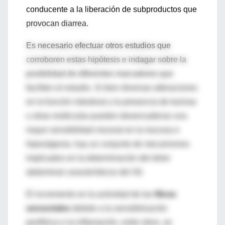
conducente a la liberación de subproductos que
provocan diarrea.
Es necesario efectuar otros estudios que
corroboren estas hipótesis e indagar sobre la
posibilidad de diferentes marcadores que
faciliten el estudio. Si bien diversas alteraciones
en la función intestinal y la presencia de toxinas
u otras moléculas pueden desencadenar una
mayor sensibilidad visceral en la mucosa e
hiperalgesia, hay un conjunto de mecanismos
implicados en la determinación del dolor
abdominal característicos del SII.
El incremento en la actividad de las
fibras
sensoriales
debido a la sensibilización
periférica o la inflamación, entre otros, se