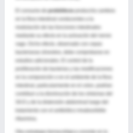
El consumo de
probióticos
produciría cambios
en la flora intestinal conducentes a la
modulación de las funciones intestinales
mediante su efecto en la activación del nervio
vago. Dicho efecto, observado con cepas
bacterianas silvestres, debe comprobarse en
estudios adicionales. El control de la
proliferación de bacterias y las modificaciones
en la composición o en el ambiente de la flora
intestinal, particularmente en el colon, podrían
contribuir a la disminución de los síntomas del
SII-D y de la distensión abdominal luego del
tratamiento con el antibiótico irreabsorbible
rifaximina.
Otra estrategia farmacológica consiste en la