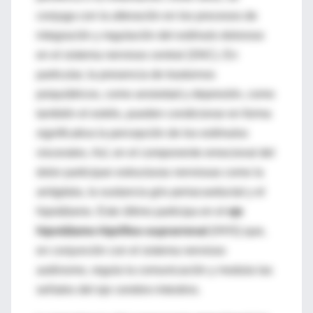
conjuga con la alteración en los procesos de
integración y regulación del estímulo doloroso
en el sistema nervioso central (SNC). En
particular, la presencia de trastornos
psiquiátricos, como ansiedad y depresión, como
también el estrés, pueden condicionar en forma
significativa la percepción de los estímulos
viscerales. Así, en el componente emocional del
dolor participan estructuras nerviosas como la
amígdala, la sustancia gris periacueductal y el
hipotálamo. Este último participa en el
eje
hipotálamo-hipófiso-suprarrenal
(HHS) que,
en conjunción con el sistema nervioso
autónomo, regula la comunicación y modula las
señales del eje cerebro-intestino.