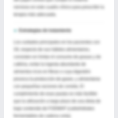
nervioso en este cuadro clínico para prescribir la
terapia más adecuada.
►
Estrategias de tratamiento
Los cuidados principales en los pacientes con
SII, respecto de sus hábitos alimentarios,
consisten en limitar el consumo de grasas y de
cafeína, evitar la ingesta abundante de
alimentos ricos en fibras o cuya digestión
provoca la producción de gases, y alimentarse
con pequeñas raciones de comida. El
cumplimiento de esas pautas es más factible
que la utilización a largo plazo de una dieta de
bajo contenido de FODMAP (carbohidratos
fermentables de cadena corta).