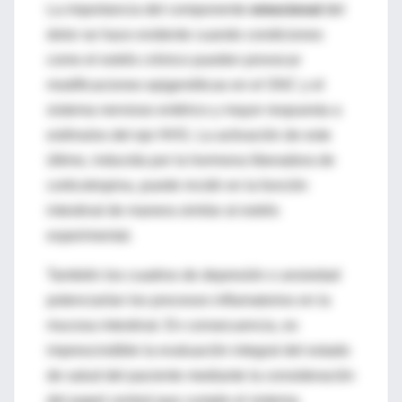
La importancia del componente
emocional
del
dolor se hace evidente cuando condiciones
como el estrés crónico pueden provocar
modificaciones epigenéticas en el SNC y el
sistema nervioso entérico y mayor respuesta a
estímulos del eje HHS. La activación de este
último, inducida por la hormona liberadora de
corticotropina, puede incidir en la función
intestinal de manera similar al estrés
experimental.
También los cuadros de depresión o ansiedad
potenciarían los procesos inflamatorios en la
mucosa intestinal. En consecuencia, es
imprescindible la evaluación integral del estado
de salud del paciente mediante la consideración
del papel central que cumple el sistema