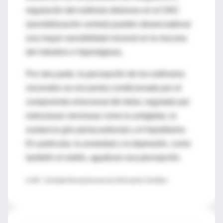
regulación del estímulo doloroso en el SNC
(sensibilización central) pueden desencadenar
una mayor sensibilidad visceral en la mucosa
del intestino e hiperalgesia.
Por otra parte, la percepción de los estímulos
viscerales se encuentra condicionada por el
componente emocional del dolor, regulado por
estructuras nerviosas como la amígdala, la
sustancia gris periacueductal y el hipotálamo.
En particular, la ansiedad y la depresión, como
también el estrés, agudizan esa percepción.
♦ SIIC- Sociedad Iberoamericana de Información Científica