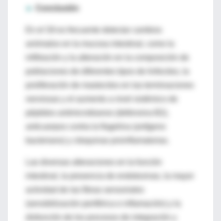
►
Conclusión
En el SII es frecuente detectar cambios
anómalos en la mucosa intestinal, como la
infiltración y la alteración en la composición de
poblaciones de diferentes tipos de linfocitos, la
proliferación de mastocitos en las terminaciones
nerviosas y el aumento a nivel sistémico de
péptidos antimicrobianos (defensina B2),
anticuerpos contra la flagelina (antígeno
bacteriano) y citoquinas proinflamatorias.
Las diversas alteraciones en la función
intestinal, la presencia de endotoxinas, la mayor
actividad de las fibras sensoriales
(sensibilización periférica e inflamación) y la
disfunción de los procesos de integración y