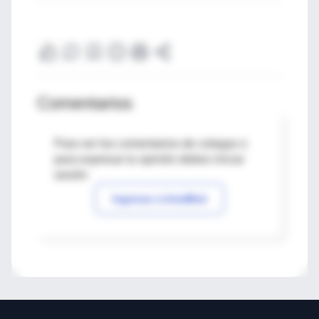
Comentarios
Para ver los comentarios de colegas o
para expresar tu opinión debes iniciar
sesión
Ingresar a IntraMed