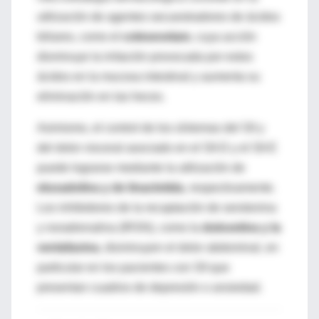
utilización de agentes secuestradores de ácidos
biliares, como el
colesevelam
, cuya acción
disminuye la irritación provocada por estos
ácidos en la mucosa intestinal y aumenta su
eliminación en las heces.
Asimismo, el control de los síntomas del SII y
del dolor visceral asociado en el SII-D y el SII-E
puede lograrse mediante la utilización de
eluxadolina y de linaclotida
, respectivamente.
Los inhibidores de la recaptación de serotonina
y noradrenalina (IRSN), como la
duloxetina y la
venlafaxina
, disminuyen el dolor abdominal, en
particular en los pacientes con SII que
presentan cuadros de depresión o ansiedad.