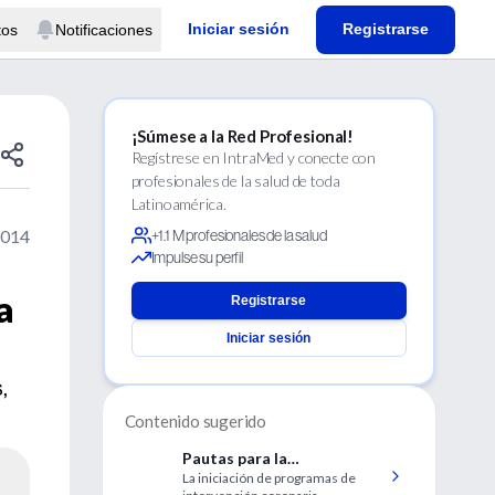
Iniciar sesión
Registrarse
tos
Notificaciones
¡Súmese a la Red Profesional!
Regístrese en IntraMed y conecte con
profesionales de la salud de toda
Latinoamérica.
2014
+1.1 M profesionales de la salud
Impulse su perfil
a
Registrarse
Iniciar sesión
,
Contenido sugerido
Pautas para la
La iniciación de programas de
implementación de