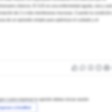
onares clásicos. El SJS es una enfermedad aguda, rara y aut
afectación de 2 o más membranas mucosas. Cuando la condición
ausa de un episodio simple para optimizar el cuidado y el
as o para expresar tu opinión debes iniciar sesión
ngresar a IntraMed