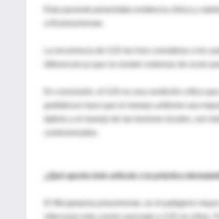
Este paciente presentaba evidencia clínica y rad
a M pneumoniae.
La recurrencia de SJS les hizo considerar a los a
diferencial ya que no existen sistemas de score par
En conclusión, el SJS es una condición crítica que 
pediátricos hace que el manejo uniforme sea impos
óptimo y el manejo de las lesiones locales, son tod
controversiales.
¿Qué aporta éste artículo a la práctica dermato
El Micoplasma pneumoniae, es el patógeno mayor d
infeccioso más común asociado a SJS en niños. Por