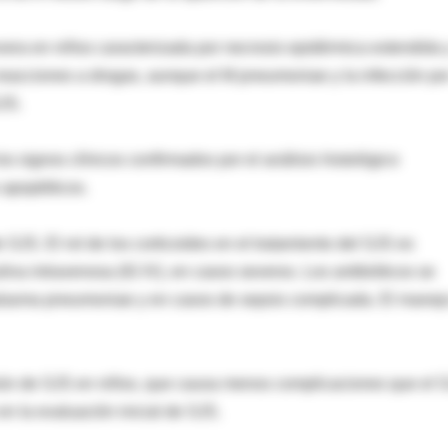
ra en niños caracterizada por necrosis epidérmica extendida 
acciones a drogas, aunque el M pneumoniae y la infección po
JS.
s signos clínicos confirmados por el análisis histológico
 apoptóticos.
e SJS. El rol de los corticoides en el tratamiento del SJS es
na intravenosa (IG IV), en casos severos. Los antibióticos se
oplasma pneumoniae y en casos de sepsis complicada. El manej
ún de SJS en niños, que causa menos complicaciones que el 
n la evaluación inicial de SJS.