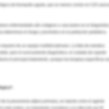
iológica de bronquitis aguda, que es menos común en SJS asoc
utores enfermedades del colágeno o vasculares en el diagnóstic
a determinar el riesgo y pronóstico en la población pediátrica.
requiere de un equipo multidisciplinario. La falta de estudios
ible, pero el acercamiento diagnóstico, el cuidado de soporte
avía el principal tratamiento, aunque las terapias específicas s
lógica?
.
e la pneumonia atípica primaria, se reporta como el agente
 este motivo, es importante considerar a la infección por M