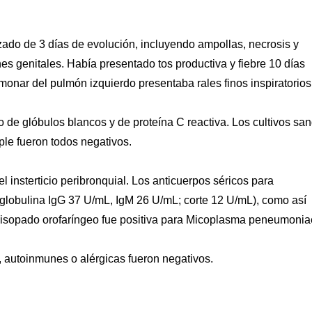
ado de 3 días de evolución, incluyendo ampollas, necrosis y
es genitales. Había presentado tos productiva y fiebre 10 días
lmonar del pulmón izquierdo presentaba rales finos inspiratorios
o de glóbulos blancos y de proteína C reactiva. Los cultivos san
mple fueron todos negativos.
 insterticio peribronquial. Los anticuerpos séricos para
lobulina IgG 37 U/mL, IgM 26 U/mL; corte 12 U/mL), como así
hisopado orofaríngeo fue positiva para Micoplasma peneumonia
 autoinmunes o alérgicas fueron negativos.