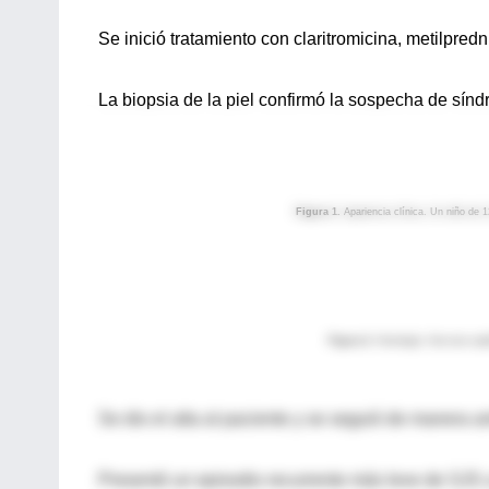
Se inició tratamiento con claritromicina, metilpr
La biopsia de la piel confirmó la sospecha de sín
Figura 1.
Apariencia clínica. Un niño de 
Figura 2.
Histología. Necrosis epi
Se dio el alta al paciente y se seguió de manera a
Presentó un episodio recurrente más leve de SJS 