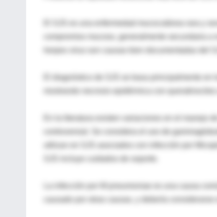
El SJS es una enfermedad mucocutánea rara y seve
compromiso mucoso, generalmente secundaria a re
herpes virus son causas bien documentadas del S
El diagnóstico de SJS se basa principalmente en lo
mostrando necrosis epidérmica con queratinocitos
En la literatura existen variaciones en el manejo d
controversial. Se considera el uso de gammaglobuli
utilizan en SJS asociados con infección por Mic
SJS incluye cuidados de soporte.
La infección por M pneumoniae es una causa com
causado por otras causas, y debería considerarse e