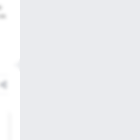
o
 es