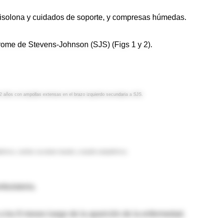
ednisolona y cuidados de soporte, y compresas húmedas.
drome de Stevens-Johnson (SJS) (Figs 1 y 2).
12 años con ampollas extensas en el brazo izquierdo secundaria a SJS.
dérmica, cambios vacuolares basales y ampolla subepidérmica.
mbulatoria.
a los 8 meses luego de la aparición de la enfermedad.