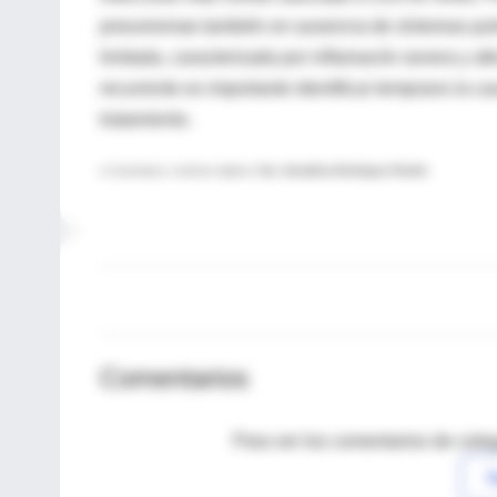
pneumoniae también en ausencia de síntomas pulm
limitada, caracterizada por inflamacón severa y 
recurrente es importante identificar temprano la c
tratamiento.
♦ Comentario y resúmen objetivo:
Dra. Geraldina Rodríguez Rivello
Comentarios
Para ver los comentarios de coleg
I