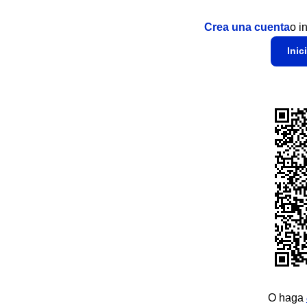
Crea una cuenta
o i
Inic
O haga