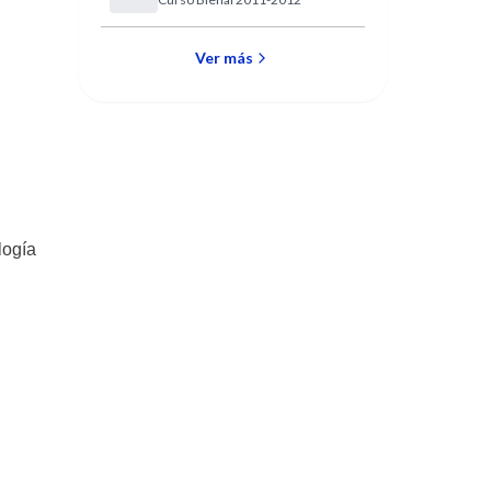
Bienal 2011-2012
Ver más
logía