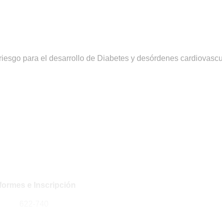
e riesgo para el desarrollo de Diabetes y desórdenes cardiovascu
formes e Inscripción
622-740