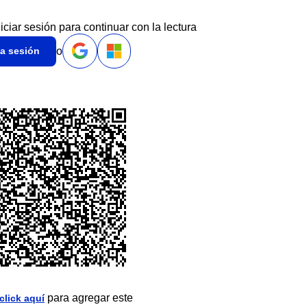
niciar sesión para continuar con la lectura
o
ia sesión
para agregar este
click aquí