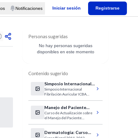
Iniciar sesión
Registrarse
tos
Notificaciones
Personas sugeridas
No hay personas sugeridas
disponibles en este momento
Contenido sugerido
Simposio Internacional
Simposio Internacional
Fibrilación Auricular
Fibrilación Auricular ICBA
ICBA 2011
2011
Manejo del Paciente
Curso de Actualización sobre
Reumático
el Manejo del Paciente
Reumático
Dermatología: Curso
Curso Bienal 2011-2012