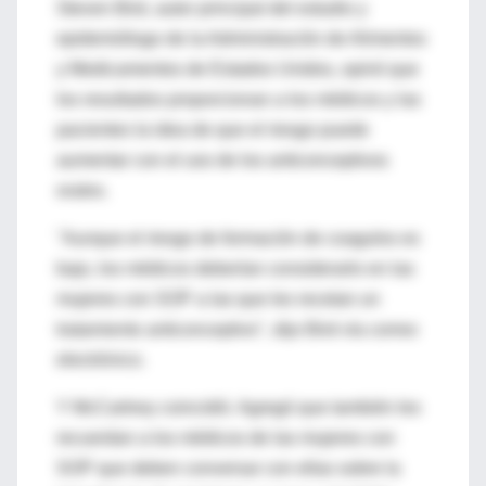
Steven Bird, autor principal del estudio y
epidemiólogo de la Administración de Alimentos
y Medicamentos de Estados Unidos, opinó que
los resultados proporcionan a los médicos y las
pacientes la idea de que el riesgo puede
aumentar con el uso de los anticonceptivos
orales.
"Aunque el riesgo de formación de coagulos es
bajo, los médicos deberían considerarlo en las
mujeres con SOP a las que les recetan un
tratamiento anticonceptivo", dijo Bird vía correo
electrónico.
Y McCartney coincidió. Agregó que también les
recuerdan a los médicos de las mujeres con
SOP que deben conversar con ellas sobre la