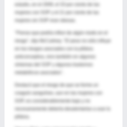
estudio, en el 2009, el 33 por ciento de las
mujeres con SOP y el 21 por ciento de las
mujeres sin SOP eran obesas.
"Pienso que podría influir de algún modo en el
riesgo", dijo McCartney. "El peso no sólo influye
en los riesgos asociados con la píldora
anticonceptiva, sino también en algunos
síntomas del SOP y algunos trastornos
metabólicos asociados".
Destacó que el riesgo de que se forme un
coagulo sanguíneo, aun en las mujeres con
SOP, es considerablemente bajo y no
necesariamente debería desalentarlas a usar la
píldora.