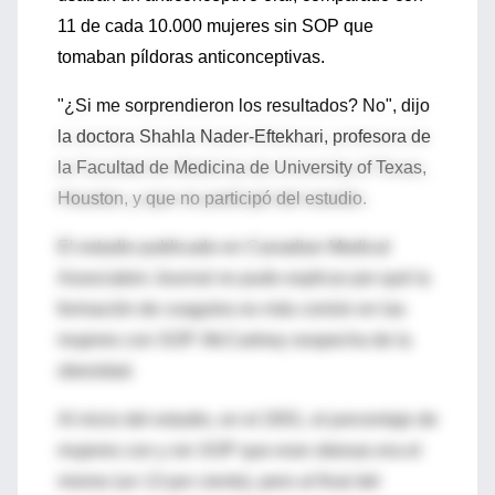
11 de cada 10.000 mujeres sin SOP que
tomaban píldoras anticonceptivas.
"¿Si me sorprendieron los resultados? No", dijo
la doctora Shahla Nader-Eftekhari, profesora de
la Facultad de Medicina de University of Texas,
Houston, y que no participó del estudio.
El estudio publicado en Canadian Medical
Association Journal no pudo explicar por qué la
formación de coagulos es más común en las
mujeres con SOP. McCartney sospecha de la
obesidad.
Al inicio del estudio, en el 2001, el porcentaje de
mujeres con y sin SOP que eran obesas era el
mismo (un 13 por ciento), pero al final del