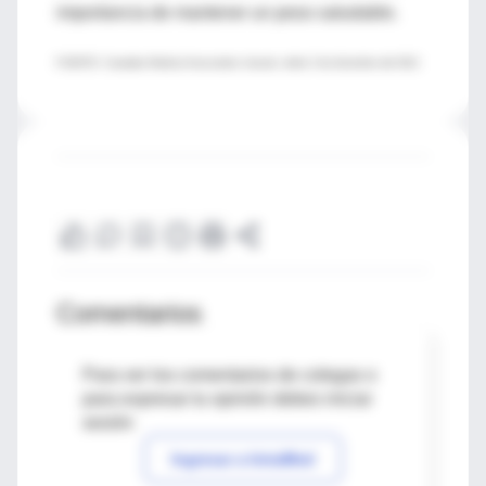
importancia de mantener un peso saludable.
FUENTE: Canadian Medical Association Journal, online 3 de diciembre del 2012
Comentarios
Para ver los comentarios de colegas o
para expresar tu opinión debes iniciar
sesión
Ingresar a IntraMed