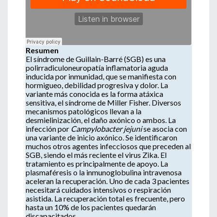
Resumen
El síndrome de Guillain-Barré (SGB) es una
polirradiculoneuropatía inflamatoria aguda
inducida por inmunidad, que se manifiesta con
hormigueo, debilidad progresiva y dolor. La
variante más conocida es la forma atáxica
sensitiva, el síndrome de Miller Fisher. Diversos
mecanismos patológicos llevan a la
desmielinización, el daño axónico o ambos. La
infección por
Campylobacter jejuni
se asocia con
una variante de inicio axónico. Se identificaron
muchos otros agentes infecciosos que preceden al
SGB, siendo el más reciente el virus Zika. El
tratamiento es principalmente de apoyo. La
plasmaféresis o la inmunoglobulina intravenosa
aceleran la recuperación. Uno de cada 3 pacientes
necesitará cuidados intensivos o respiración
asistida. La recuperación total es frecuente, pero
hasta un 10% de los pacientes quedarán
discapacitados.