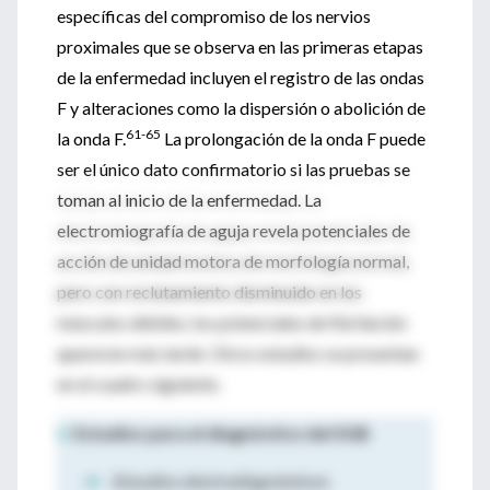
específicas del compromiso de los nervios
proximales que se observa en las primeras etapas
de la enfermedad incluyen el registro de las ondas
F y alteraciones como la dispersión o abolición de
61-65
la onda F.
La prolongación de la onda F puede
ser el único dato confirmatorio si las pruebas se
toman al inicio de la enfermedad. La
electromiografía de aguja revela potenciales de
acción de unidad motora de morfología normal,
pero con reclutamiento disminuido en los
músculos débiles; los potenciales de fibrilación
aparecen más tarde. Otros estudios se presentan
en el cuadro siguiente.
♦
Estudios para el diagnóstico del SGB
⇒
Estudios electrodiagnósticos