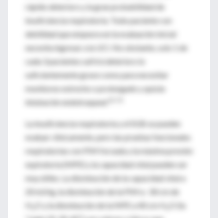
rápido deterioro y la gran probabilidad de
insuficiencia respiratoria. Todo paciente con
debilidad que empeora en la evaluación inicial
necesita ingresar a la UCI. No obstante, solo 1 de
cada 3 pacientes sufrirá deterioro lo
suficientemente grave como para necesitar
monitoreo estrecho o prolongado y quizás
22,72
intubación endotraqueal.
La insuficiencia respiratoria y el SGB se pueden
evaluar clínicamente, pero las pruebas funcionales
respiratorias con PIM forzada y la máxima presión
espiratoria (MPE) y la capacidad vital pueden ser
muy útiles. La disminución de la capacidad vital a
20 ml/kg, la disminución de la PIM a -30 cm de
H
O y la disminución de la MPE a 40 cm H
O (la
2
2