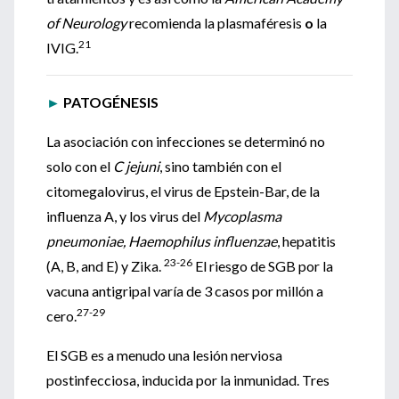
of Neurology
recomienda la plasmaféresis
o
la
21
IVIG.
►
PATOGÉNESIS
La asociación con infecciones se determinó no
solo con el
C jejuni
, sino también con el
citomegalovirus, el virus de Epstein-Bar, de la
influenza A, y los virus del
Mycoplasma
pneumoniae, Haemophilus influenzae
, hepatitis
23-26
(A, B, and E) y Zika.
El riesgo de SGB por la
vacuna antigripal varía de 3 casos por millón a
27-29
cero.
El SGB es a menudo una lesión nerviosa
postinfecciosa, inducida por la inmunidad. Tres