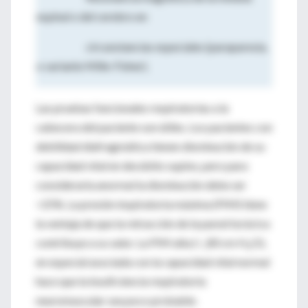
espinal o del cerebro en
circunstancias especiales (paraparesia,
o variante Mille-Fisher).
Las pruebas funcionales respiratorias a la
cabecera del paciente son útiles. Los pacientes con
debilidad diafragmática tienen disminución de su
capacidad vital en decúbito supino, pero para
considerarla anormal la disminución debe ser
>25%. La presión inspiratoria máxima (PIM) tiene
la ventaja de que la retracción de la pared torácica
contribuye a su valor. La PIM alta (>_80 cm H
O),
2
en especial asociada con la capacidad vital normal
hace que la insuficiencia respiratoria
neuromuscular sea poco probable.