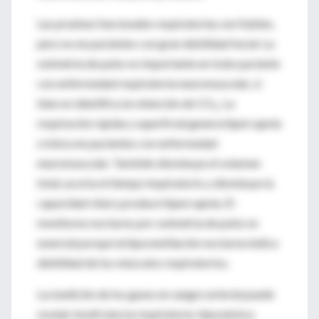
Las pruebas funcionales respiratorias son fiables,
pero no en pacientes con gran debilidad facial. La
oximetría de pulso es importante en todo paciente
con enfermedad respiratoria neuromuscular, si
bien no identifica la retención de CO
. La
2
respiración rápida y superficial genera hipercapnia
crónica en pacientes con enfermedad
neuromuscular. También disminuye el volumen
total, acorta el tiempo inspiratorio y disminuye la
capacidad vital y produce hipercapnia. El
monitoreo nocturno por oximetría de pulso es
esencial porque la hipoventilación nocturna indica
debilidad de los músculos respiratorios.
La medición de los gases en sangre arterial puede
revelar insuficiencia respiratoria hipoxémica