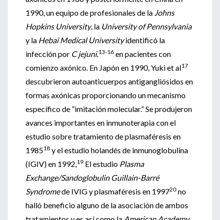
1990, un equipo de profesionales de la
Johns
Hopkins University
, la
University of Pennsylvania
y la
Hebai Medical University
identificó la
13-16
infección por
C jejuni
.
en pacientes con
17
comienzo axónico. En Japón en 1990, Yuki et al
descubrieron autoanticuerpos antigangliósidos en
formas axónicas proporcionando un mecanismo
específico de “imitación molecular.” Se produjeron
avances importantes en inmunoterapia con el
estudio sobre tratamiento de plasmaféresis en
18
1985
y el estudio holandés de inmunoglobulina
19
(IGIV) en 1992,
El estudio
Plasma
Exchange/Sandoglobulin Guillain-Barré
20
Syndrome
de IVIG y plasmaféresis en 1997
no
halló beneficio alguno de la asociación de ambos
tratamientos y es así como la
American Academy