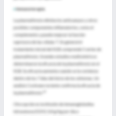
♦
Inmunoterapia
La plasmaféresis elimina los anticuerpos y otros
posibles componentes inflamatorios, como el
complemento y puede mejorar la función
supresora de las células T. En general el
tratamiento inicial del SGB comprende 5 series de
plasmaféresis. Grandes estudios multicéntricos
determinaron la eficacia de la plasmaféresis en el
SGB. Su eficacia aumenta cuando se la comienza
dentro de los 7 días del inicio de los síntomas. Un
análisis Cochrane reciente confirma la eficacia de
67
la plasmaféresis.
Otra opción es la infusión de inmunoglobulina
intravenosa (IGIV), 0,4 g/kg por día a