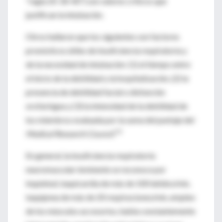
“regla 20-30-40”) son valores críticos que
justifican la intubación.
Otros hallaron que los siguientes son factores
pronósticos útiles de insuficiencia respiratoria y
de la necesidad de intubación: (1) el tiempo entre
el inicio de la debilidad y la hospitalización, (2) la
presencia de debilidad facial o disfunción
orofaríngea y (3) la intensidad de la debilidad de
los miembros evaluada por la suma del puntaje del
73
Medical Research Council
.
En general, la insuficiencia respiratoria
neuromuscular inminente se reconoce por
inquietud, taquicardia de más de 100 latidos/min,
taquipnea de más de 20 respiraciones/min, empleo
de los músculos accesorios, habla constantemente