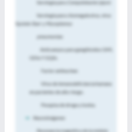
Serología para
Campylobacter jejuni
.
Serología para citomegalovirus, virus
Epstein-Barr y
Mycoplamsa
pneumoniae
.
Anticuerpos para gangliósidos GMI,
GDIa Y GQIb.
Factor antinuclear.
Virus de inmunodeficiencia humana
en pacientes de alto riesgo.
Pesquisa de droga y toxina.
⇒
Neuroimágenes
Resonancia magnética de la médula