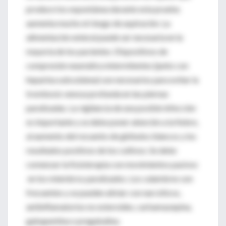
produce tos espontánea durante esta prueba
aumenta mucho el riesgo de aspiración. La
alimentación enteral puede ser necesaria en la
mayoría de los pacientes. Dispositivos de
compresión neumática intermitentes (junto con
heparina subcutánea) son necesarios para evitar la
trombosis venosa profunda en las piernas
paralizadas. La vigilancia de una posible infección
es importante y se debe poner atención a la fiebre,
al aumento del recuento de glóbulos blancos y los
resultados positivos de los cultivos. Se debe
comenzar la fisioterapia con movimientos pasivos
en los miembros paralizados. Los calambres son
frecuentes y se pueden aliviar con narcóticos,
antiinflamatorios no esteroides, carbamazepina,
gabapentina o pregabalina.