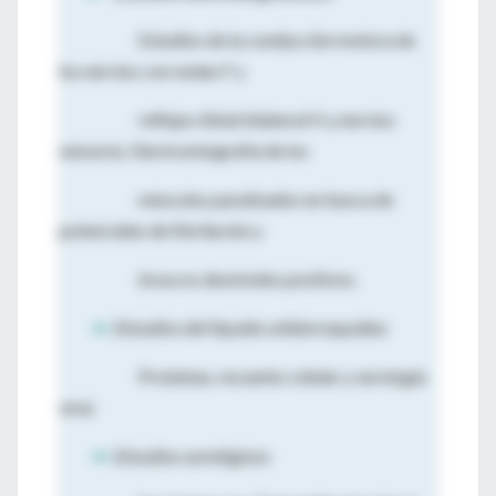
Estudios de la conducción motora de
los nervios con ondas F y
reflejos tibial bilateral H y nervios
sensores. Electromiografía de los
músculos paralizados en busca de
potenciales de fibrilación y
bruscos desniveles positivos.
⇒
Estudios del líquido cefalorraquídeo
Proteínas, recuento celular y serología
viral.
⇒
Estudios serológicos