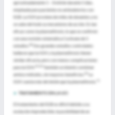
aproximadamente 1 - 3 ml/min durante 5 días,
empleada para pacientes no ambulatorios con
SGB. La IGIV proviene de miles de donantes y no
se sabe del todo su mecanismo de acción. Es tan
eficaz como la plasmaféresis, lo que se confirmó
con una revisión sistemática Cochrane de 5
68
estudios.
Dos grandes estudios controlados
hallaron que la IGIV y la plasmaféresis tienen
similar eficacia, pero con menos complicaciones
19,20
para la IGIV.
También se intentó combinar
20
ambos métodos, sin mayores beneficios.
La
71
IGIV cuesta más del doble que la plasmaféresis.
►
TRATAMIENTO EN LA UCI
El tratamiento del SGB es difícil debido a su
evolución impredecible, la posibilidad de un