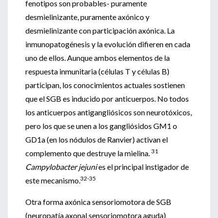
fenotipos son probables- puramente
desmielinizante, puramente axónico y
desmielinizante con participación axónica. La
inmunopatogénesis y la evolución difieren en cada
uno de ellos. Aunque ambos elementos de la
respuesta inmunitaria (células T y células B)
participan, los conocimientos actuales sostienen
que el SGB es inducido por anticuerpos. No todos
los anticuerpos antigangliósicos son neurotóxicos,
pero los que se unen a los gangliósidos GM1 o
GD1a (en los nódulos de Ranvier) activan el
31
complemento que destruye la mielina.
Campylobacter jejuni
es el principal instigador de
32-35
este mecanismo.
Otra forma axónica sensoriomotora de SGB
(neuropatía axonal sensoriomotora aguda)