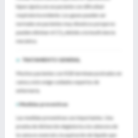
hipercápnica en un paciente con dificultad
respiratoria evidente. Los gases pueden ser
normales en pacientes muy disneicos porque no
pueden eliminar el CO
debido a la insuficiencia
2
mecánica.
►
TRATAMIENTO GENERAL
Muchos pacientes con SGB terminan postrados en
cama y esto exige cuidados expertos de
enfermería.
♦
Medidas preventivas
Las medidas preventivas son importantes. Una
prueba de disfunción deglutoria a la cabecera de
la cama es esencial y la aspiración de líquido que