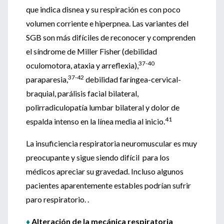
que indica disnea y su respiración es con poco
volumen corriente e hiperpnea. Las variantes del
SGB son más difíciles de reconocer y comprenden
el síndrome de Miller Fisher (debilidad
37-40
oculomotora, ataxia y arreflexia),
37-42
paraparesia,
debilidad faríngea-cervical-
braquial, parálisis facial bilateral,
polirradiculopatía lumbar bilateral y dolor de
41
espalda intenso en la línea media al inicio.
La insuficiencia respiratoria neuromuscular es muy
preocupante y sigue siendo difícil para los
médicos apreciar su gravedad. Incluso algunos
pacientes aparentemente estables podrían sufrir
paro respiratorio. .
♦
Alteración de la mecánica respiratoria