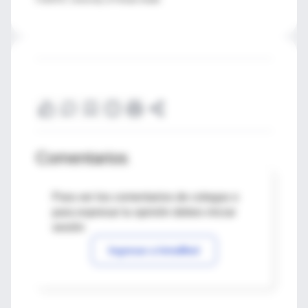
Comentarios
Para ver los comentarios de colegas o
para expresar tu opinión debes iniciar
sesión
Ingresar a IntraMed