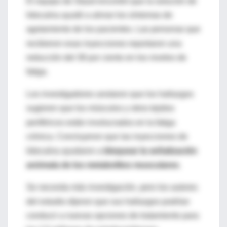
El equipo de Staud encontró que la solución de
lidocaína ayudó a aliviar los síntomas de
agotamiento de los pacientes. Las personas que
recibieron esas inyecciones reportaron una
reducción del 38 por ciento en los niveles de
fatiga.
Los investigadores anotaron que los hallazgos
sugieren que los músculos y otros tejidos
periféricos están involucrados en la fatiga
crónica. Concluyeron que las inyecciones de
lidocaína ayudaron a
bloquear la señalización
anómala de los metabolitos musculares
.
Se necesita más investigación, pero los autores
del estudio dijeron que sus hallazgos podrían
conducir a nuevas opciones de tratamiento para