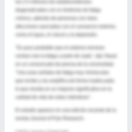
los 2.5 millones de estadounidenses
diagnosticados con el síndrome de fatiga
crónica, además de personas con otras
afecciones asociadas con el cansancio extremo,
como el lupus, el cáncer y la depresión.
"Es poco probable que el sistema nervioso
central cree la fatiga a partir de nada", dijo Staud
en un comunicado de prensa de la universidad.
"Usa unas señales de fatiga muy minúsculas
que recibe y las amplifica de forma inadecuada,
lo que resulta en un impacto significativo en la
calidad de vida de estos individuos".
El estudio aparece en una edición reciente de la
revista Journal of Pain Research.
FUENTE: University of Florida Health