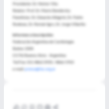
Presidente: Dr. Néstor Vita
Relator: Prof. Dr. Mario Bendersky
Panelistas: Dr. Eduardo Allegrini, Dr. Pablo
Rodenas, Dr. Román Sgro, Dr. Jorge Villariño
Informes e inscripción:
Federación Argentina de Cardiología
Bulnes 1004
(1176) Buenos Aires - Argentina
Tel/Fax: 011 4862 0935 / 4866 5910
e-mail:
prensa@fac.org.ar