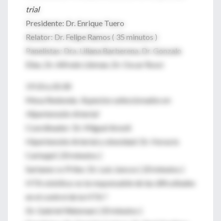
trial
Presidente: Dr. Enrique Tuero
Relator: Dr. Felipe Ramos ( 35 minutos )
Panelistas: Dra. Liliana Barberena, Dr. Gonzalo
Elías, Dr. Alfredo Libman, Dr. Oscar Rossi
19.10 a 20.30
Mesa Redonda:
Aspectos seleccionados en
Hipertensión Arterial
Coordinador: Dr. Miguel Arnolt
Hipertensión Arterial y obesidad: Dr. Horacio
Carbajal ( 20 minutos )
Sartanes vs Priles: Dr. Luis Juncos ( 20 minutos )
HTA sistólica: es la responsable de las dificultades
en el control de la HTA ?
Dr. Gabriel Waisman ( 20 minutos )