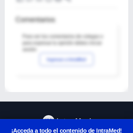
Comentarios
Para ver los comentarios de colegas o
para expresar tu opinión debes iniciar
sesión
Ingresar a IntraMed
¡Acceda a todo el contenido de IntraMed!