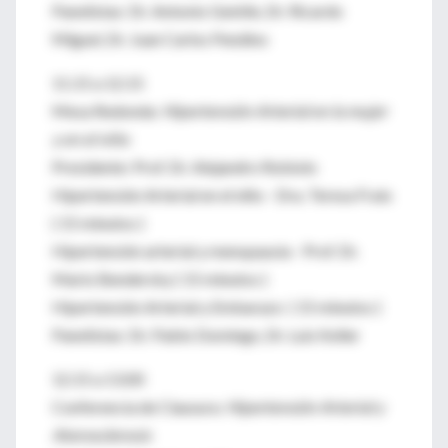
Panelistas: Dr. Antonio Gentile, Dr. Ricardo
Miguel, Dr. Juan Carlos Pendino
11.15 a 12.15
Mesa Redonda:
Hipertensión Arterial en la mujer
y en el niño
Presidente: Prof. Dr. Alejandro Robiolo
Hipertensión Arterial en el niño - Dra. Teresa Fraix
( 15 minutos )
Hipertensión arterial y menopausia - Prof. Dr.
Mario Bendersky ( 15 minutos )
Hipertensión Arterial y Embarazo ( 15 minutos )
Panelistas: Dr. Pablo Domingo, Dr. Luis Keller
12.15 a 13.00
Conferencia de Clausura:
Hipertensión Arterial y
Aterosclerosis