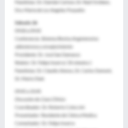
Panelistas: Dr. Damián Carlson, Dr. Raúl Orellano,
Dra. Maria de Los Angeles Porpatto
Sábado 26
09.00 a 09.45
Conferencia:
Sistema Renina Angiotensina
aldosterona y envejecimiento
Presidente: Dr. José San Damasso
Relator: Dr. Felipe Inserra ( 35 minutos )
Panelistas: Dr. Claudio Alonso, Dr. Carlos Dumont,
Dr. Mario Diab
09.45 a 10.45
Discusión de
Caso Clínico
Coordinador: Dr. Roberto Coloccini
Presentador: Residente de Clínica Medica
Comentador: Dr. Felipe Inserra