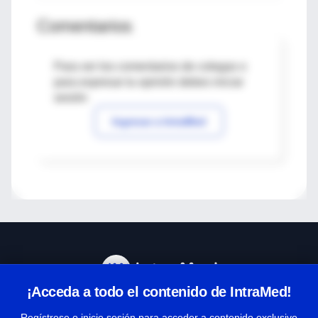
Comentarios
Para ver los comentarios de colegas o
para expresar tu opinión debes iniciar
sesión
Ingresar a IntraMed
¡Acceda a todo el contenido de IntraMed!
Centro de Ayuda
Regístrese o inicie sesión para acceder a contenido exclusivo