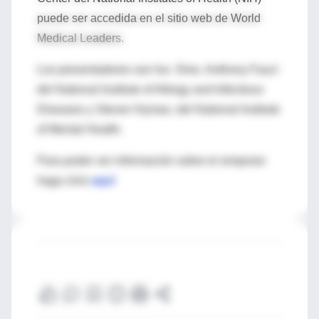
puede ser accedida en el sitio web de World
Medical Leaders.
Los presentadores son los Dres. Anthony Fauci
del National Institute of Allergy and Infectious
Diseases y Steven Hyman, del National Institute
of Mental Health.
Para poder ver información sobre el simposio
haga click
aquí