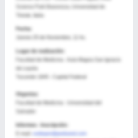
Science Park Basovizza, Universidad de
Trieste, Italia
Fecha:
Jueves 25 de Noviembre, 11 hs.
Lugar de realización:
Facultad de Medicina - Aula Magna San Ignacio
de Loyola
Tucumán 1845 - Capital Federal
Organiza:
Facultad de Medicina - Universidad del
Salvador
Informes - Inscripción:
E-mail:
cedieper@pediared.com