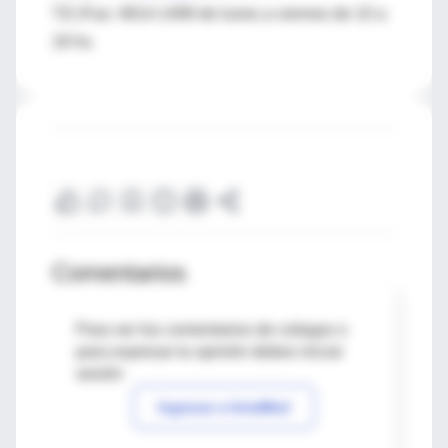
T.E./Fax: 4814-1499 de lunes a viernes de 10 a
18 hs.
Comentarios
Para ver los comentarios de colegas o
para expresar tu opinión debes iniciar
sesión
Ingresar a IntraMed