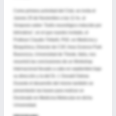
Como primera actividad del Club, se invita el
Jueves 25 de Noviembre a las 11 hs. al
Simposio sobre "Daño neurológico inducido por
bilirrubina", en el que nuestro invitado, el
Profesor Claudio Tiribelli, PhD. en Medicina y
Bioquímica, Director de CSF, Area Science Park
Basovizza, Universidad de Trieste, Italia, nos
resumirá las conclusiones de un Workshop
Internacional llevado a cabo en septiembre bajo
su dirección y la del Dr. J. Donald Ostrow.
Durante el desarrollo del mismo también se
presentarán las bases para realizar un
Doctorado en Medicina Molecular en dicha
Universidad.