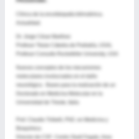
PROGRAMA:
Clínica de la encefalopatía bilirrubínica.
Actualidad.
Dr. Jorge César Martínez
Profesor Titular Cátedra de Pediatría, USAL
Profesor Consulto Rockefeller University, USA
Nuevos conceptos de los mecanismos
moleculares involucrados en el daño
neurológico. Bases para la realización de un
Doctorado en Medicina Molecular en la
Universidad de Trieste, Italia
Prof. Claudio Tiribelli, PhD. en Medicina y
Bioquímica
Director de CSF- Centro Studi Fegato, Area