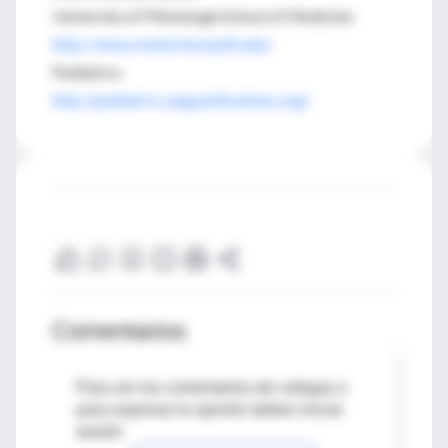
University of Pittsburgh School of Medicine
http://www.medschool.pitt.edu/
Pediatrics
http://pediatrics.aappublications.org/
Comentarios
Para ver los comentarios de colegas o
para expresar tu opinión debes iniciar
sesión