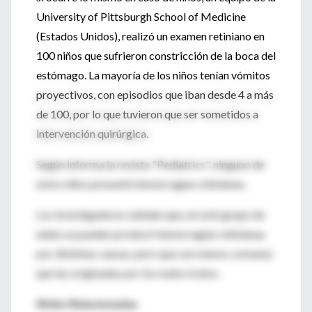
University of Pittsburgh School of Medicine
(Estados Unidos), realizó un examen retiniano en
100 niños que sufrieron constricción de la boca del
estómago. La mayoría de los niños tenían vómitos
proyectivos, con episodios que iban desde 4 a más
de 100, por lo que tuvieron que ser sometidos a
intervención quirúrgica.
Según informa la revista "Pediatrics", ninguno de
estos niños presentó hemorragias retinianas.
Los investigadores señalan que, en este grupo de
edad, se pueden producir hemorragias retinianas
por distintas causas, pero que son menos comunes
que las originadas por los malos tratos.
Webs Relacionadas