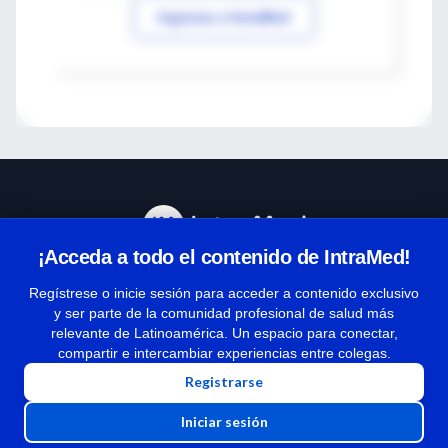
Ingresar a IntraMed
¡Acceda a todo el contenido de IntraMed!
Centro de Ayuda
Regístrese o inicie sesión para acceder a contenido exclusivo
y ser parte de la comunidad profesional de salud más
relevante de Latinoamérica. Un espacio para conectar,
Términos y condiciones
compartir e intercambiar experiencias entre colegas.
| Políticas de privacidad
Registrarse
| Todos los derechos reservados | Copyright 1997-2026
Iniciar sesión