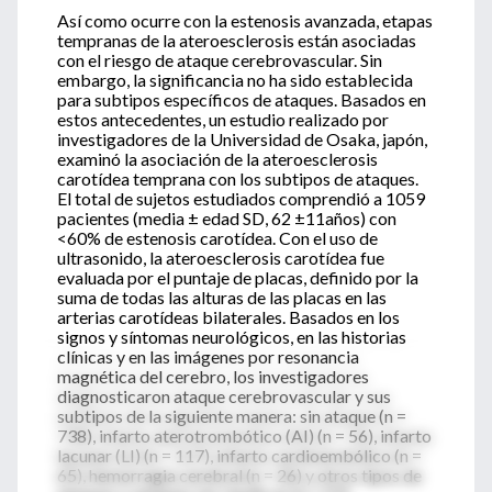
Así como ocurre con la estenosis avanzada, etapas
tempranas de la ateroesclerosis están asociadas
con el riesgo de ataque cerebrovascular. Sin
embargo, la significancia no ha sido establecida
para subtipos específicos de ataques. Basados en
estos antecedentes, un estudio realizado por
investigadores de la Universidad de Osaka, japón,
examinó la asociación de la ateroesclerosis
carotídea temprana con los subtipos de ataques.
El total de sujetos estudiados comprendió a 1059
pacientes (media ± edad SD, 62 ±11años) con
<60% de estenosis carotídea. Con el uso de
ultrasonido, la ateroesclerosis carotídea fue
evaluada por el puntaje de placas, definido por la
suma de todas las alturas de las placas en las
arterias carotídeas bilaterales. Basados en los
signos y síntomas neurológicos, en las historias
clínicas y en las imágenes por resonancia
magnética del cerebro, los investigadores
diagnosticaron ataque cerebrovascular y sus
subtipos de la siguiente manera: sin ataque (n =
738), infarto aterotrombótico (AI) (n = 56), infarto
lacunar (LI) (n = 117), infarto cardioembólico (n =
65), hemorragia cerebral (n = 26) y otros tipos de