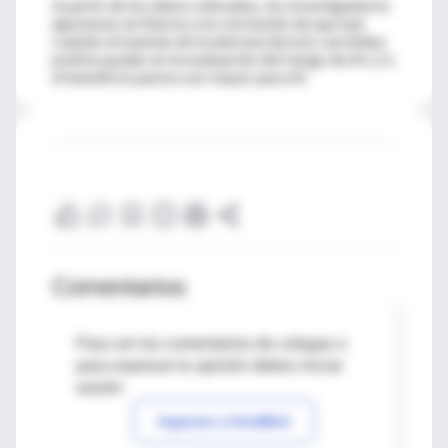
A partir de los datos relevados, los investigadores
japoneses arribaron a la conclusión de que aun
cuando el examen de la ateroesclerosis carotídea
podría ayudar en la evaluación del riesgo de AI y LI,
el beneficio parece ser mayor para AI.
Comentarios
Para ver los comentarios de colegas o
para expresar tu opinión debes iniciar
sesión
Ingresar a IntraMed