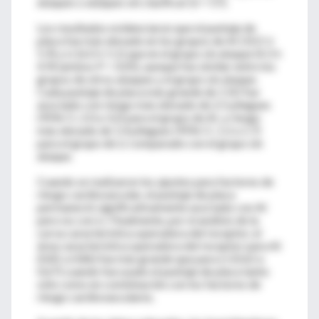
ataques o ataques sin clasificar (n = 57).
Los resultados evidenciaron que el puntaje de
placa fue más elevado en los grupos de AI (10.5 ±
5.9) y LI (6.0 ± 5.1) que en el grupo sin ataque (4.3 ±
4.9) (ambos P < 0.05), aunque fue similar entre los
grupos de otros ataques y el grupo sin ataque.
Cada puntaje de placa más grande de 1 SD fue
asociado con riesgo más elevado de 2.5 pliegues
(95% CI, 2.0 a 3.2) para el grupo de AI, y riesgo
más elevado de 1.4 pliegues (95% CI, 1.2 a 1.7)
para el grupo de LI comparado con el grupo sin
ataque.
Cuando se realizaron los ajustes para factores de
riesgo cardiovascular, el puntaje de placa
permaneció significativamente asociado con AI
pero no con LI. Finalmente, por el análisis de la
curva característica operadora del receptor, el
área característica operadora del receptor para AI
(0.81 a 0.86) fue más grande que para LI (0.62 a
0.67) cuando fue usado el puntaje de placa tanto
sólo como en combinación con los factores de
riesgo cardiovasculares.