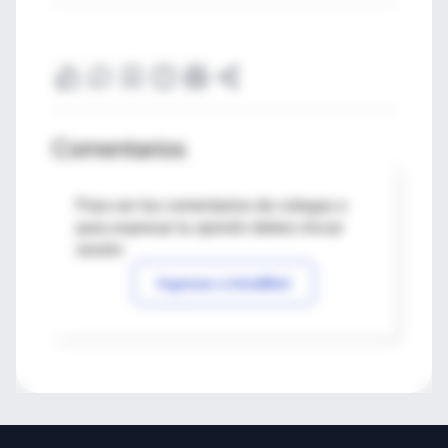
Comentarios
Para ver los comentarios de colegas o
para expresar tu opinión debes iniciar
sesión
Ingresar a IntraMed