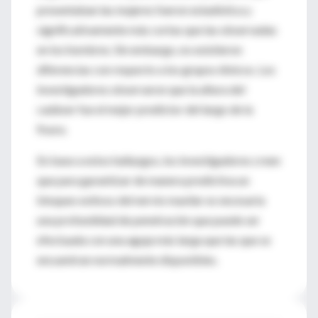
presentaban las mujeres fueron estadística y
significativamente más cortas que las observadas
en los hombres. Sin embargo, no existieron
diferencias con respecto a los grupos étnicos. Los
investigadores observaron que la altura del
cadáver fue el mejor predictor del largo de la
fisura.
En base a estos hallazgos, los investigadores creen
que para garantizar de manera predictiva un
bloqueo exitoso del nervio maxilar es necesaria
una profundidad de penetración que puede ser
efectuada con una aguja más larga que las que se
encuentran normalmente disponibles.