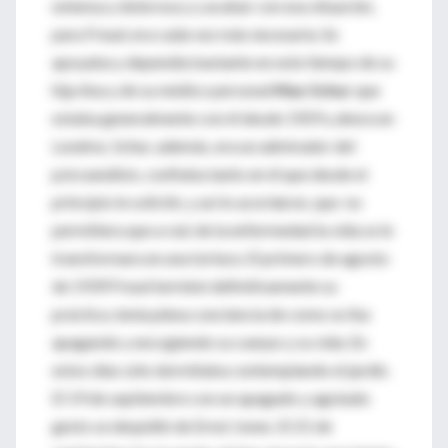
extensa y dolorosa y y acabar con esa situación,
para Freud, era cada vez más necesaria. Se
apoyaba y dependía bastante en este tiempo de su
hija Ana y de su médico personal
Max Schur
que
estaba generalmente con él desde 1929 y ahora en
Londres. Schur, además, era un admirador del
psicoanálisis, confiaba tanto en él que desde el
principio le solicitó, y así lo acordaron, que no
permitiera que a raíz de la enfermedad la vida se le
transformara en una tortura. El primero de agosto
de 1939 Freud terminó definitivamente su
práctica, tenía plena conciencia de como se iba
apagando y encogiendo su cuerpo y su vida. En
estos días sólo dormitaba contemplando el jardín.
El 19 de septiembre con un apagado y agotado
gesto se despidió de Ernst Jones. El 21 de