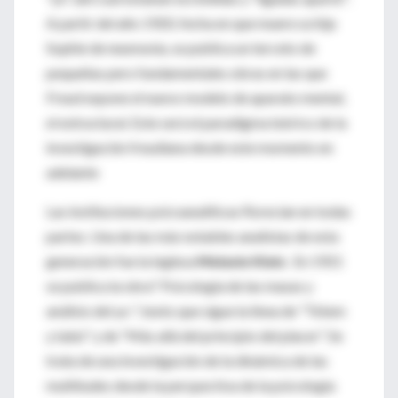
A partir del año 1920, fecha en que muere su hija
Sophie de neumonía, se publica un terceto de
pequeñas pero fundamentales obras en las que
Freud expone el nuevo modelo de aparato mental,
el estructural. Este será el paradigma teórico de la
investigación freudiana desde este momento en
adelante
Las instituciones psicoanalíticas florecían en todas
partes. Una de las más notables analistas de esta
generación fue la inglesa
Melanie Klein
. En 1921
se publica la obra" Psicología de las masas y
análisis del yo ", texto que sigue la línea de "Tótem
y tabú" y de "Más allá del principio del placer". Se
trata de una investigación de la dinámica de las
multitudes desde la perspectiva de la psicología