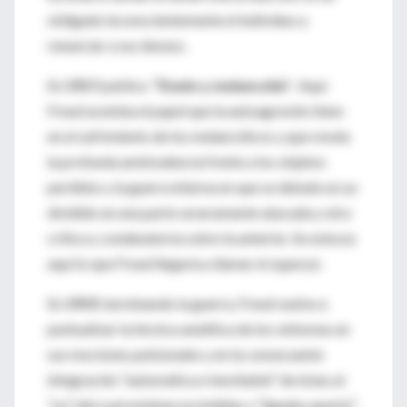
obligado inconscientemente el individuo a
renunciar a sus deseos.
En
1917
publica
"Duelo y melancolía".
Aquí
Freud acentúa el papel que la autoagresión tiene
en el sufrimiento de los melancólicos y que revela
la profunda ambivalencia frente a los objetos
perdidos y la guerra interna en que se debate un yo
dividido en una parte severamente atacada y otra
crítica y condenatoria sobre la anterior. Se esboza
aquí lo que Freud llegaría a llamar el superyó.
En
1919
, terminando la guerra, Freud vuelve a
puntualizar la técnica analítica de los síntomas en
sus mociones pulsionales y en la consecuente
integración ³automática e inevitable² de éstas al
³yo²,del cual estaban escindidas y ³ligadas aparte².