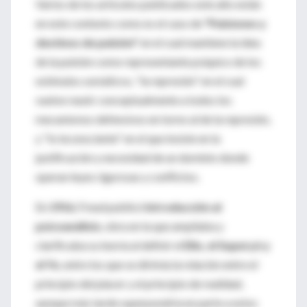
Varios de los artículos publicados este año están
en este contexto como es el caso de
"Pulsiones y
destinos de pulsión"
en el cual mantiene la idea
de la pulsión como representante psíquico de los
estímulos somáticos, "la represión" en el cual
vuelve reunir conceptualmente a todos los
mecanismos defensivos en torno al de la represión,
y "lo inconsciente" en el que insiste en la
justificación y necesidad de un dominio donde
operan leyes rigurosas y conflictos.
En
1916
, Freud publicó
Introducción al
psicoanálisis
, obra en la que ampliaba y
clarificaba su teoría al definir el
Ello, el Superyó y
el Yo
, entre los que se dirimía la relación entre el
principio del placer y el principio de realidad,
aunque más tarde superpondría en parte a estos