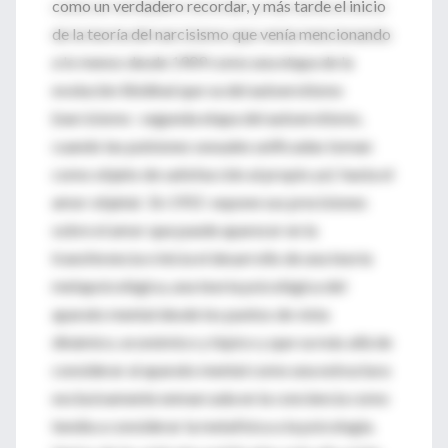
como un verdadero recordar, y más tarde el inicio
de la teoría del narcisismo que venía mencionando
a lo menos desde 1909 como una etapa de la
evolución libidinal que va del autoerotismo
(narcisismo : segunda etapa del autoerotismo,
cuando las pulsiones sexuales unificadas toman
como objeto de satisfacción al propio yo) hasta el
amor objetal. En 1915 expone sus precisiones
sobre el amor que puede aparecer en la
transferencia e inicia el desarrollo de una teoría
metapsicológica, una teoría psicológica del
aparato mental desde los puntos de vista
dinámico, económico y tópico y que va más allá de
considerar al aparato mental como una estructura
exclusivamente enmarcada en la conciencia como
tendía a considerar la metafísica a la psicología.