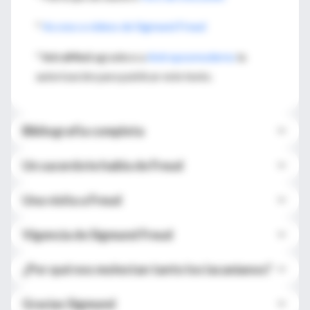
*
Acceso a videos de Sigmund Freud
*
IntraMed
agradece a
Antroposmoderno
la
autorización para publicar este texto.
Bibliografía completa
Un sacerdote habla de Freud
Una visita a Freud
Vigencia de Sigmund Freud
¿Por qué nos molestan tanto los lacanianos?
Gracias Sigmund