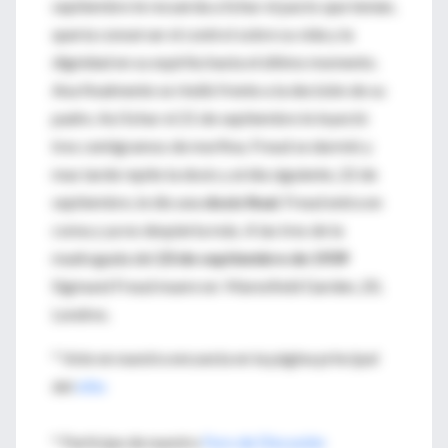
septiembre le recuerda a Schur el pacto que tenían,
quería conservar el control sobre su vida y la
dignidad en su espíritu hasta el último momento.
Ana finalmente se rindió frente a la decisión de su
padre. Así Schur el 21 de septiembre le inyectó
tres centígramos de morfina. Freud se durmió y
mas tarde repite la dosis y al día siguiente, 22 de
septiembre, le dio una
dosis final
. Freud entra en
coma y ya no despierta más. A las tres de la
madrugada del
23 de septiembre de 1939
Sigmund Freud muere en Maresfield Garden, 20,
Londres.
* Vote en nuestra encuesta en la página principal
del
sitio
* Participe de nuestro
Foro de Discusión