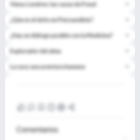
Viena-Londres: las casas de Freud
¿Qúe es el éxito en Psicoanálisis?
¿Hay un diálogo posible con la Medicina?
Explorador del alma
La cura: una aventura humana
Comentarios