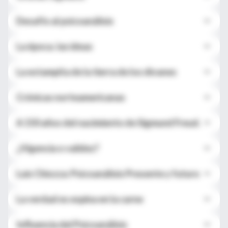
Desafío al psicoanálisis
La época. las ideas
La estampita de la tierra de los divanes
Crónicas norteamericanas
A 150 años del nacimiento de Sigmund Freud.
¿Vigencia o validez?
Luis Chiozza: Psicoanálisis Presente y futuro
La verdad es espina en la carne
Influencia del Psicoanálisis