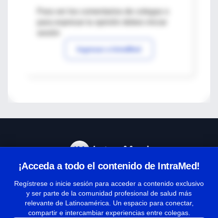
Para ver los comentarios de colegas o
para expresar tu opinión debes iniciar
sesión
Ingresar a IntraMed
¡Acceda a todo el contenido de IntraMed!
Centro de Ayuda
Regístrese o inicie sesión para acceder a contenido exclusivo
y ser parte de la comunidad profesional de salud más
relevante de Latinoamérica. Un espacio para conectar,
Términos y condiciones
compartir e intercambiar experiencias entre colegas.