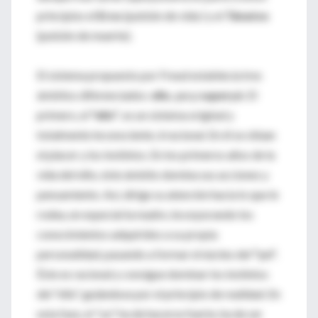
principios el
Eros
(pulsión de vida ) y el
Tánatos
(pulsión de muerte).
El sistema propuesto por Freud establecía tres
ámbitos diferenciados:
ello, yo y superyó
. El
primero, el
"ello"
, es un sistema original y
totalmente inconsciente, irracional. En él se sitúan
el placer y los instintos. En los primeros años de la
vida del niño, éste ámbito domina sus acciones y
pensamiento. Así, dirige su atención hacia lo que le
rodea, en especial la madre, incorporando los
conocimientos adquiridos a su propia
personalidad, pasando a formar el núcleo del
"yo".
Éste es racional y consigue dominar los instintos
del "ello", guiándose por el principio de realidad. En
esta fase, el "yo" ha de hacerse fuerte, ha de ser