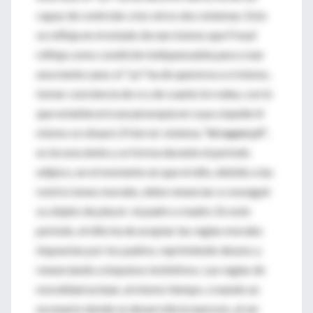
capaz de controlar a los otros dos sistemas. Esto
se refleja en el estado de narcisismo que Freud
refleja como condición indispensable para crear
una mente sana: el "yo" ha de quererse a sí mismo,
tomar conciencia de sí y de cuanto le rodea, con lo
que establecerá una jerarquía en cuya cúspide él
mismo se situará. El tercer sistema,
"el superyó"
,
es inconsciente y se forma durante el período
edípico, en el momento en que el niño, debido a las
restricciones morales, debe renunciar a conseguir
su objeto de placer: el padre o madre. En este
periodo, el niño ha de aceptar las reglas morales
impuestas por los padres, reprimiendo deseos y
renunciando a impulsos instintivos. Las reglas de
moralidad actúan, al mismo tiempo, creando un
escenario donde se desarrolla la neurosis, al ser