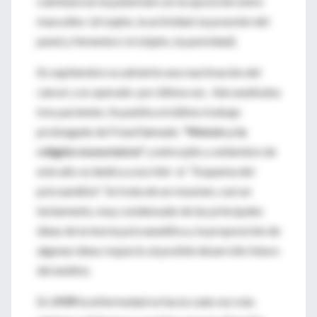
culminará en la pubertad con la oposición entre
masculino (el sujeto, la actividad, la posesión del
pene) y femenino ( el objeto, la pasividad).
En septiembre se advierte una reactivación del
cáncer y es operado por última vez. Aún analizaba
tres pacientes. Se publica el último trabajo
prolongado de Freud llamado
"Moisés y la
religión monoteísta"
y entre julio y setiembre de
este año se dedica a escribir el “Esquema del
psicoanálisis". Se trata de un resumen, casi un
testamento, muy condensado de las principales
ideas de la teoría psicoanalítica y la proposición de
algunas ideas respecto al posible desarrollo futuro
del análisis.
En
1939
la enfermedad se hacía cada vez más