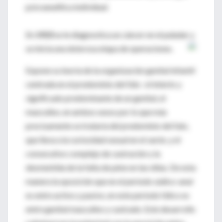
psicoanalítica individual.
En
1923
se le diagnostica un cáncer en el paladar y
se inicia una dolorosa etapa de operaciones.
Expone su teoría de la organización genital infantil
centrada en el predominio del fálo : el interés y
significado predominante de un genital, el
masculino, en ambos sexos por lo que más
precisamente se trataría del predominio del falo,
que lleva a la curiosidad sexual en el varón, y el
consecutivo complejo de castración y la
desmentida de la falta de péne en las niñas. De esta
manera la oposición que en el período sádico-anal
es entre activo y pasivo, en este período fálico es
entre genital masculino y castrado. Este desarrollo