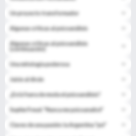
Un proyecto transformador
Algunas críticas al psicoanálisis
Algunas críticas al psicoanálisis
(continuación)
Una mitología poderosa
Juicio al diván
¿Está fuera de moda el psicoanálisis?
Sophie Freud: "Nunca me psicoanalicé"
Claves de una pasión: la Argentina "psi"