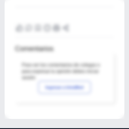
Comentarios
Para ver los comentarios de colegas o
para expresar tu opinión debes iniciar
sesión
Ingresar a IntraMed