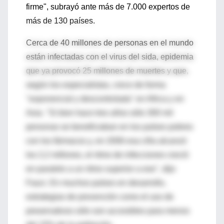
firme", subrayó ante más de 7.000 expertos de
más de 130 países.
Cerca de 40 millones de personas en el mundo
están infectadas con el virus del sida, epidemia
que ya provocó 25 millones de muertes y que,
según los especialistas, crece de forma
"exponencial y descontrolada" en Africa y en
Asia. "Si bien hace tres años sólo 300 mil
personas se beneficiaban en los países pobres
con los fármacos y, en 2006 esa cifra alcanzó
los 2,2 millones, el ritmo de infecciones creció
en paralelo a un ritmo superior a ese", dijo
Fauci. En muchos países en desarrollo,
estrategias de prevención como el uso de
preservativos sólo son accesibles para menos