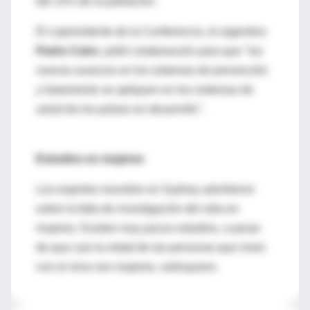
del 15% de la población.
El copresidente de la Conferencia, el argentino
Pedro Cahn
, pidió colaboración para que "los
nuevos avances en los sistemas de prevención
y tratamiento se apliquen en los sistemas de
salud de los países en desarrollo".
Estudios en mujeres
Los expertos reunidos en Sydney advirtieron
sobre la falta de investigación del sida en
mujeres. Existen muy pocos estudios, a pesar
de que casi la mitad de las personas que viven
con el virus son mujeres, subrayaron.