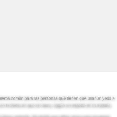
oblema común para las personas que tienen que usar un yeso a
on la forma en que se rasca, según un experto en la materia.