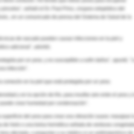
i tiene comezón. He tenido que retirar yesos para recuperar
 pinceles", señaló el Dr. Paul Prinz, cirujano ortopédico del
nois., en un comunicado de prensa del Sistema de Salud de la
écnicas de rascado pueden causar infecciones en la piel y
co adicional", advirtió.
otegida por un yeso, y es susceptible a sufrir daños", apuntó. "
a infección".
a comezón en la piel que está protegida por un yeso.
sidad y en la opción de frío, para insuflar aire entre el yeso y 
 que puede crear humedad por condensación".
 superficie del yeso para crear una vibración suave; masajear l
sa de hielo o una bolsa hermética sellada de verduras congelad
l área afectada, o preguntar a su médico si un antihistamínico de