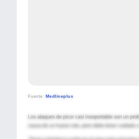
Fuente
:
Medlineplus
Los ataques de picor casi insoportable son un pr
causa de un hueso roto, pero debe tener cuidado c