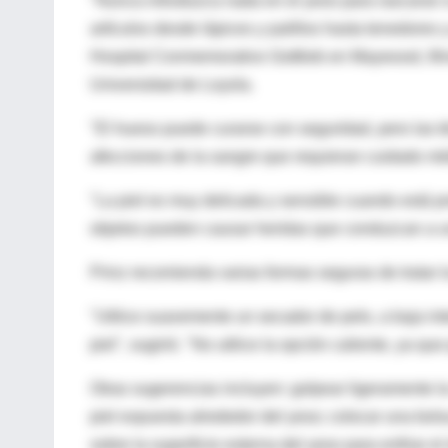
"Nunca introduzca nada en el yeso para rascarse s
artículos desde lápices y palillos hasta tenedores y
Hospital Conmemorativo Gottlieb en Maywood, Illi
Universidad de Loyola.
"El hueso puede curarse con seguridad, pero las t
afecciones de la sangre que requieran cuidado médi
"La piel es muy delicada y sensible cuando está pr
objetos pueden causar heridas que conduzcan a un
Prinz recomienda varias formas seguras de tratar l
"Utilice suavemente un secador de pelo, a baja inten
piel", sugirió. "No utilice la opción caliente, ya
Otras sugerencias incluyen: golpear ligeramente la
piel expuesta alrededor del yeso; colocar una bol
sobre la superficie externa del yeso para enfriar e