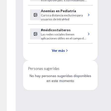
este tipo del país. Esta modalidad
alternativa a la internación es
ofrecida por un equipo
Anemias en Pediatría
multidisciplinario que permite
Curso a distancia exclusivo para
contener al paciente y a su familia.
usuarios de IntraMed
#médicostuiteros
Las redes sociales tienen
aplicaciones útiles en el campo de
la medicina. Algunas las empiezan
a usar para buscar ayuda en un
diagnóstico difícil. También se
Ver más
utilizan para organizar la consulta o
'prescribir información'.
Personas sugeridas
No hay personas sugeridas disponibles
en este momento