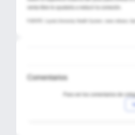
venta libre le ayudaría a reducir la comezón.
FUENTE: Loyola University Health System, news release, Apr
Comentarios
Para ver los comentarios de coleg
I