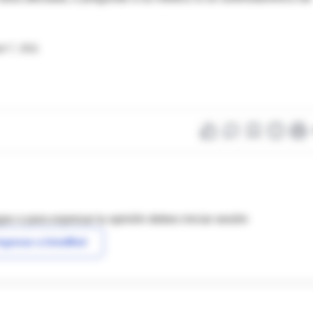
il 7, 2011
as o para expresar tu opinión debes iniciar sesión
ngresar a IntraMed