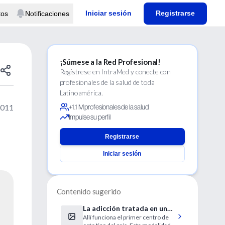
Iniciar sesión
Registrarse
tos
Notificaciones
¡Súmese a la Red Profesional!
Regístrese en IntraMed y conecte con
profesionales de la salud de toda
Latinoamérica.
2011
+1.1 M profesionales de la salud
Impulse su perfil
Registrarse
Iniciar sesión
Contenido sugerido
La adicción tratada en un
Allí funciona el primer centro de
hospital de día