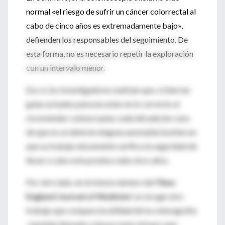
normal «el riesgo de sufrir un cáncer colorrectal al
cabo de cinco años es extremadamente bajo»,
defienden los responsables del seguimiento. De
esta forma, no es necesario repetir la exploración
con un intervalo menor.
Eso sí, los investigadores matizan que, si bien las
guías actuales parecen estar en lo correcto al
recomendar colonocopias cada década (en caso
de que no se detecte ninguna anomalía) insisten en
que su trabajo únicamente verifica la seguridad de
llevar a cabo esta prueba cada cinco años.
Por otro lado, en el mismo número del
'New
England Journal of Medicine'
se recoge otro
trabajo que compara la utilidad de la colonografía
-también llamada colonoscopia virtual y que