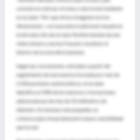
consiste en rastrear el tramo colorrectal mediante
un escáner TAC que ofrece imágenes en tres
dimensiones-, con la prueba tradicional, basada en
la introducción de un tubo flexible dotado de una
videocámara y una luz fría para visualizar el
interior de la zona directamente.
Según las conclusiones, extraídas a partir del
seguimiento de una muestra formada por más de
2.500 pacientes asintomáticos, el escáner
identifica el 90% de los tumores o formaciones
adenomatosas de más de 10 milímetros de
diámetro. En lesiones más pequeñas, la
colonoscopia virtual demostró menos sensibilidad
que la real.