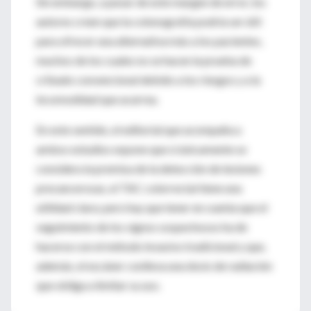
Sin embargo, a pesar de este margen de error, los
autores creen que la colonografía podría ser útil
para ofrecer una alternativa más a los pacientes,
muchos de los cuales no se hacen la prueba de
cribado convencional debido a los riesgos y a la
incomodidad que acarrea.
En este sentido, el editorial que acompaña a
ambos estudios expone que si únicamente se
considera la premisa de la detección de lesiones
precancerosas, el TAC colorrectal tiene una
utilidad clara; pero hay que tener en cuenta que el
seguimiento de los signos sospechosos ha de
hacerse con el método invasivo tradicional y que,
además, el escáner conlleva una dosis de radiación
que obliga a limitar su uso.