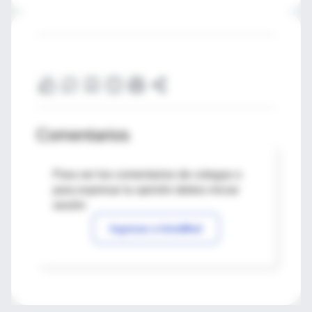
Comentarios
Para ver los comentarios de colegas o
para expresar tu opinión debes iniciar
sesión
Ingresar a IntraMed