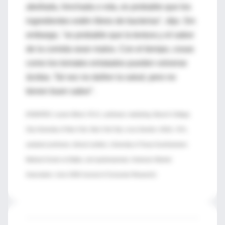
abollada, hinchada o rota, es probable que los
ingredientes estén libres de bacterias", dijo. Sin
embargo, "es probable que la textura y el sabor
de la comida sean malos. Con el tiempo, cosas
como los tomates enlatados pueden volverse
ácidas. Tal vez no dañen la salud, pero no
tienen buen sabor".
(FUENTES: Lauren Block, Ph.D., professor, marketing, Baruch College,
City University of New York, New York City; Lona Sandon, M.Ed., R.D.,
assistant professor, clinical nutrition, University of Texas Southwestern
Medical Center at Dallas, and spokeswoman, American Dietetic
Association; June 2009 Journal of Consumer Research)