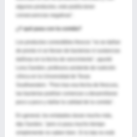
algunos productos, esto podría tener
consecuencias negativas".
¿Y qué pasa con la comida?
Los productos comestibles frescos "no se dañan
de pronto ni se llenan de bacterias ni sustancias
dañinas en la fecha de vencimiento", apuntó
Lona Sandon, profesora asistente de nutrición
clínica en la Universidad de Texas
Southwestern. "Pero tras esa fecha de frescura,
las bacterias podrían comenzar a desarrollarse
poco a poco y dañar la calidad de la comida".
En general, los enlatados duran mucho más,
dijo Sandon, "pero si pasa mucho tiempo
simplemente no saben bien. Si la lata no está