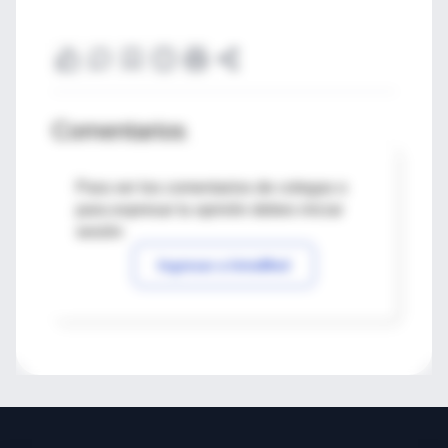
Comentarios
Para ver los comentarios de colegas o
para expresar tu opinión debes iniciar
sesión
Ingresar a IntraMed