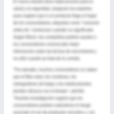
El nuevo estudio tiene implicaciones para la
salud y la seguridad, aseguran los expertos,
pues sugiere que si un producto llega al hogar
de los consumidores, etiquetas como "consumir
antes de" comienzan a perder su significado.
Según Block, las compañías podrían ayudar a
los consumidores comunicado mejor
información sobre las fechas de vencimiento y
no sólo cuando se trata de la comida.
"Por ejemplo, muchos consumidores no saben
que el filtro solar, los condones, los
extinguidores de fuego y los medicamentos
pierden eficacia con el tiempo", advirtió.
"Nuestra investigación sugiere que los
consumidores podrían subestimar el riesgo
asociado al uso de productos vencidos y, con