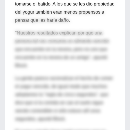
tomarse el batido. A los que se les dio propiedad
del yogur también eran menos propensos a
pensar que les haría daño.
"Nuestros resultados explican por qué una
persona tal vez consuma un alimento vencido
que encuentre en la nevera, pero no uno que
encuentre en la nevera de un amigo", apuntó
Block.
La gente parece racionalizar el hecho de comer
el yogur vencido, de igual modo que muchos
adoptamos la "regla de cinco segundos", que
dice que si la comida se cae al suelo sigue
siendo comestible si sólo estuvo allí unos
segundos, apuntó Block.