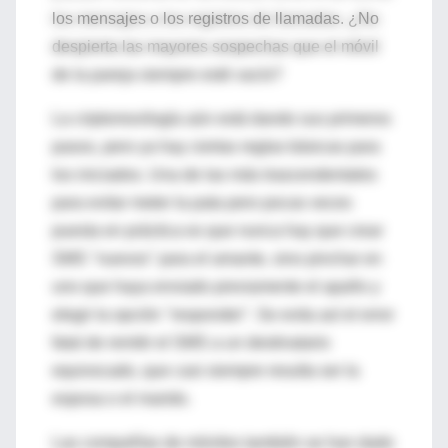
los mensajes o los registros de llamadas. ¿No
despierta las mayores sospechas que el móvil
de la pareja siempre esté vacío?
La criptomovilogía aún está dando sus primeros
pasos, pero ya hay ciertas reglas básicas para
los iniciados. Una de las más trascendentales
para evitar meter la pata pero pocas veces
puesta en práctica es que nunca hay que crear
SMS "nuevos" para el amante, sino pinchar en
uno que haya enviado previamente el apaño y
elegir la opción "responder". Se evita así el error
fatal de remitir el SMS a un destinatario
equivocado, que casi siempre resulta ser la
esposa o el marido.
Las compañías de móviles también se han dado