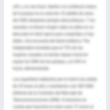
¡Ah!, y no sea iluso. Apelar a la confianza mutua
de la pareja no es solución. El pitidito de aviso
del SMS despierta siempre desconfianza. Y los
amantes no tienen ningún rubor en pillar en un
descuido el móvil ajeno para comprobar si hay
delito. Una encuesta del diario británico The
Independent revelaba que el 72% de las
mujeres casadas no tenían reparo moral en
espiar los SMS de las parejas, y el 34% lo
hacía, efectivamente.
Los españoles hablamos por el móvil una media
de 25 horas al año y mandamos casi 300 SMS
(Informe de la Comisión del Mercado de
Telecomunicaciones 2006). Si tenemos en
cuenta que hacemos el amor unas 72 veces al