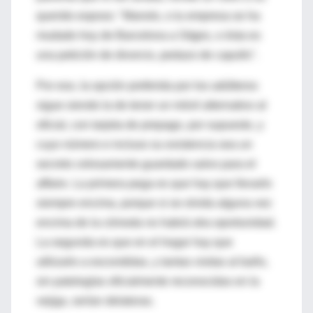
querido esposo: "Manolo, o tu empresa se ha
mudado hoy de Barcelona a Sitges, o ésta es
una petición de divorcio, pedazo de capullo".
Por eso, la opción preferida por los adúlteros
sigue siendo la de tener un móvil alternativo al
oficial, con tarjeta de prepago, por supuesto, y
cuyo número e incluso su existencia sea un
secreto celosamente guardado salvo para el
affaire. La primera pega es que hay que llevarlo
siempre encima, porque si se olvida alguna vez
encima de la cómoda no habrá otra oportunidad.
La segunda es que en el hogar hay que
utilizarlo a escondidas, y tantas visitas al baño,
sin patologías oficialmente reconocidas en la
vejiga, serían delatoras.