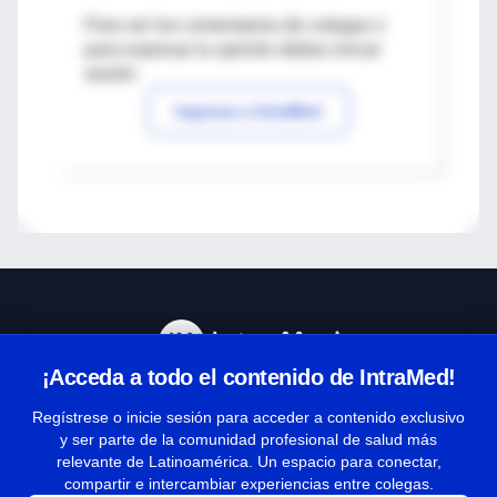
Para ver los comentarios de colegas o
para expresar tu opinión debes iniciar
sesión
Ingresar a IntraMed
¡Acceda a todo el contenido de IntraMed!
Centro de Ayuda
Regístrese o inicie sesión para acceder a contenido exclusivo
y ser parte de la comunidad profesional de salud más
relevante de Latinoamérica. Un espacio para conectar,
Términos y condiciones
compartir e intercambiar experiencias entre colegas.