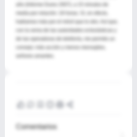
año (Informe Durex 2007), a 15 minutos de
media por relación: 18 horas. Sí, en efecto,
hablamos más por el móvil que lo otro. Así que,
con la venia de las autoridades eclesiásticas y
de las operadoras de telefonía, me permito un
consejo: más acción y menos mensajitos,
señores amantes.
Comentarios