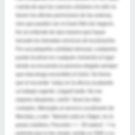
cuenta de que los cuernos celulares no sólo no
tienen los efectos perniciosos de las antenas,
sino que pueden ser un buen filón de negocio.
No se entiende de otra manera que hayan
lanzado los llamados servicios de localización.
Por una pequeña cantidad mensual, cualquiera
puede localizar en cualquier momento el lugar
donde se encuentra la persona elegida siempre
que ésta tenga encendido el móvil. De forma
que el recurrido "estoy en la oficina acabando
un trabajo urgente. Llegaré tarde. No me
esperes despierta, cariño" tiene los días
contados. Mensajito al servicio Localízame de
Movistar, y sale: "Manolo está en Sitges, en el
paseo marítimo. Precisión + / - 50 metros". Y la
parienta que lo lee airada, remite un SMS a su