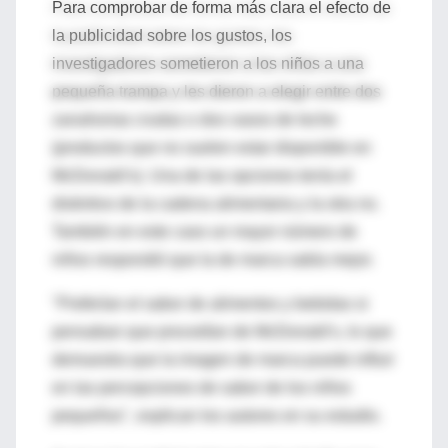
Para comprobar de forma más clara el efecto de
la publicidad sobre los gustos, los
investigadores sometieron a los niños a una
pequeña trampa y les dieron a elegir entre dos
zanahorias crudas o dos vasos de leche
(productos que no suelen estar disponible en
McDonald’s). Una de las opciones tenía el
distintivo de la cadena alimentaria y la otra no.
También en este caso un mayor número de
niños respondió que la de marca sabía mejor.
"Preferían el sabor de alimentos y bebidas si
pensaban que procedían de McDonald’s, lo que
demuestra que la imagen de marca puede influir
en las percepciones de sabor de los niños
pequeños", explican los autores en su estudio.