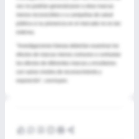
vez no podrían generalizarse a otras marcas
menos reconocibles o a campañas de salud
pública si su presencia en el mercado no es tan
extensa.
"Investigaciones futuras deberían examinar los
efectos de marcas menos comunes o contrastar
los efectos de diferentes marcas y envoltorios
con varios niveles de reconocimiento y
exposición", concluyen.