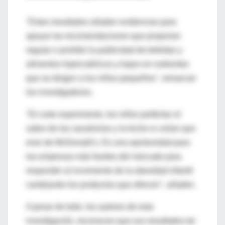
"Estos resultados añaden evidencias para
apoyar las recomendaciones que proponen
regular o prohibir la publicidad de bebidas y
alimentos hipercalóricos y bajos en nutrientes
que se dirigen a los niños pequeños", remarcan
los investigadores.
"En este experimento, los niños preferían el
sabor de las zanahorias y la leche si creían que
eran de McDonald’s. Es una oportunidad para
las empresas más fuertes del mercado para
responder al incremento de la obesidad infantil
cambiando los productos que ofrecen", añaden.
A pesar de todo, los autores de esta
investigación, reconocen que sus resultados tal