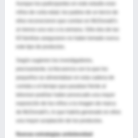
Aunque los participantes en este estudio eran
niños de corta edad, los padres de un tercio de
ellos reconocieron que comían en McDonald’s
al menos una vez a la semana. Sólo dos de las
63 familias aseguraron no haber tomado nunca
este tipo de productos.
Según sugieren los investigadores,
precisamente, la frecuencia con la que los
pequeños se alimentaban en esta cadena de
comida o el tiempo que pasaban frente al
televisor podrían haber provocado una mayor
exposición de los niños a la imagen de marca
de McDonald’s, lo que habría generado en ellos
una mayor aceptación de los productos.
Nuevas estrategias antiobesidad