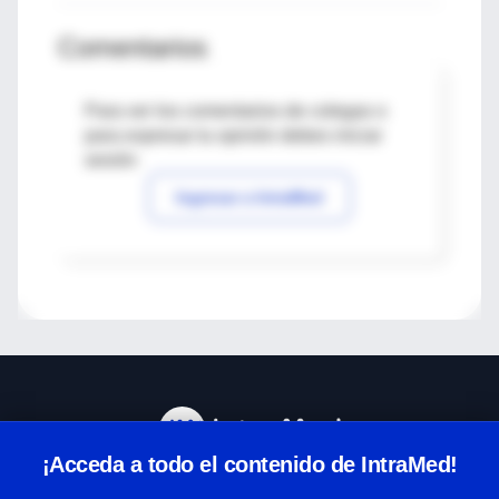
Comentarios
Para ver los comentarios de colegas o
para expresar tu opinión debes iniciar
sesión
Ingresar a IntraMed
¡Acceda a todo el contenido de IntraMed!
Centro de Ayuda