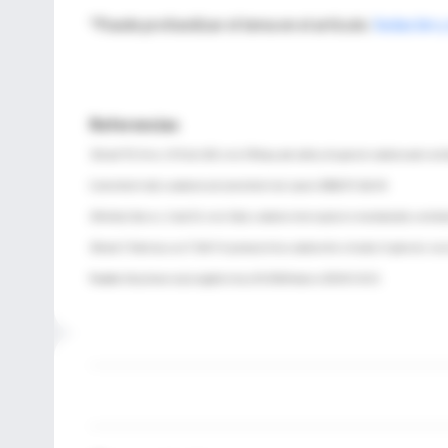
*Puede profundizar el tema en el artículo:
Sedación y
Referencias
1Girard TD, Kress JP, Fuchs BD, et al. Efficacy and safety of a paired sedation and ve
Controlled trial): a randomised controlled trial. Lancet 2008;371:126-34.
2Mehta S, Burry L, Cook DJ, et al. Daily sedation interruption in mechanically ventilat
3Strøm T, Martinussen T, Toft P. A protocol of no sedation for critically ill patients r
Fuente:
http://www.nejm.org/doi/story/10.1056/feature.2014.01.14.21