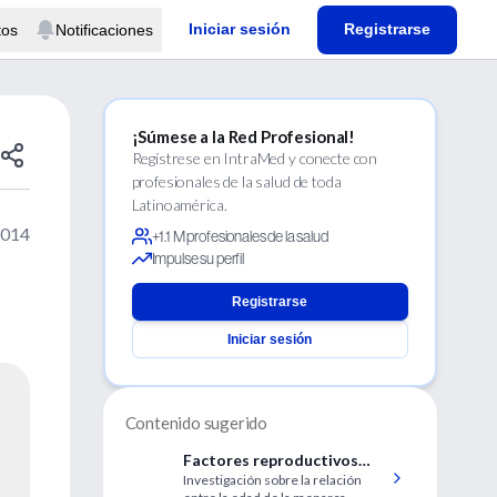
Iniciar sesión
Registrarse
tos
Notificaciones
¡Súmese a la Red Profesional!
Regístrese en IntraMed y conecte con
profesionales de la salud de toda
Latinoamérica.
2014
+1.1 M profesionales de la salud
Impulse su perfil
Registrarse
Iniciar sesión
Contenido sugerido
Factores reproductivos
Investigación sobre la relación
femeninos y glaucoma