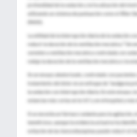
profundidad de la sedación y la focalización del niv
utilizando un sistema de puntuación como el
Riker S
(RASS).
La utilidad de la interrupción diaria de la sedación
1
reducir la duración de la ventilación mecánica.
Sin e
someten a ventilación mecánica controlada con sedaci
redujo la duración de la ventilación mecánica o la est
En un ensayo aleatorizado, controlado con pacientes
tratamiento del dolor en un enfoque de "analgesia pr
la sedación con interrupción diaria. En este ensayo, 
estancias más cortas en la UCI y en el hospital y más 
Si se necesita un fármaco sedante para la agitación, 
beneficioso, aunque la evidencia actual no ha identi
evitación de las benzodiazepinas puede reducir el rie