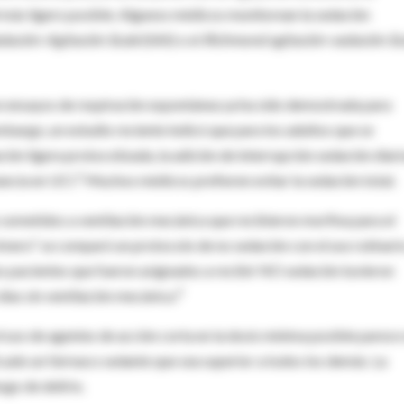
el más ligero posible. Algunos médicos monitorean la sedación
edación-Agitación Scale
(SAS) o el
Richmond agitación-sedación Sc
 con ensayos de respiración espontánea ya ha sido demostrada para
mbargo, un estudio reciente indicó que para los adultos que se
ón ligera protocolizada, la adición de interrupción sedación diari
2
ancia en UCI.
Muchos médicos prefieren evitar la sedación total.
 sometidos a ventilación mecánica que recibieron morfina para el
imero" se comparó un protocolo de no sedación con el uso rutinari
los pacientes que fueron asignados a recibir NO sedación tuvieron
3
días sin ventilación mecánica.
el uso de agentes de acción corta en la dosis mínima posible parece
ficado un fármaco sedante que sea superior a todos los demás. La
sgo de delirio.