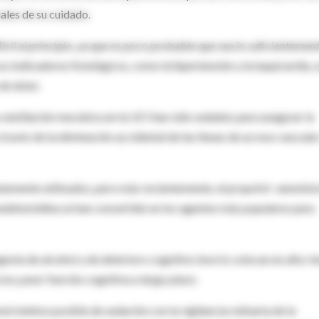
ales de su cuidado.
fícil al principio, ya que es poco probable que sea lo suficientemen
s indicadores fisiológicos, como la hipertensión y la taquicardia, 
e dolor.
 ventilación mecánica en la UCI han sido sedados para asegurar la
 través de la eliminación accidental de las líneas de acceso vascular
nmente utilizados, pero más recientemente, el propofol -anestési
medetomidina se han convertido en los agentes más populares para
gesta de alcohol y de deterioro cognitivo leve lo colocan en alto ri
ia y peor función cognitiva a largo plazo.
el mínimo posible de sedación con la vigilancia rutinaria de la