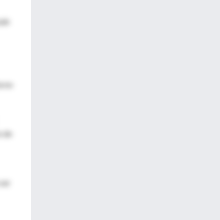
ale
a no
o de
 ser