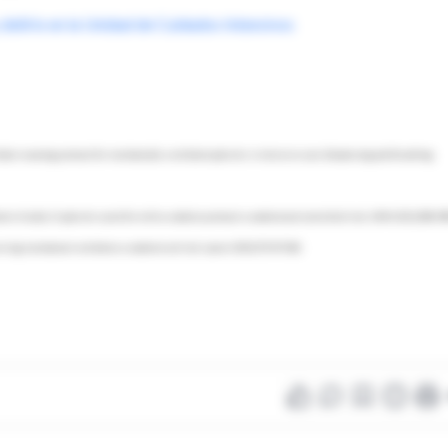
 delirio en la Unidad de Cuidados Intensivos
ntilator weaning protocol for mechanically ventilated patients in intensive care (Awakening and Breathing
ed critically ill patients cared for with a sedation protocol: a randomized controlled trial. JAMA 2012;308:19
eceiving mechanical ventilation: a randomised trial. Lancet 2010;375:475-80.