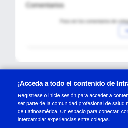
Comentarios
Para ver los comentarios de coleg
I
¡Acceda a todo el contenido de Int
Regístrese o inicie sesión para acceder a conten
ser parte de la comunidad profesional de salud 
Centro de Ayuda
de Latinoamérica. Un espacio para conectar, co
Términos y condiciones
| Políticas de privacidad
| Todos
intercambiar experiencias entre colegas.