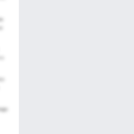
te
se
 o
co
esgo