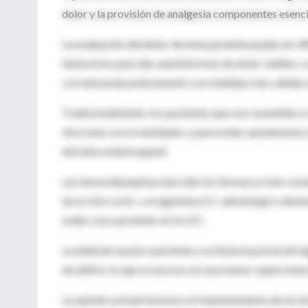
dolor y la provisión de analgesia componentes esenci
La evaluación del dolor de este paciente puede ser di
interactivo para dar autoinformes de dolor válidos. Lo
correlacionan pobremente con medidas más válidas d
Tradicionalmente, los pacientes que son sometidos a
sincronía con el ventilador y para evitar autolesiones
del tubo endotraqueal.
Las benzodiazepinas han sido los fármacos más comú
de acción corta- y el agonista α 2 -adrenérgico dex
sedar a los pacientes en la UCI.
La edad de nuestro paciente y su historia previa de in
de delirio, lo que se asocia con una menor supervivenc
La opinión actual favorece el mantenimiento de un niv