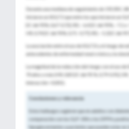
Durante una mediana de seguimiento de 192 (RIC, 88-4
iniciaron un iSGLT2 que entre los que iniciaron un G
[IC del 95%, 0,67-0,72]; RD, −6,4 [IC del 95%, −7,1 a
HR, 0,74 [IC del 95%, 0,71- 0,77]; RD, −5,3 [IC del 95 
La asociación entre el uso de SGLT2i y el riesgo de nefr
antecedentes de enfermedad renal crónica y la obesi
La magnitud de la reducción del riesgo con el uso de
70 años o más (HR, 0,85 [IC del 95 %, 0,79-0,91]; DR
interacción <0,001).
Conclusiones y relevancia
Estos hallazgos sugieren que en adultos con diabetes
comparación con los GLP-1RA o los DPP4 y podría a
hipoglucemiantes a pacientes que pueden estar en ri