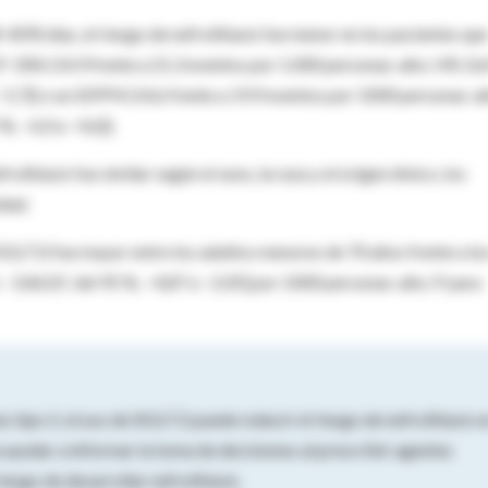
09) días, el riesgo de nefrolitiasis fue menor en los pacientes qu
LP-1RA (14,9 frente a 21,3 eventos por 1.000 personas-año; HR, 0,
 −5,7]) o un iDPP4 (14,6 frente a 19,9 eventos por 1000 personas-a
%, −6,0 a −4,6]).
olitiasis fue similar según el sexo, la raza y el origen étnico, los
dad.
 SGLT2i fue mayor entre los adultos menores de 70 años frente a lo
, −3,46 [IC del 95 %, −4,87 a −2,05] por 1000 personas-año; P para
 tipo 2, el uso de iSGLT2 puede reducir el riesgo de nefrolitiasis e
yudar a informar la toma de decisiones al prescribir agentes
esgo de desarrollar nefrolitiasis.