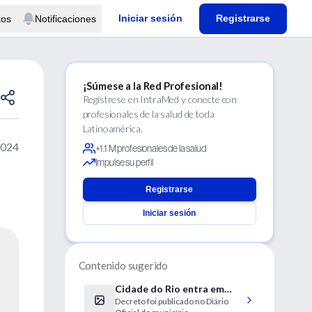
Iniciar sesión
Registrarse
tos
Notificaciones
¡Súmese a la Red Profesional!
Regístrese en IntraMed y conecte con
profesionales de la salud de toda
Latinoamérica.
2024
+1.1 M profesionales de la salud
Impulse su perfil
Registrarse
Iniciar sesión
Contenido sugerido
Cidade do Rio entra em
Decreto foi publicado no Diário
situação de emergência