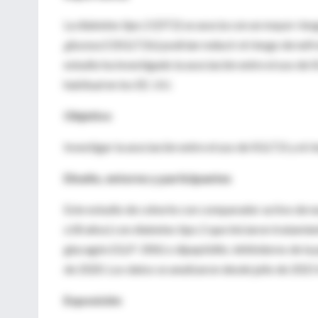
La diabetes tipo 2 (DT2) se asocia con un mayor ries
glucosa
2 (SGLT2is) podrían reducir el riesgo de nefro
estudio ha investigado la asociación entre el uso de S
habitual en los EE. UU.
Objetivo
Investigar la asociación entre el uso de SGLT2i y el rie
Diseño, entorno y participantes
Este estudio de cohorte con comparador activo de nu
≥18 años) con diabetes tipo 2 que iniciaron tratamien
glucagón (GLP-1RA) o dipeptidilo. inhibidores de la 
de 2020. Los datos se analizaron desde julio de 2021 
Exposición