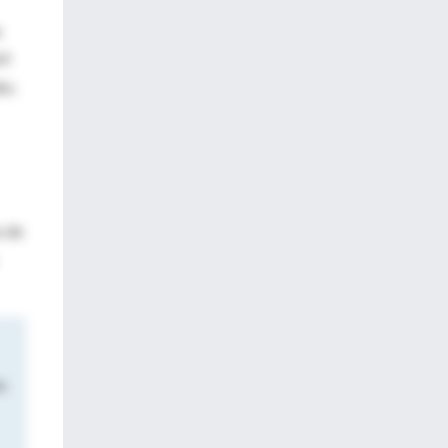
e
69
ño;
s de
n