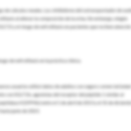
go de cálculos renales. Los
inhibidores del cotransportador de sod
litiasis al alterar la composición de la orina. Sin embargo, ningún
GLT2i y el riesgo de nefrolitiasis en pacientes que reciben atenció
sgo de nefrolitiasis en la práctica clínica.
evos usuarios utilizó datos de adultos con seguro comercial (eda
to con SGLT2is, agonistas del receptor del péptido 1 similar al
peptidasa 4 (DPP4is) entre el 1 de abril de 2013 y el 31 de diciemb
hasta junio de 2023.