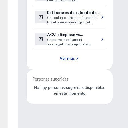
Oficial do município
devido a casos de dengue
Estándares de cuidado de
Un conjunto de pautas integrales
la diabetes 2024
basadas en evidencia para el
manejo de la diabetes tipo 1, tipo 2,
diabetes gestacional y prediabetes
ACV: alteplase vs
Un nuevo medicamento
tenecteplase
anticoagulante simplificó el
tratamiento del accidente
cerebrovascular en una
ambulancia especializada
Ver más
Personas sugeridas
No hay personas sugeridas disponibles
en este momento