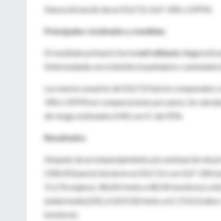
Nueva iniciación de un SGLT2i, GLP-1RA o DPP4i.
Principales resultados y medidas
El resultado primario fue la
nefrolitiasis
diagnostica
Enfermedades en el ámbito hospitalario o ambulator
Los nuevos usuarios de SGLT2i fueron comparados co
1RA o DPP4i en comparaciones por pares. Se calcularon
de riesgo estimados (HR) con IC del 95%.
Resultados
Después de un emparejamiento por puntuación de prop
(358.203 pares) iniciaron un SGLT2i o un GLP-1RA (e
51,2 % mujeres; 48,6% frente a 48,5% hombres) y 66
(edad media [DE], 61,8 [9,3] frente a 61,7 [10,1] año
hombres).