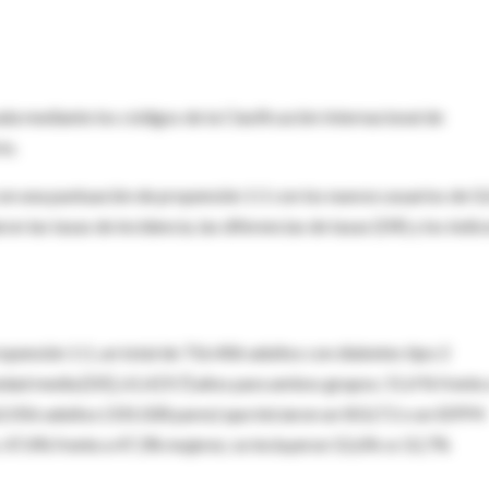
da mediante los códigos de la Clasificación Internacional de
io.
n una puntuación de propensión 1:1 con los nuevos usuarios de G
 las tasas de incidencia, las diferencias de tasas (DR) y los índic
ensión 1:1, un total de 716.406 adultos con diabetes tipo 2
dad media [DE], 61,4 [9,7] años para ambos grupos; 51,4 % frente
2.056 adultos (331.028 pares) que iniciaron un iSGLT2 o un iDPP4
s; 47,4% frente a 47,3% mujeres; se incluyeron 52,6% vs 52,7%