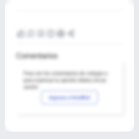
Comentarios
Para ver los comentarios de colegas o
para expresar tu opinión debes iniciar
sesión
Ingresar a IntraMed