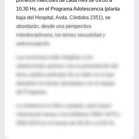
primeros miércoles de cada mes de 09.00 a
10.30 Hs. en el Programa Adolescencia (planta
baja del Hospital, Avda. Córdoba 2351), se
abordarán, desde una perspectiva
interdisciplinaria, los temas sexualidad y
anticoncepción.
Las reuniones están dirigidas a los
adolescentes quienes, tras la presentación del
tema, podrán participar de un taller en el que
debatirán los temas abordados con el equipo
del Programa.
La asistencia es libre y gratuita, para mayor
información llamar a los teléfonos 5950- 8475 y
5950-8476 en el horario de 08.30 a 13.00 Hs.