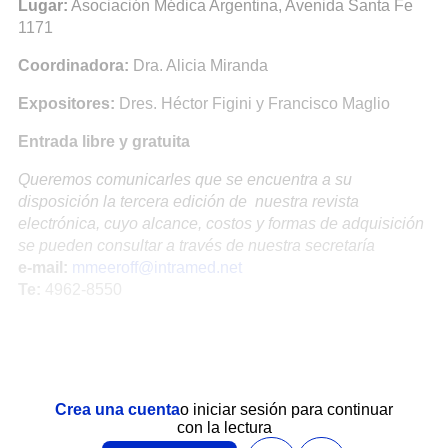
Lugar:
Asociación Médica Argentina, Avenida Santa Fe
1171
Coordinadora:
Dra. Alicia Miranda
Expositores:
Dres. Héctor Figini y Francisco Maglio
Entrada libre y gratuita
Queremos comunicarles que se encuentra a su
disposición la tercera edición de nuestra revista
electrónica, cuyo alcance, costos y formas de adquisición
se pueden consultar a través de nuestra secretaría
e-mail:
mmeeroff@intramed.net
Te:
4962-8550
Crea una cuenta
o iniciar sesión para continuar
con la lectura