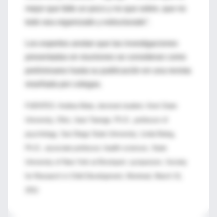
mejor que falte un poco y no que sobre, que no
todo sea organizado y estructurado".
Los expertos anotan que las investigaciones
presentadas en reuniones se consideran como
preliminares hasta su publicación en una revista
reseñada por colegas.
FUENTES: Andrea Mata, doctoral student, Kent State
University, Ohio; Jean Twenge, Ph.D., professor of
psychology, San Diego State University; Linda Balog,
Ph.D., associate professor, health sciences, State
University of New York at Brockport; symposium, Society
for Research in Child Development, Montreal, March 31,
2011