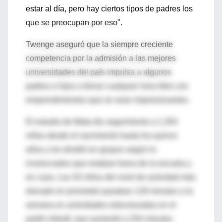
estar al día, pero hay ciertos tipos de padres los
que se preocupan por eso".
Twenge aseguró que la siempre creciente
competencia por la admisión a las mejores
universidades del país impulsa a algunos
padres e hijos a llenar cualquier hora libre con
emprendimientos que se vean impresionantes.
El estudio de Mata dio seguimiento a 1,354
niños desde el nacimiento hasta los quince
años y los dividió en grupos según lo
involucrados que estaban fuera de la escuela y
en casa. Los 43 niños del nivel de actividad más
elevado en promedio pasaban 129 minutos a la
semana en actividades estructuradas en el
jardín infantil, que aumentó a 254 minutos