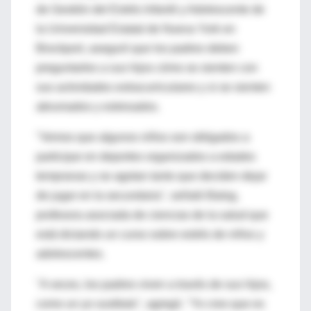
de Gestión del Estrés Infantil y Adolescente de
la Universidad Estatal de Nueva York en
Brockport, aseguró que los padres deben
preguntarles a sus hijos cómo se sienten con
sus actividades extracurriculares y si se sienten
abrumados y estresados.
"Vemos que algunos niños son obligados a
participar en deportes organizados a edades
tempranas y se agotan tanto que deciden dejar
de jugar en la secundaria", señaló Balog,
profesora asociada de ciencias de la salud que
está dictando un curso sobre estrés de niños y
adolescentes.
"A veces, los padres viven a través de sus hijos,
como un yo sustituto", agregó. "Yo creo que es