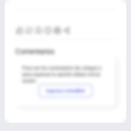
Comentarios
Para ver los comentarios de colegas o
para expresar tu opinión debes iniciar
sesión
Ingresar a IntraMed