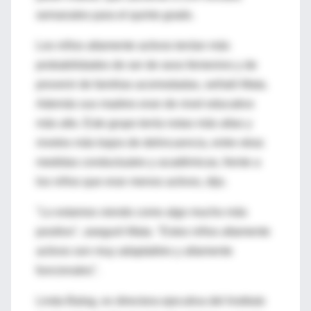
semanales para el quinto grado.
Los niños altamente activos tenían más
probabilidades de ser de sexo femenino y de
provenir de familias acomodadas, señaló Mata.
Además sus madres eran de nivel educativo
más alto. Este grupo tenía notas más altas y
niveles más bajos de delincuencia, entre otras
medidas conductuales y académicas, frente a
los niños que eran menos activos, dijo.
"Lo estamos viendo como algo mucho más
positivo", aseguró Mata. "Estos niños altamente
activos son muy adaptables y altamente
funcionales".
Linda Balog, ex directora ejecutiva del Instituto