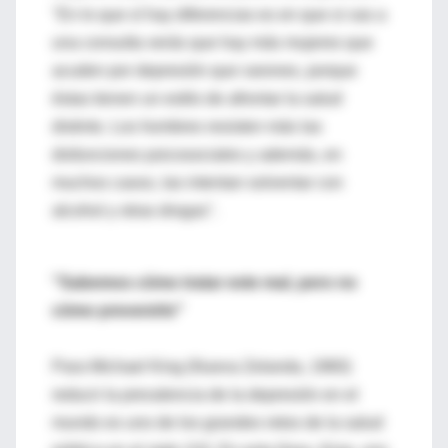
"En lo que sí hay diferencias es en que si vas a
una consulta verás que hay más mujeres que
acuden por depresión que varones, porque
éstas tienen un estilo de afrontar la salud
distinto. Los hombres resisten más las
disfunciones psicosociales y además, en
muchos casos, las intentan solventar con
alcohol y otras drogas".
"Sabemos cómo tratar este mal, pero no
cómo prevenirlo"
Para Michael King (Nueva Zelanda, 1960)
reducir la prevalencia de la depresión en el
mundo es uno de los grandes retos de la salud