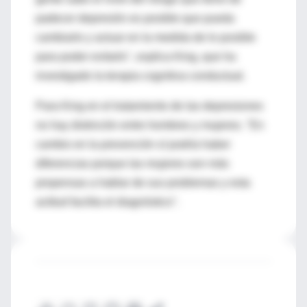
padecer depresión es posible que pueda
cambiarlo y actuar en la medida de lo posible
para poder evitarlo", explica King, que ha
investigado la terapia cognitiva conductual.
Para King en el tratamiento de las depresiones
no hay distinción entre hombres y mujeres. "En
cambio en la prevención sí podría haber
diferencias porque las mujeres son más
propensas a hablar de sus problemas y esta
actitud facilita el diagnóstico".