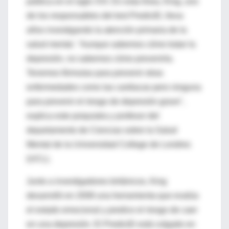
pública en el siglo XXI. En esta línea, King, uno
de los responsables del test PredictD, lleva
años investigando la atención primaria de la
salud mental. "Aunque sabemos cómo tratar la
depresión, no sabemos cómo prevenirla.
Tenemos fórmulas para prevenir otras
enfermedades como las cardiacas pero ninguna
para prevenir el riesgo de depresión grave",
explica este psiquiatra y profesor del
departamento de Ciencias sobre la Salud
Mental de la Universidad College de Londres
(UCL).
Junto a investigadores británicos, King
desarrolló en 2008 una herramienta que evalúa
el estado emocional y predice el riesgo de caer
en una depresión. El PredictD está colgado en