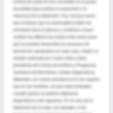
centros de salud se han convertido en el punto
de partida para analizar la expansión y la
influencia de la depresión. Hay muchas voces
que reclaman que la salud pública debe ser
orientada hacia el género y contribuir a hacer
visibles las diferencias reales entre sexos para
que se puedan desarrollar los procesos de
prevención apropiados en cada caso. Según un
estudio realizado por Carme Valls-Llobet,
presidenta del Centro de Análisis y Programas
Sanitarios de Barcelona, existen diagnósticos
diferentes con mayor prevalencia en las mujeres
que en los hombres, sin que sean probados,
cuando quizás se podrían obtenerse
diagnósticos más rigurosos. En el caso de la
depresión de la mujer, por ejemplo, si las