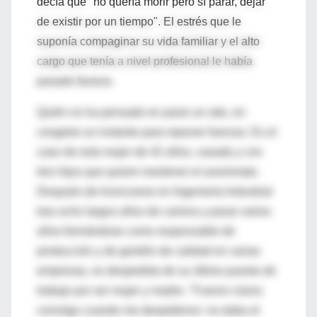
decía que "no quería morir pero sí parar, dejar
de existir por un tiempo". El estrés que le
suponía compaginar su vida familiar y el alto
cargo que tenía a nivel profesional le había
pasado factura.
Quién no ha pensado en parar un rato, en
congelar un instante para reponer fuerzas. Es el
caso de esta mujer de 42 años, casada y con
tres hijos que quiere mantener el anonimato.
Después de licenciarse en Ingeniería Industrial
tras ocho largos años de carrera y pasar varios
años formándose como responsable de
producción y de gestión de calidad en varias
empresas, es despedida de su último puesto de
trabajo por ser mujer y madre. "Fueron claros
conmigo cuando me despidieron: no daba el