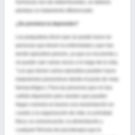
hormonas son tan determinantes, se debería
plantear un tratamiento diferenciado.
¿Se previene la depresión?
Los psiquiatras dicen que se puede hacer en
personas que tienen la enfermedad y que han
tenido episodios previos, ya que es recurrente y
se puede caer varias veces a lo largo de la vida.
"Los que tienen varios episodios pueden hacer
tratamientos preventivos desde el punto de vista
farmacológico. Para las personas que no han
sufrido depresión pero sienten que pueden
llegar a tenerla es bueno una reorientación en
cuanto a la organización de vida, la actividad
física, la comunicación, la alimentación y
cualquier fórmula de psicoterapia que le