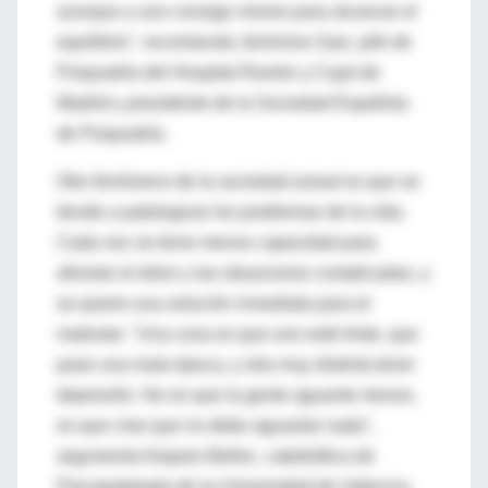
acerque a uno consigo mismo para alcanzar el
equilibrio", recomienda Jerónimo Saiz, jefe de
Psiquiatría del Hospital Ramón y Cajal de
Madrid y presidente de la Sociedad Española
de Psiquiatría.
Otro fenómeno de la sociedad actual es que se
tiende a patologizar los problemas de la vida.
Cada vez se tiene menos capacidad para
afrontar el dolor y las situaciones complicadas, y
se quiere una solución inmediata para el
malestar. "Una cosa es que uno esté triste, que
pase una mala época, y otra muy distinta tener
depresión. No es que la gente aguante menos,
es que cree que no debe aguantar nada",
argumenta Amparo Belloc, catedrática de
Psicopatología de la Universidad de Valencia.