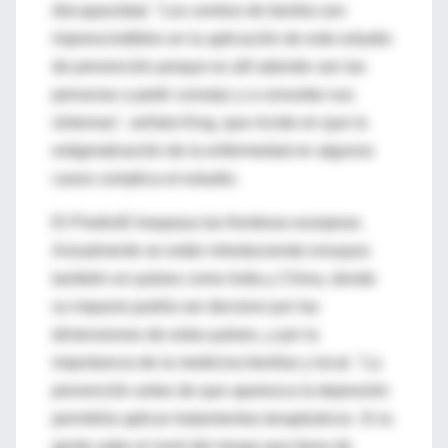
discapacidad. "Los centros de familia son
imprescindibles en la aplicación de este estudio
de prevención porque es allí adonde van las
personas a pedir consejo y a consultar sus
síntomas", señala King, que incide en que la
estigmatización de la enfermedad en algunos
casos complica el estudio.
El PredictD traspasa las fronteras europeas.
Actualmente se están introduciendo ensayos
también en países como India y China, donde
su impacto podría ser decisivo por las
dimensiones de estos países, y por la
importancia de la medicina familiar y local. "La
prevención antes de que aparezca la depresión
permitiría aplicar tratamientos terapéuticos. Si la
gente sabe el nivel del riesgo que tiene de