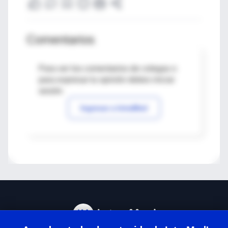
Comentarios
Para ver los comentarios de colegas o
para expresar tu opinión debes iniciar
sesión
Ingresar a IntraMed