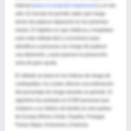
Internet (
www.ucl.ac/predict-depression
) y en tan
sólo 10 minutos te permite saber qué riesgo
tienes de padecer depresión en los próximos
meses. El objetivo es que médicos y hospitales
usen este método fácil y económico para
identificar a personas con riesgo de padecer
una depresión, y para quienes la prevención
sería de gran ayuda.
El método se basó en los índices de riesgo de
cardiopatías, los cuales ofrecen una estimación
del porcentaje de riesgo durante un periodo. El
algoritmo fue probado en 6.000 personas que
visitaron a su médico de familia en seis países
de Europa (Reino Unido, España, Portugal,
Países Bajos, Eslovenia y Estonia).