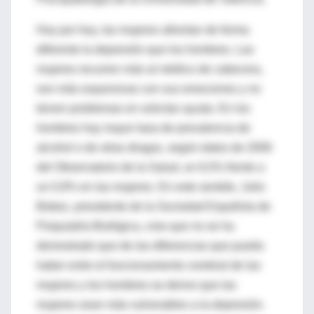
Hoy por hoy, las mujeres afrontan de forma
diferente la depresión que los hombres. Las
mujeres recurren más al médico de cabecera,
son más expansivas con sus emociones y no
tienen problemas en solicitar ayuda. En los
hombres hay mayor tasa de prevalencia de
alcohol o de otras drogas, según datos de 2006
del Observatorio de la Salud, un 6,5% frente a
un 0,9% en las mujeres. En este sentido, Julio
Bobez, presidente de la Sociedad Española de
Psiquiatría Biológica, cree que no se ha
demostrado que de las diferencias que pueda
haber entre el funcionamiento cerebral de las
mujeres y los hombres se derive que las
mujeres sean más vulnerables a la depresión.