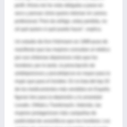
perfil. Ahora me he visto obligada a parar en
seco y pensar cómo quiero retomar mi carrera
profesional. Pero da vértigo, estoy perdida, no
sé qué quiero ni qué puedo hacer", explica.
Un estudio de Ann Hohmann en 1989 puso de
manifiesto que las mujeres consultan al médico
por sus síntomas depresivos más que los
hombres; por lo tanto, la prescripción de
antidepresivos y psicotrópicos es mayor para la
mujer que para el hombre. En la lista del top 20
de los medicamentos más vendidos en España
figuran tres para la depresión y la ansiedad:
Lexatin, Orfidal y Trankimazín. Además, las
mujeres protagonizan más campañas de
publicidad de ansiolíticos que los hombres. Los