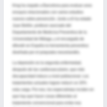
King ha viajado a Barcelona para evaluar unos
ensayos relacionados con varios estudios
nuevos sobre prevención. Junto a él ha estado
Juan Bellón, profesor asociado del
Departamento de Medicina Preventiva de la
Universidad de Málaga, y el encargado de
difundir en España la herramienta preventiva
diseñada por el psiquiatra neozelandés.
La depresión es la segunda enfermedad,
después de las cardiovasculares, que más
discapacidad induce a nivel poblacional. Los
tratamientos actuales logran reducir un 20%
esta carga. Por eso, los especialistas inciden en
que hay que hacer cosas diferentes al
tratamiento convencional para evitar esa