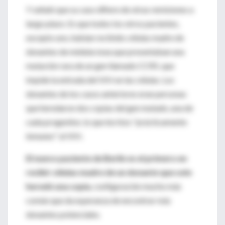
Y señaló que su caso difiere de otras remisiones a
largo plazo. Es que todos los otros pacientes,
excepto uno, habían recibido células madre de
donantes de médula ósea que presentaban una
mutación rara de un gen llamado CCR5, que
impide la entrada del VIH en las células. Los
donantes de los casos anteriores eran personas
que heredaron dos copias del gen mutado, una de
cada progenitor, lo que les hizo "prácticamente
inmunes" al VIH.
El nuevo paciente de Berlín es el primero en
recibir células madre de un donante que solo
heredó una copia
, configuración mucho más
común que da esperanza de encontrar más
donantes potenciales.