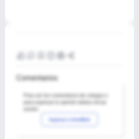
Comentarios
Para ver los comentarios de colegas o
para expresar tu opinión debes iniciar
sesión
Ingresar a IntraMed