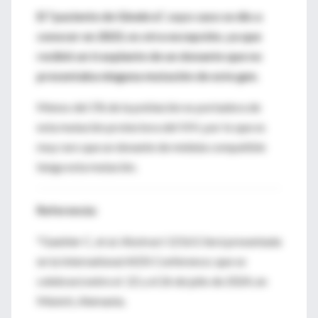
El "paciente de Ginebra", cuyo caso se dio a
conocer en 2023, es otra excepción, ya que
recibió un trasplante de un donante que no
presentaba ninguna mutación de este gen.
Menos del 1% de la población es portadora de
esta mutación protectora del VIH, por lo que es
muy raro que un donante de médula compatible
tenga esta mutación.
Referencia:
*Gaebler C, et al. Abstract 12163. Será presentada
en la International AIDS Conference; que se
celebrará entre el 22 y el 26 de julio de 2024, en
Múnich, Alemania.