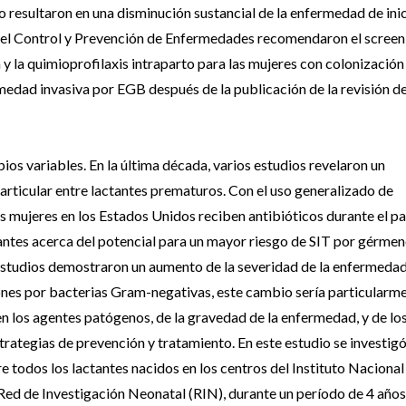
o resultaron en una disminución sustancial de la enfermedad de ini
 el Control y Prevención de Enfermedades recomendaron el screen
 y la quimioprofilaxis intraparto para las mujeres con colonización
medad invasiva por EGB después de la publicación de la revisión d
os variables. En la última década, varios estudios revelaron un
particular entre lactantes prematuros. Con el uso generalizado de
 mujeres en los Estados Unidos reciben antibióticos durante el p
antes acerca del potencial para un mayor riesgo de SIT por gérme
 estudios demostraron un aumento de la severidad de la enfermedad
iones por bacterias Gram-negativas, este cambio sería particularm
n los agentes patógenos, de la gravedad de la enfermedad, y de lo
rategias de prevención y tratamiento. En este estudio se investigó
e todos los lactantes nacidos en los centros del Instituto Nacional
Red de Investigación Neonatal (RIN), durante un período de 4 años