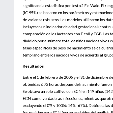
significancia estadística por test x2 F o Wald. El rie
(IC 95%) se basaron en los parámetros y estimacion
de varianza robustos. Los modelos utilizaron los dato
incluyeron un indicador de edad gestacional (continu
comparación de los lactantes con E coli y EGB. Las t
dividido por el número total de niños nacidos vivos c
tasas específicas de peso de nacimiento se calcularon
temprano entre los nacidos vivos de acuerdo al grup
Resultados
Entre el 1 de febrero de 2006 y el 31 de diciembre d
obtenidas ≤ 72 horas después del nacimiento fueron i
Se obtuvo un solo cultivo con ECN en 149 niños (142 
ECN como verdaderas infecciones, mientras que otro
excluyendo el 0% y 100%: 14% -67%). Debido a las dif
fue positivo para ECN fueron excluidos del análisis. 