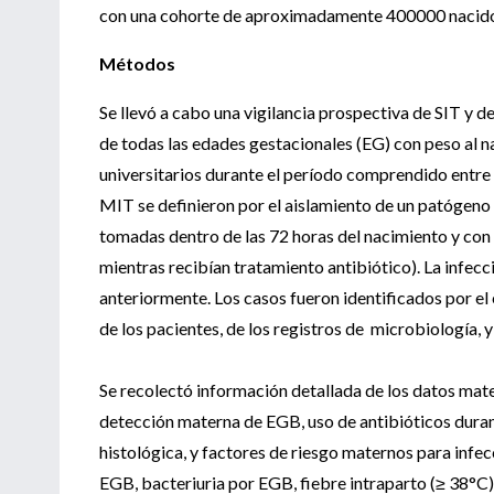
con una cohorte de aproximadamente 400000 nacido
Métodos
Se llevó a cabo una vigilancia prospectiva de SIT y d
de todas las edades gestacionales (EG) con peso al n
universitarios durante el período comprendido entre e
MIT se definieron por el aislamiento de un patógeno 
tomadas dentro de las 72 horas del nacimiento y con t
mientras recibían tratamiento antibiótico). La infecc
anteriormente. Los casos fueron identificados por el e
de los pacientes, de los registros de microbiología, y
Se recolectó información detallada de los datos mate
detección materna de EGB, uso de antibióticos durant
histológica, y factores de riesgo maternos para infe
EGB, bacteriuria por EGB, fiebre intraparto (≥ 38°C)