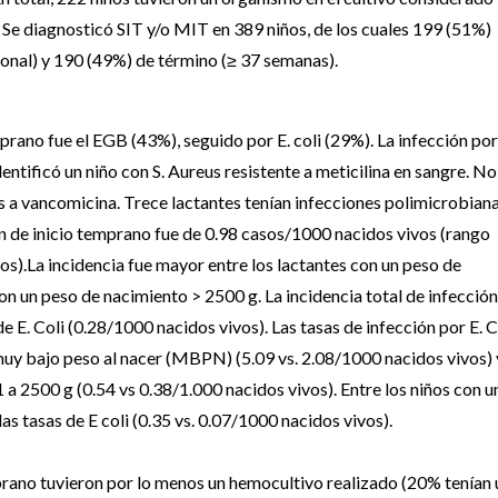
. Se diagnosticó SIT y/o MIT en 389 niños, de los cuales 199 (51%)
onal) y 190 (49%) de término (≥ 37 semanas).
prano fue el EGB (43%), seguido por E. coli (29%). La infección por
ntificó un niño con S. Aureus resistente a meticilina en sangre. No
s a vancomicina. Trece lactantes tenían infecciones polimicrobian
ión de inicio temprano fue de 0.98 casos/1000 nacidos vivos (rango
os).La incidencia fue mayor entre los lactantes con un peso de
n un peso de nacimiento > 2500 g. La incidencia total de infección
e E. Coli (0.28/1000 nacidos vivos). Las tasas de infección por E. C
muy bajo peso al nacer (MBPN) (5.09 vs. 2.08/1000 nacidos vivos) 
a 2500 g (0.54 vs 0.38/1.000 nacidos vivos). Entre los niños con u
s tasas de E coli (0.35 vs. 0.07/1000 nacidos vivos).
prano tuvieron por lo menos un hemocultivo realizado (20% tenían 