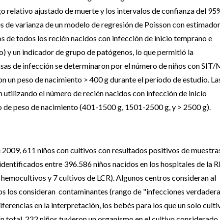
sgo relativo ajustado de muerte y los intervalos de confianza del 95
es de varianza de un modelo de regresión de Poisson con estimado
s de todos los recién nacidos con infección de inicio temprano e
o) y un indicador de grupo de patógenos, lo que permitió la
asas de infección se determinaron por el número de niños con SIT/
on un peso de nacimiento > 400 g durante el período de estudio. La
 utilizando el número de recién nacidos con infección de inicio
o de peso de nacimiento (401-1500 g, 1501-2500 g, y > 2500 g).
e 2009, 611 niños con cultivos con resultados positivos de muestra
dentificados entre 396.586 niños nacidos en los hospitales de la R
hemocultivos y 7 cultivos de LCR). Algunos centros consideran al
s los consideran contaminantes (rango de "infecciones verdader
erencias en la interpretación, los bebés para los que un solo culti
En total, 222 niños tuvieron un organismo en el cultivo considerado