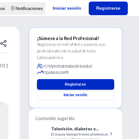
Iniciar sesión
Registrarse
tos
Notificaciones
¡Súmese a la Red Profesional!
Regístrese en IntraMed y conecte con
profesionales de la salud de toda
Latinoamérica.
2011
+1.1 M profesionales de la salud
Impulse su perfil
Registrarse
Iniciar sesión
Contenido sugerido
Televisión, diabetes y
El mayor tiempo frente al televisor
enfermedad cardiovascular