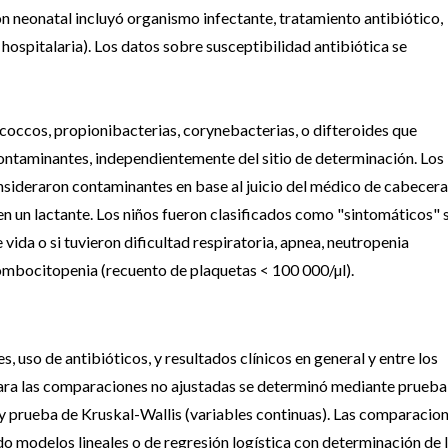
n neonatal incluyó organismo infectante, tratamiento antibiótico,
hospitalaria). Los datos sobre susceptibilidad antibiótica se
occos, propionibacterias, corynebacterias, o difteroides que
contaminantes, independientemente del sitio de determinación. Los
nsideraron contaminantes en base al juicio del médico de cabecera
 en un lactante. Los niños fueron clasificados como "sintomáticos" s
vida o si tuvieron dificultad respiratoria, apnea, neutropenia
ombocitopenia (recuento de plaquetas < 100 000/µl).
s, uso de antibióticos, y resultados clínicos en general y entre los
a para las comparaciones no ajustadas se determinó mediante prueba
) y prueba de Kruskal-Wallis (variables continuas). Las comparacio
do modelos lineales o de regresión logística con determinación de 