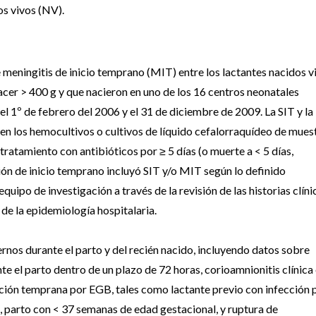
s vivos (NV).
e meningitis de inicio temprano (MIT) entre los lactantes nacidos v
acer > 400 g y que nacieron en uno de los 16 centros neonatales
l 1º de febrero del 2006 y el 31 de diciembre de 2009. La SIT y la
en los hemocultivos o cultivos de líquido cefalorraquídeo de mues
ratamiento con antibióticos por ≥ 5 días (o muerte a < 5 días,
ión de inicio temprano incluyó SIT y/o MIT según lo definido
quipo de investigación a través de la revisión de las historias clíni
 de la epidemiología hospitalaria.
rnos durante el parto y del recién nacido, incluyendo datos sobre
e el parto dentro de un plazo de 72 horas, corioamnionitis clínica
cción temprana por EGB, tales como lactante previo con infección 
, parto con < 37 semanas de edad gestacional, y ruptura de