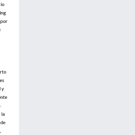
cio
ing
 por
e
arto
nes
 y
ente
s
 la
 de
,