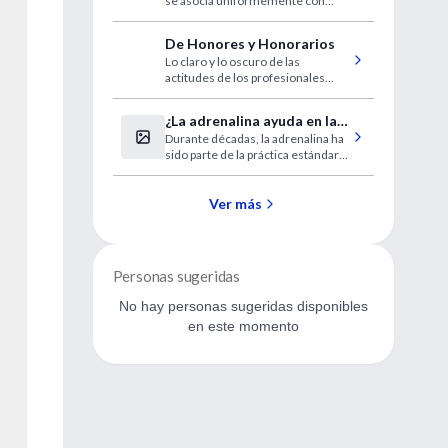
se asocia uniformemente con
mayor riesgo de diabetes tipo 2,
enfermedad cardiovascular
De Honores y Honorarios
mortal o no mortal y mortalidad
Lo claro y lo oscuro de las
por todas las causas.
actitudes de los profesionales
ante el honorario que retribuye
sus servicios.
¿La adrenalina ayuda en la
Durante décadas, la adrenalina ha
supervivencia al paro
sido parte de la práctica estándar
cardíaco?
para intentar resucitar a los
pacientes que sufren un paro
cardíaco.
Ver más
Personas sugeridas
No hay personas sugeridas disponibles
en este momento