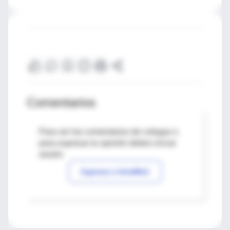
Comentarios
Para ver los comentarios de colegas o
para expresar tu opinión debes iniciar
sesión
Ingresar a IntraMed