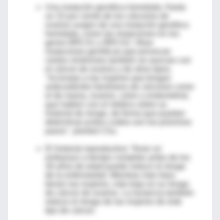
Una mutación genética heredada: Hasta
un 10 por ciento de los cánceres de
ovarios surgen de una mutación genética
heredada, como las mutaciones en los
genes BRCA1 y BRCA2. Otras
mutaciones genéticas que provocan
ciertos síndromes también se asocian con
el cáncer de ovarios y de otros tipos.
"Aconsejo a las mujeres que tengan
antecedentes familiares de cánceres como
el de mama, ovarios, colon y endometrial,
que hablen con el médico sobre su
historial de riesgo, de forma que puedan
determinar juntos cuáles son los próximos
pasos", planteó Chu.
El historial reproductivo: Tener un
embarazo a tiempo completo antes de los
26 años de edad puede reducir el riesgo
de la enfermedad. Mientras más hijos
tienen las mujeres, más bajo es su riesgo
de cáncer de ovarios. La lactancia también
reduce el riesgo de las mujeres de este
tipo de cáncer.