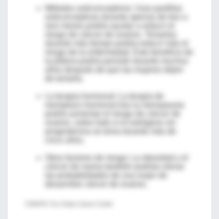
Métodos anticonceptivos: Usar pastillas
anticonceptivas durante apenas de tres a
seis meses podría ayudar a reducir el
riesgo de cáncer de ovarios. Tomarlas
durante más tiempo podría reducir más el
riesgo de la enfermedad. Este beneficio de
la píldora podría persistir durante muchos
años después de que las mujeres dejen
de tomarla.
La terapia hormonal: La terapia de
reemplazo hormonal tras la menopausia
podría aumentar el riesgo de cáncer de
ovarios, sobre todo si el estrógeno sin
progesterona se toma durante más de
cinco años.
Otros factores de riesgo: La obesidad y el
cáncer de mama también podrían elevar
las probabilidades de una mujer de
desarrollar cáncer de ovarios.
FUENTE: Fox Chase Cancer Center