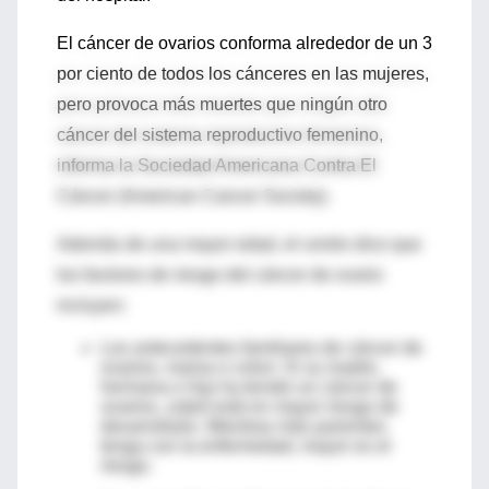
El cáncer de ovarios conforma alrededor de un 3
por ciento de todos los cánceres en las mujeres,
pero provoca más muertes que ningún otro
cáncer del sistema reproductivo femenino,
informa la Sociedad Americana Contra El
Cáncer (American Cancer Society).
Además de una mayor edad, el centro dice que
los factores de riesgo del cáncer de ovario
incluyen:
Los antecedentes familiares de cáncer de
ovarios, mama o colon: Si su madre,
hermana o hija ha tenido un cáncer de
ovarios, usted está en mayor riesgo de
desarrollarlo. Mientras más parientes
tenga con la enfermedad, mayor es el
riesgo.