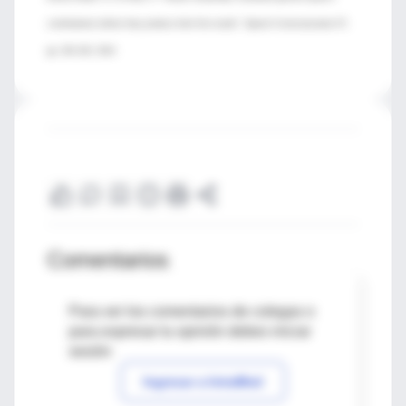
combinations before they produce their first words”. Speech Communication 57,
pp. 301-316. 2014
Comentarios
Para ver los comentarios de colegas o
para expresar tu opinión debes iniciar
sesión
Ingresar a IntraMed