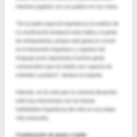
mientras jugaban con sus padres en sus casas
“Se ha dado especial importancia al análisis de
la coordinación temporal entre habla y el gesto
de señalamiento, porque este gesto es crucial
en el desarrollo lingüístico y cognitivo del
lenguaje pues representa el primer gesto
comunicativo que los bebés son capaces de
entender y producir”, destaca la experta.
Además, se ha visto que su correcto desarrollo
está muy relacionado con las futuras
habilidades lingüísticas del niño en una etapa
más avanzada.
Combinación de gesto y habla