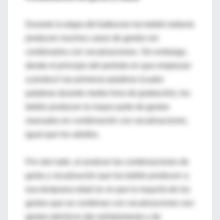
Durante la etapa del balbuceo los bebés todavía
producen muchos casos de gestos sin
combinarlos con vocalizaciones. Sin embargo,
desde el principio del período en que empiezan
a producir las primeras palabras (cuatro
palabras durante media hora de grabación), los
bebés producen la mayor parte de gestos
manuales en combinación con vocalizaciones,
igual que los adultos.
Por otro lado, al analizar las combinaciones de
gesto y vocalización que los bebés producen a
esa temprana edad se ve que la mayoría de los
gestos que se combinan con vocalizaciones son
gestos deícticos (de señalamiento y de