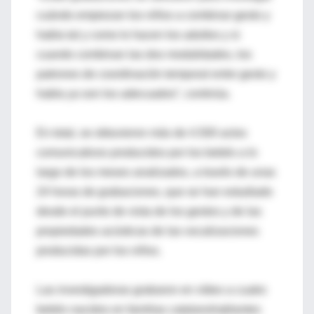
cuándo empiezan los niños a combinar gesto y
habla tal y como lo hacen los adultos y si
cuando combinan las dos modalidades, los
patrones de coordinación temporal entre gesto y
habla ya son los adecuados”, continúa.
En total, se obtuvieron más de 4.500 actos
comunicativos producidos por los bebés a lo
largo de los meses analizados, a través de unas
24 horas de grabaciones, que se han estudiado
desde el punto de vista de los gestos y de las
propiedades acústicas de las vocalizaciones
producidas por los niños.
Las investigadoras grabaron en vídeo a cuatro
bebés nacidos en familias catalanohablantes