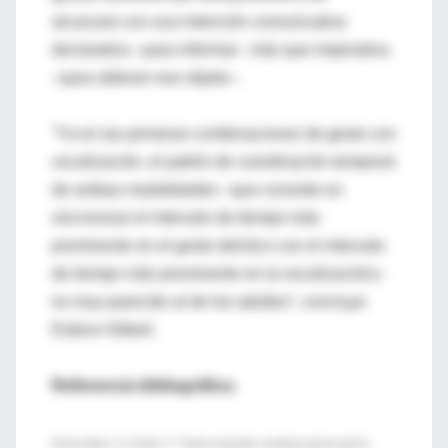
alcanzar) con una intención comunicativa
declarativa –para informar– más que imperativa
–para obtener ese objeto–.
“Ya en las primeras combinaciones de gesto con
vocalización, el patrón de coordinación temporal
de ambas modalidades –que consiste en
sincronizar el intervalo de tiempo más
prominente en el gesto deíctico con el intervalo
de tiempo más prominente en la vocalización)–
es muy parecido al de los adultos”, concluye
Esteve Gilbert.
Referencia bibliográfica:
Esteve-Gibert, N. & Prieto, P. “Infants temporally coordinate gesture-speech