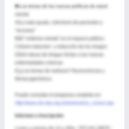
III-
Los temas de las nuevas políticas de salud
mental
A)La auto-ayuda, colectivos de pacientes y
“recovery”
B)El “enfermo mental” en el espacio público
C)Harm reduction y reducción de los riesgos
D)Del abuso de drogas ilícitas a las nuevas
enfermedades crónicas
E)¿Los temas de mañana? Neurociencias y
fármacogenómica
Puede consultar el programa completo en:
http://www.cfa-uba.org.ar/seminarios_cursos.asp
Informes e Inscripción
Lunes a viernes de 14 a 18hs, FECHA LIMITE :