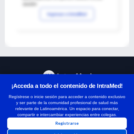
sesión
Ingresar a IntraMed
¡Acceda a todo el contenido de IntraMed!
Centro de Ayuda
Regístrese o inicie sesión para acceder a contenido exclusivo
y ser parte de la comunidad profesional de salud más
relevante de Latinoamérica. Un espacio para conectar,
Términos y condiciones
compartir e intercambiar experiencias entre colegas.
| Políticas de privacidad
Registrarse
| Todos los derechos reservados | Copyright 1997-2026