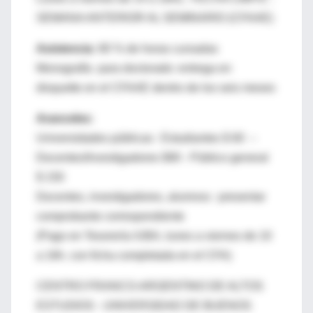
SEMANA ANTERIOR AL SEMINARIO (CFAAE)
Asistencia:
80 % de horas cursadas
Monografía para doctorado: entrega en
disquette en el CFAAE dentro de los seis meses
Aranceles:
Universidades públicas : Estudiantes $ 60 –
Docentes/Investigadores $90 - Público general
$ 150
Docentes, investigadores, alumnos : presentar
comprobante correspondiente
(Pago en Tesorería /UBA, lunes a viernes de 10
a 16h. con ficha completada en el CFA)
CENTRO FRANCO-ARGENTINO DE ALTOS
ESTUDIOS - UNIVERSIDAD DE BUENOS