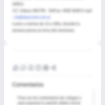
AIRES
J.E. Uriburu 950 PB - Tel/Fax: 4508 3638 E-mail
:
cfa@abaconet.com.ar
Lunes a viernes de 14 a 18hs, durante la
semana previa al inicio del seminario.
Comentarios
Para ver los comentarios de colegas o
para expresar tu opinión debes iniciar