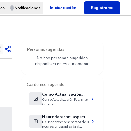
Iniciar sesión
Registrarse
tos
Notificaciones
Personas sugeridas
No hay personas sugeridas
disponibles en este momento
Contenido sugerido
Curso Actualización
Curso Actualización Paciente
Paciente Crítico
Crítico
Neuroderecho: aspectos
Neuroderecho: aspectos de la
de la neurociencia
neurociencia aplicada al
aplicada al ámbito