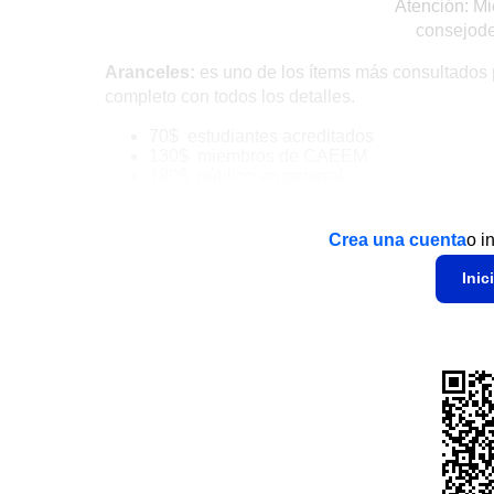
Atención: Mi
consejod
Aranceles:
es uno de los ítems más consultados po
completo con todos los detalles.
70$ estudiantes acreditados
130$ miembros de CAEEM
180$ público en general
Crea una cuenta
o i
Inic