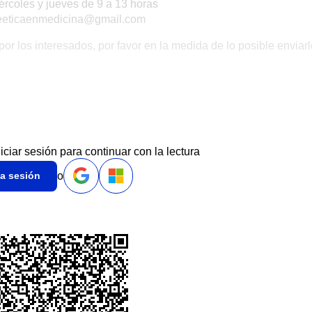
ércoles y jueves de 9 a 13 horas
eeticaenmedicina@gmail.com
r los interesados, por favor en la medida de lo posible enviarl
niciar sesión para continuar con la lectura
o
ia sesión