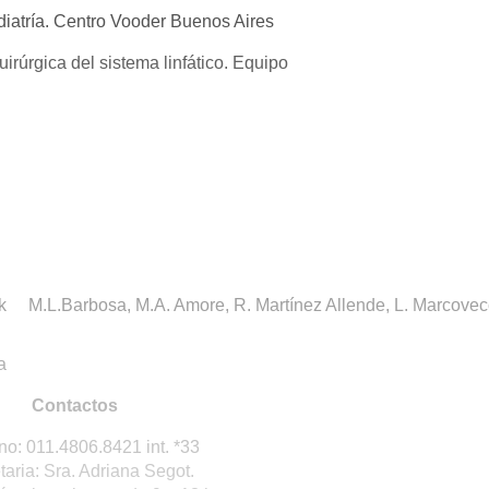
diatría. Centro Vooder Buenos Aires
irúrgica del sistema linfático. Equipo
usiones y cierre
ck M.L.Barbosa, M.A. Amore, R. Martínez Allende, L. Marcovec
a
Contactos
no: 011.4806.8421 int. *33
taria: Sra. Adriana Segot.