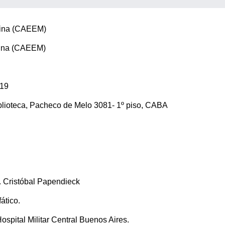
cina (CAEEM)
cina (CAEEM)
019
lioteca, Pacheco de Melo 3081- 1º piso, CABA
r. Cristóbal Papendieck
infático.
 Hospital Militar Central Buenos Aires.