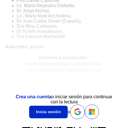
Prof Daniel Cardinali,
Lic María Alejandra Delfante,
Dr Jorge Alonso,
Lic. María Noel Anchorena,
Dr Juan Carlos Durán (España),
Dra Mirta Calissano,
Dr Rubén Kowalyszyn,
Dra Fabiana Marmisolle
Aranceles
: gratuito
Informes e inscripción
oncologiaintegrativapnie@gmail.com
sitio web asociado: http://aaoc.org.ar/
Crea una cuenta
o iniciar sesión para continuar
con la lectura
o
Inicia sesión