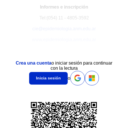
Informes e inscripción
Tel:(054) 11 - 4805-3592
cie@epidemiologia.anm.edu.ar
www.epidemiologia.anm.edu.ar
Crea una cuenta
o iniciar sesión para continuar
con la lectura
o
Inicia sesión