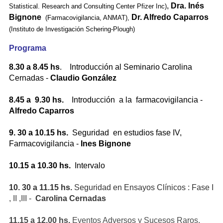
,
Dra. Inés
Statistical. Research and Consulting Center Pfizer Inc)
Bignone
Dr. Alfredo Caparros
(Farmacovigilancia, ANMAT),
(Instituto de Investigación Schering-Plough)
Programa
8.30 a 8.45 hs
. Introducción al Seminario Carolina
Cernadas -
Claudio González
8.45 a 9.30 hs.
Introducción a la farmacovigilancia -
Alfredo Caparros
9. 30 a 10.15 hs.
Seguridad en estudios fase IV,
Farmacovigilancia -
Ines Bignone
10.15 a 10.30 hs.
Intervalo
10. 30 a 11.15 hs.
Seguridad en Ensayos Clínicos : Fase I
, II ,III -
Carolina Cernadas
11.15 a 12.00 hs.
Eventos Adversos y Sucesos Raros,