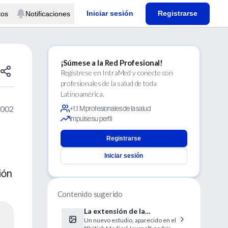
Iniciar sesión
Registrarse
tos
Notificaciones
¡Súmese a la Red Profesional!
Regístrese en IntraMed y conecte con
profesionales de la salud de toda
Latinoamérica.
2002
+1.1 M profesionales de la salud
Impulse su perfil
Registrarse
Iniciar sesión
ión
Contenido sugerido
La extensión de la
Un nuevo estudio, aparecido en el
realización de mamografías