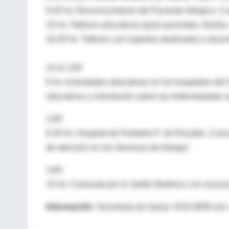
9.30 hs: Reconocimiento del Paciente Alérgico. Cu
15 hs: Talleres educativos (para pacientes, famili
18.30 hs: Talleres con expertos destinados a doce
10 al 12/9
9 hs: Actividades educativas en los hospitales del
educativos y orientación sobre las enfermedades a
13/9
8.30 hs: Hospital de Pediatría P. de Elizalde. Cur
de atención en los Servicios de Alergia"
14/9
15 hs: Caminata por el Jardín Botánico con recono
Información
: Secretaría de Salud, 4323-9000 (int