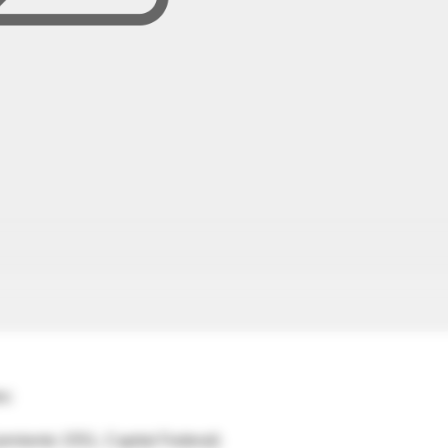
s:
armiento 1551, Capital Federal)