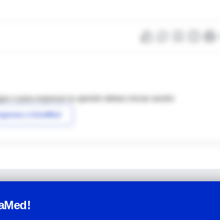
as o para expresar tu opinión debes iniciar sesión
ngresar a IntraMed
raMed!