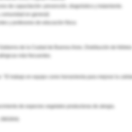
rso de capacitación: prevención, diagnóstico y tratamiento.
a, comunidad en general)
ntes y profesores de educación física
 Gobierno de la Ciudad de Buenos Aires. Distribución de folleto
lérgicas más frecuentes.
so: "El trabajo en equipo como herramienta para mejorar la calid
cimiento de especies vegetales productoras de alergia.
. 3903/04)