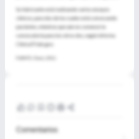
Su fabricante está realizando varios ensayos
clínicos, para dos de los cuales está convocando
pacientes, mientras que aún no comenzó la
convocatoria para los otros dos, según informa
ClinicalTrials.gov.
FUENTE: Chest, 2012.
Comentarios