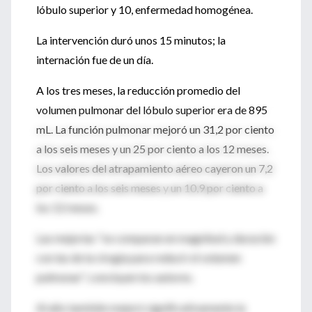
lóbulo superior y 10, enfermedad homogénea.
La intervención duró unos 15 minutos; la
internación fue de un día.
A los tres meses, la reducción promedio del
volumen pulmonar del lóbulo superior era de 895
mL. La función pulmonar mejoró un 31,2 por ciento
a los seis meses y un 25 por ciento a los 12 meses.
Los valores del atrapamiento aéreo cayeron un 7,2
por ciento a los seis meses y un 10,9 por ciento a
los 12 meses.
Las mejorías "se comparan en magnitud y duración
con las de la cirugía para reducir el volumen
pulmonar", concluyen los autores.
Al año también mejoró significativamente la