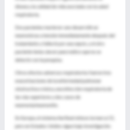
disnea y la calidad de vida asociada con la salud
respiratoria.
Dos pacientes murieron: uno desarrolló un
neumotórax a tensión inmediatamente después del
tratamiento y falleció por una sepsis, y el otro
paciente tenía cáncer pancreático que no se
detectó con la pesquisa.
Otros efectos adversos respiratorios fueron tres
exacerbaciones de la enfermedad pulmonar
obstructiva crónica, una infección respiratoria de
las vías superiores y dos casos de
neumonía/neumonitis.
En Europa, el sistema AeriSeal obtuvo la marca CE,
pero en Estados Unidos sigue bajo investigación.