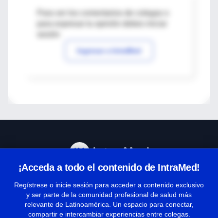
Para ver los comentarios de colegas o
para expresar tu opinión debes iniciar
sesión
Ingresar a IntraMed
¡Acceda a todo el contenido de IntraMed!
Centro de Ayuda
Regístrese o inicie sesión para acceder a contenido exclusivo
y ser parte de la comunidad profesional de salud más
relevante de Latinoamérica. Un espacio para conectar,
Términos y condiciones
compartir e intercambiar experiencias entre colegas.