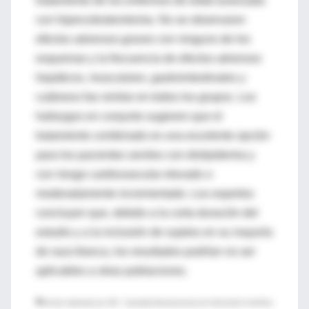
tratamiento de los enfermos de edad avanzada
con hipercolesterolemia. No se observaron
efectos adversos graves con ninguno de los
esquemas y la frecuencia de efectos adversos
hepáticos, musculares, gastrointestinales y
cutáneos fue similar en todos los grupos. Los
hallazgos en conjunto sugieren que el
tratamiento combinado es una excelente opción
para los pacientes seniles con dislipidemia y
con riesgo cardiovascular elevado o
moderadamente incrementado. Los expertos
concluyen que, debido a la corta duración del
estudio y a la inclusión de sujetos en su mayoría
de raza blanca, los resultados podrían no ser
aplicables a otras poblaciones.
♦
Artículo redactado por SIIC –Sociedad Iberoamericana de Información Científica