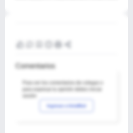
Comentarios
Para ver los comentarios de colegas o
para expresar tu opinión debes iniciar
sesión
Ingresar a IntraMed