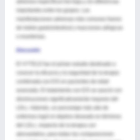
adversos específicos fue baja y sin diferencias
importantes entre los grupos. Las
manifestaciones adversas más comunes fueron
de índole gastrointestinal y reacciones alérgicas
o exantemas.
Discusión
El VYTELD fue el primer estudio destinado a
conocer la eficacia y la seguridad de la terapia
combinada con E/S en pacientes de edad
avanzada. El tratamiento con E/S se asoció con
disminuciones significativamente mayores del
LDLc. Además, un porcentaje más alto de
enfermos logró el objetivo deseado en términos
del LDLc, respecto de la terapia con
atorvastatina, para todas las comparaciones