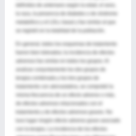
definidos de antemano según la edad, el sexo,
la raza, la presencia de diabetes o de síndrome
metabólico y el LDLc basal y fue similar al que
se registró en la totalidad de la población.
En general, todos los esquemas de tratamiento
fueron bien tolerados; la incidencia de efectos
adversos fue similar en todos los grupos. Al
analizar conjuntamente los dos grupos de
terapia combinada y los tres grupos de
tratamiento con atorvastatina, se comprobó la
misma frecuencia de un efecto adverso o más,
de efectos adversos relacionados con el
tratamiento y de efectos adversos graves. No
tuvo lugar ningún efecto adverso grave asociado
con la terapia. La incidencia de los efectos