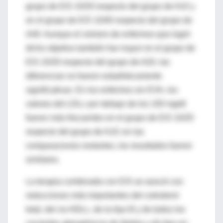
grupo de E/S 10/20 respecto del grupo de A10 y
en el grupo de E/S 10/40 respecto del grupo de
A40. Aunque el número de enfermos que logró
dicho objetivo también fue mayor en el grupo de
E/S 10/20 respecto del grupo de A20, las
diferencias no fueron estadísticamente
significativas. En los enfermos sin EVA, los
valores del LDLc por debajo de los 100 mg/dl
fueron más frecuentes en el grupo de E/S 10/20
respecto del grupo de A10; en las
comparaciones restantes, los resultados fueron
similares.
La terapia combinada con E/S se asoció con
reducciones más importantes del colesterol
total, del no-HDLc, de la Apo B y de todos los