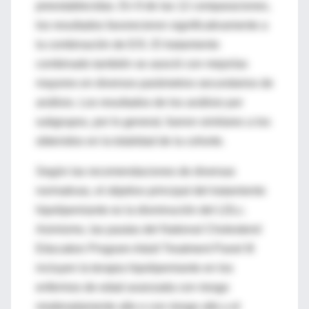
preestablecidas. En 9 de las 12 comparaciones,
los resultados favorecieron significativamente a
la combinación de E/S. El tratamiento
combinado también se asoció con mejorías
mayores en diversos parámetros secundarios de
análisis. Los resultados de los análisis por
subgrupos, por lo general, fueron similares a los
obtenidos en la totalidad de la cohorte.
Según las recomendaciones de diversas
normativas, el objetivo principal del tratamiento
hipolipemiante es la disminución del LDLc.
Asimismo, las pautas del National Cholesterol
Education Program-Adult Treatment Panel III
incluyen la terapia hipolipemiante en los
enfermos de edad avanzada con riesgo
moderadamente alto o con riesgo alto y el