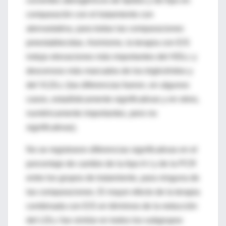
cocientes aterogénicos de lípidos y de Apo en
comparación con el tratamiento con
atorvastatina, para todas las comparaciones
preestablecidas. Asimismo, la terapia con E/S
indujo elevaciones más importantes del HDLc y
descensos más marcados de los triglicéridos y
del VLDLc (las diferencias fueron, en algunos
casos, estadísticamente significativas y en otros,
numéricamente importantes, pero no
significativas).
No se registraron diferencias significativas en el
porcentaje de cambio de la Apo A-I y de la PCR
entre los grupos de tratamiento, para ninguna de
las comparaciones. El mayor efecto de la terapia
combinada con E/S en términos de la reducción
del LDLc fue similar en todos los subgrupos