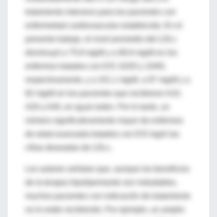
tratamiento intensivo para los pacientes con
enfermedad cardiovascular establecida. En el
presente trabajo, el nivel promedio del LDLc
disminuyó a 75.8 mg/dl y a 66.6 mg/dl en los
enfermos tratados con E/S 10/20 y 10/40,
respectivamente, y a 101.1 mg/dl, a 87 mg/dl y a
82 mg/dl en los pacientes que recibieron A10,
A20 y A40, en igual orden. Por lo tanto, un
número significativamente mayor de enfermos
de edad avanzada tratados con E/S logró las
cifras deseadas de LDLc.
Los autores señalan que, aunque los beneficios
de la terapia hipolipemiante son indudables,
muchos pacientes con indicación de tratamiento
no lo están recibiendo. Por ejemplo, un amplio