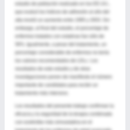
estudio de población realizado en los EE.UU.,
que evaluó los índices de adhesión al año del
alta reveló un aumento entre 1995 y 2003. Sin
embargo, al final del estudio, el porcentaje de
enfermos tratados con estatinas fue sólo de
56%. Igualmente, a pesar del tratamiento, un
porcentaje considerable de enfermos no tenía
los valores recomendados de LDLc. Los
resultados de este estudio y de otras
investigaciones ponen de manifiesto el número
importante de candidatos para recibir un
tratamiento más intensivo.
Los resultados del presente trabajo confirman la
eficacia y la seguridad de la terapia combinada
con ezetimibe más simvastatina en el