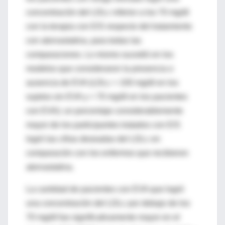
concentración del LDLc inferior a los 70 mg/dl
con la terapia con E/S respecto del tratamiento
con atorvastatina, para todas las
comparaciones. Lo mismo sucedió en los
modelos que consideraron la presencia o
ausencia de EVA (LDLc < 100 mg/dl en los
sujetos sin EVA y < 70 mg/dl en los pacientes
con EVA): un porcentaje considerablemente
mayor de los participantes tratados con E/S
logró las cifras deseadas del LDLc en
comparación con los enfermos que recibieron
atorvastatina.
La cantidad de pacientes con EVA que logró
una concentración del LDLc por debajo de los
70 mg/dl fue significativamente mayor en el