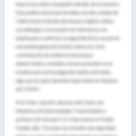
imprecisas dado el pequeño tamaño de la muestra.
Este análisis de la base de datos de alta calidad de
Clalit emula el diseño del ensayo original, utiliza
sus hallazgos como punto de referencia y los
amplía para confirmar la seguridad de la vacuna en
una amplia gama de eventos adversos. Esta
combinación de evidencia de ensayos
aleatorizados y estudios observacionales es un
modelo para la investigación médica eficiente,
algo que es especialmente importante en tiempos
de COVID".
Prof. Marc Lipsitch, director del Centro de
Dinámica de Enfermedades Transmisibles y
profesor de Harvard T.H. Chan School of Public
Health, dijo: “En todos los estudios de seguridad