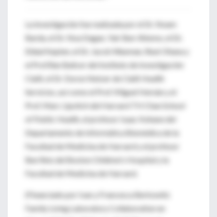
La investigación fue realizada por el Dr. Noam
Barda, el Dr. Noa Dagan, Yair Ben-Shlomo, el Dr.
Eldad Kepten, el Dr. Jacob Waxman, Reut Ohana y
el Prof.Ran Balicer del Instituto de Investigación
Clalit, el Dr. Doron Netzer de Clalit Health
Servicios, así como el Prof. Miguel Hernán y el
Prof. Marc Lipsitch del Harvard TH Chan School
of Public Health, el profesor Isaac Kohane del
Departamento de Informática Biomédica de la
Facultad de Medicina de Harvard y el profesor
Ben Reis del Boston Children's Hospital y la
Facultad de Medicina de Harvard.
(Financiado por Ivan y Francesca Berkowitz
Family Living Laboratory Collaboration en