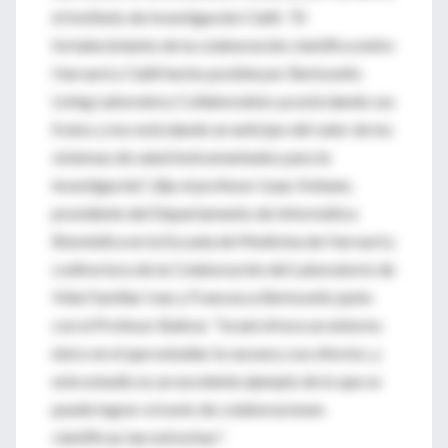
el Instituto de Investigación Clalit. “El
fortalecimiento de la colaboración científica entre
Harvard y Clalit hecho posible por Berkowitz
Living Laboratory Collaboration ya está dando sus
frutos y nos está dando un anticipo del valor de los
sistemas de salud instrumentados para la
investigación”, dijo el profesor Isaac Kohane,
presidente del Departamento de Informática
Biomédica en la Escuela de Medicina de Harvard y
codirectora de la Colaboración del Laboratorio de
Vida Familiar Ivan y Francesca Berkowitz junto
con el Profesor Balicer. "Israel ofrece un entorno
único en el que estudiar la vacuna y sus efectos, y
este estudio es un excelente ejemplo de lo que se
puede lograr a través de colaboraciones
científicas tan estrechas".