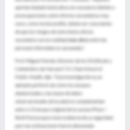
que han dudado hasta ahora en vacunarse debido a
preocupaciones sobre efectos secundarios muy
raros, como la miocarditis, deben ser conscientes
de que los riesgos de este mismo efecto
secundario son en realidad
más altos
entre las
personas infectadas no vacunadas".
Prof. Miguel Hernán, Director de la CAUSALab y
Catedrático de Harvard T.H. Chan School of
Public Health, dijo: “Esta investigación es un
ejemplo perfecto de cómo los ensayos
aleatorizados y las bases de datos
observacionales de la salud se complementan
entre sí. El ensayo original de la vacuna Pfizer /
BioNTech proporcionó evidencia de su seguridad,
pero las estimaciones fueron demasiado