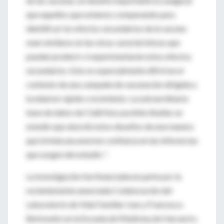
de las vacunas, un desafío importante es asegurar
que aquellos que estamos comparando para
identificar los efectos secundarios de la vacuna
sean similares en las otras características que
pueden predecir si experimentarán estos efectos
secundarios. Esto es especialmente difícil en el
contexto de una campaña de vacunación dirigida a
la edad en rápido crecimiento. La extraordinaria
base de datos de Clalit hizo posible diseñar un
estudio que abordó estos desafíos de una manera
que brinda una enorme confianza en las inferencias
que surgen del estudio ".
La investigación fue financiada en parte por la
recientemente anunciada Colaboración del
Laboratorio de Vida Familiar Ivan y Francesca
Berkowitz en la Escuela de Medicina de Harvard y