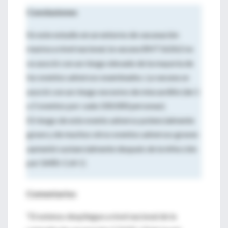
Conclusiones
En este estudio en un entorno de vacunación
masiva a nivel nacional, la vacuna BNT162b2 no
se asoció con un riesgo elevado de la mayoría de
los eventos adversos examinados. La vacuna se
asoció con un riesgo excesivo de miocarditis (de 1
a 5 eventos por cada 100.000 personas).
El riesgo de este evento adverso potencialmente
grave y de muchos otros eventos adversos graves
aumentó sustancialmente después de la infección
por SARS-CoV-2.
Comentarios
“El extenso despliegue a nivel nacional de la