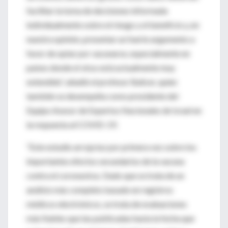
facilitar la toma de decisiones informada
individualmente sobre el riesgo y el beneficio y, en
nuestra opinión, presentar un fuerte argumento a
favor de optar por vacunarse, especialmente en
países donde el virus está actualmente muy
extendido”, añadió el profesor Balicer, quien
también se desempeña como presidente del
Equipo Asesor de Expertos Nacionales de Israel en
la respuesta al COVID-19.
“Este estudio arroja luz por primera vez sobre los
importantes efectos secundarios de la vacuna
contra el coronavirus. Dado que se trata de un
análisis más completo basado en registros
médicos electrónicos, se trata de evaluaciones
más fiables que las publicadas hasta la fecha que