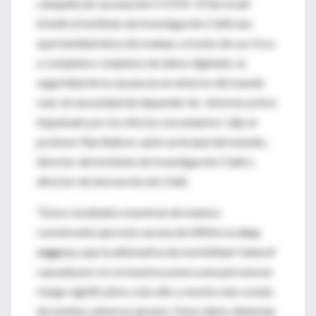
campaña de vacunación COVID-19 de Israel
brindó al Instituto de Investigación Clalit una
oportunidad única de evaluar, a través de sus ricos
y completos conjuntos de datos digitales, la
seguridad de la vacuna en un entorno del mundo
real, sin necesidad de depender de -informe activo
impulsado por los efectos secundarios”, dijo el
profesor Ran Balicer, autor principal del estudio,
director del Instituto de Investigación Clalit y
director de innovación de Clalit.
“Estos resultados muestran de manera
convincente que esta vacuna de ARNm es
muy
segura
y que la alternativa de morbilidad 'natural'
causada por el coronavirus pone a una persona en
riesgo significativo, más alto y mucho más común
de eventos adversos graves. Estos datos deberían