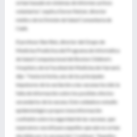
se han basado en sistemas de informes activos
voluntarios”, explica Doron Netzer, director
médico de la División de Salud Comunitaria de
Clalit.
El profesor Ben Reis, director del Grupo de
Medicina Predictiva del Programa de Informática
de Salud Computacional del Boston Children's
Hospital y de la Facultad de Medicina de Harvard,
dijo: “Hasta la fecha, uno de los principales
impulsores de la vacilación a las vacunas ha sido la
falta de información sobre los posibles efectos
secundarios de la vacuna. Este cuidadoso estudio
epidemiológico proporciona información
confiable sobre la seguridad de las vacunas, que
esperamos sea útil para aquellos que aún no se han
decidido por la vacunación”. Continuó: "Aquellos