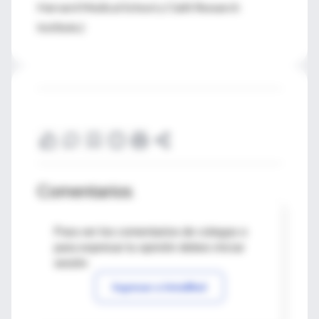
Harvard Medical School y Clalit Research
Institute.)
Comentarios
Para ver los comentarios de colegas o
para expresar tu opinión debes iniciar
sesión
Ingresar a IntraMed