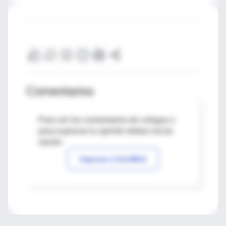
Comentarios
Para ver los comentarios de colegas o
para expresar tu opinión debes iniciar
sesión
Ingresar a IntraMed