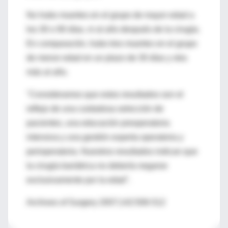
No hubo muertes en el grupo de mayor edad a
los 30 o 90 días, ni al año después de la cirugía.
En comparación, hubo tres muertes en el grupo
de menor edad en un plazo de 30 días y otra
más al año.
"Consideramos que estos resultados son el
reflejo de una cuidadosa selección de
pacientes, una educación preoperatoria
intensiva y una gestión experta operatoria y
perioperatoria. Nuestros resultados indican que
la cirugía bariátrica no debería negarse
exclusivamente por la edad".
Archives of Surgery 2007;142:506-512