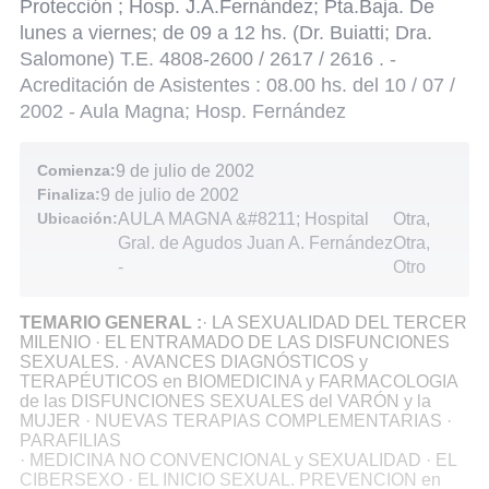
Protección ; Hosp. J.A.Fernández; Pta.Baja. De
lunes a viernes; de 09 a 12 hs. (Dr. Buiatti; Dra.
Salomone) T.E. 4808-2600 / 2617 / 2616 . -
Acreditación de Asistentes : 08.00 hs. del 10 / 07 /
2002 - Aula Magna; Hosp. Fernández
Comienza:
9 de julio de 2002
Finaliza:
9 de julio de 2002
Ubicación:
AULA MAGNA &#8211; Hospital
Otra,
Gral. de Agudos Juan A. Fernández
Otra,
-
Otro
TEMARIO GENERAL :
· LA SEXUALIDAD DEL TERCER
MILENIO · EL ENTRAMADO DE LAS DISFUNCIONES
SEXUALES. · AVANCES DIAGNÓSTICOS y
TERAPÉUTICOS en BIOMEDICINA y FARMACOLOGIA
de las DISFUNCIONES SEXUALES del VARÓN y la
MUJER · NUEVAS TERAPIAS COMPLEMENTARIAS ·
PARAFILIAS
· MEDICINA NO CONVENCIONAL y SEXUALIDAD · EL
CIBERSEXO · EL INICIO SEXUAL. PREVENCION en