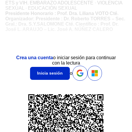
ETS y VIH. EMBARAZO ADOLESCENTE · VIOLENCIA
SEXUAL · EDUCACIÓN SEXUAL
Presidente Honorario : Prof. Dra. Liliana VOTO Cté.
Organizador: Presidente : Dr. Roberto TORRES – Sec.
Gral.: Dra. S.Y.SALOMONE Cté. Científico : Prof. Dr.
José L. ARAUJO – Lic. José A. NÚÑEZ CALERO
Crea una cuenta
o iniciar sesión para continuar
con la lectura
o
Inicia sesión