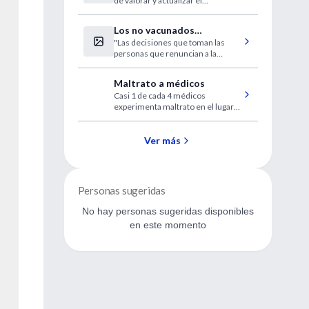
de valorar y actualizar el
embarazadas
calendario vacunal en España.
Los no vacunados
"Las decisiones que toman las
aumentan el riesgo de
personas que renuncian a la
SARS-CoV-2 para los
vacunación contribuyen de
vacunados
manera desproporcionada al
Maltrato a médicos
riesgo entre quienes sí se
Casi 1 de cada 4 médicos
vacunan".
experimenta maltrato en el lugar
de trabajo, principalmente por
parte de pacientes y visitantes.
Ver más
Personas sugeridas
No hay personas sugeridas disponibles
en este momento