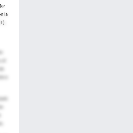
jar
n la
T),
ón
 el
de
ón e
país
as
o
e.