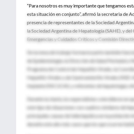
“Para nosotros es muy importante que tengamos esta
esta situación en conjunto”, afirmó la secretaria de Ac
presencia de representantes de la Sociedad Argentina
la Sociedad Argentina de Hepatología (SAHE), y del 
Emergencias y Cuidados Críticos y Comisión Directiv
De la mesa de trabajo formaron parte también funcion
de Epidemiología, la Dirección de Salud Perinatal y 
Programa de Control de Hepatitis Virales, la Coordi
Hepatitis Virales y de Gastroenteritis Virales (INEI
Implante (INCUCAI), y referentes de hepatología, in
Durante la charla, los especialistas coincidieron en qu
este tipo de situaciones con cuadros similares de hep
principales causas de falla hepática en la población 
durante este año más casos que los que ocurren habit