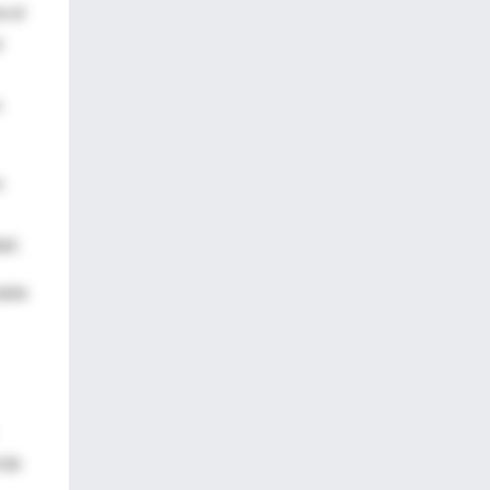
n el
e
o
n
ad.
able
 de