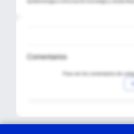
Epidemiología e Información Estratégica, Analía Rea
Comentarios
Para ver los comentarios de coleg
I