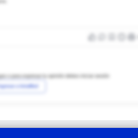
rte.
as o para expresar tu opinión debes iniciar sesión
ngresar a IntraMed