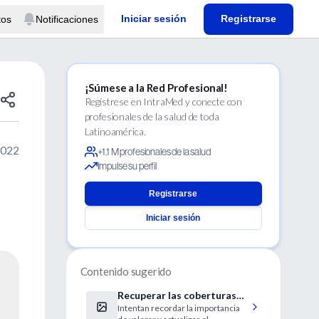
Iniciar sesión
Registrarse
tos
Notificaciones
¡Súmese a la Red Profesional!
Regístrese en IntraMed y conecte con
profesionales de la salud de toda
Latinoamérica.
2022
+1.1 M profesionales de la salud
Impulse su perfil
Registrarse
Iniciar sesión
Contenido sugerido
Recuperar las coberturas
Intentan recordar la importancia
de vacunación en niños y