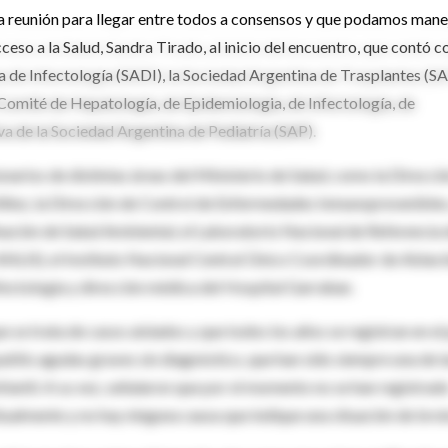
 reunión para llegar entre todos a consensos y que podamos mane
ceso a la Salud, Sandra Tirado, al inicio del encuentro, que contó co
 de Infectología (SADI), la Sociedad Argentina de Trasplantes (SA
Comité de Hepatología, de Epidemiologia, de Infectología, de
a de la Sociedad Argentina de Pediatría (SAP).
arios de distintas áreas del Ministerio de Salud, como la Direcci
Niñez, la Dirección de Control de Enfermedades Inmunoprevenibles,
nación de Salud Ambiental, el Laboratorio Nacional de Referencia 
-ANLIS), el Instituto Nacional Central Único Coordinador de Ablaci
fectología y dirección médica del Hospital Garrahan.
e se trata de casos aislados y que todos los años se registran en el 
atitis agudas graves sin diagnóstico, que han sido siempre una de l
infantil. A su vez, señalaron que por el momento no se han registrad
ualmente y no hay ninguna causa que indique una situación de brot