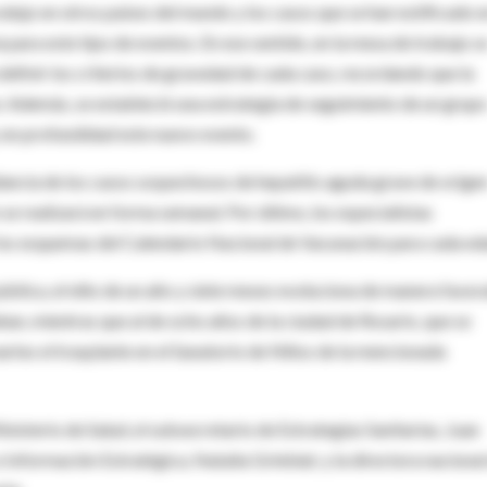
dujo en otros países del mundo y los casos que se han notificado e
ia para este tipo de eventos. En ese sentido, en la mesa de trabajo s
efinir los criterios de gravedad de cada caso, recordando que la
. Además, se estableció una estrategia de seguimiento de un grup
y en profundidad este nuevo evento.
gilancia de los casos sospechosos de hepatitis aguda grave de orige
e realizará en forma semanal. Por último, los especialistas
 los esquemas del Calendario Nacional de Vacunación para cada ed
pública, el niño de un año y siete meses evoluciona de manera favor
ahan, mientras que al de ocho años de la ciudad de Rosario, que se
martes el trasplante en el Sanatorio de Niños de la mencionada
nisterio de Salud, el subsecretario de Estrategias Sanitarias, Juan
Información Estratégica, Natalia Grinblat; y la directora nacional