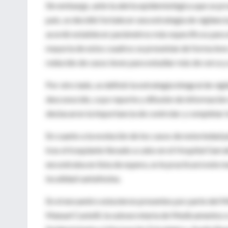
Sin embargo, ante la alerta epidemiológica que se pro
país, se decidió fortalecer una estrategia de vigilanc
acordó establecer parámetros más específicos para d
mayoría de estos cuadros se presentan de forma leve
reducido de casos leves para estudiar más de cerca 
Por otro lado, se definió la estrategia integral de vi
desconocido, cuyo reporte y difusión de información s
destacaron la importancia de controlar y completar
En cuanto a la evolución de los casos de notoriedad 
tras el trasplante llevado a cabo en el Hospital Garr
encontraba en lista de espera, se le practicará este 
localidad santafesina.
En el encuentro estuvieron presentes por parte del Mi
Manuel Castelli; la subsecretaria de Medicamentos e 