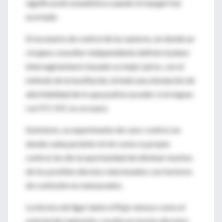
significación estadística cuando el margen fue
acortado.
El escenario de control de los autores, en donde un
cirujano consultor independiente definió el plano
intersegmentario basado su mejor juicio, con el
método de la insuflación, brindó una simulación de
alta fidelidad de lo que podría suceder si el mapeo
con FCI-VIC no se usara.
Asimismo, su experimento de caso-control, en
donde cada paciente sirvió como su propio
control, les dio la oportunidad de eliminar muchos
de los posibles desvíos relacionados con factores
de confusión no mensurados.
La técnica de ligar tanto el flujo venoso como el
arterial del segmento, resultó en mucho derrame