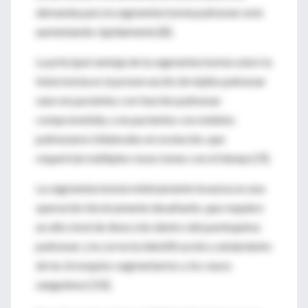
demanda para la segmentectomía pulmonar está
aumentando rápidamente [8].
La principal ventaja de la segmentectomía sobre la
lobectomía es la preservación de tejido pulmonar
sano en pacientes con función pulmonar
comprometida, o en pacientes con nódulos
pulmonares bilaterales en evolución, que
requerirán múltiples resecciones con el tiempo [9].
La segmentectomía mínimamente invasiva es una
operación técnicamente desafiante, que requiere
un alto nivel de disección dentro del parénquima
pulmonar y la correcta identificación y aislamiento
de los bronquios segmentarios y los vasos
sanguíneos [10].