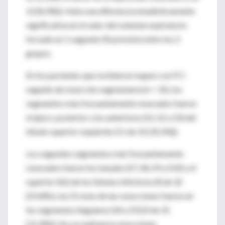
12 [8,3%]). Hubo una diferencia estadísticamente
significativa en el valor del volumen espiratorio
forzado en 1 segundo (% previsto) entre los 2
grupos.
En los pacientes que recibieron mapeo con FCI
seguido de resección segmentaria (n = 31), los
segmentos más frecuentemente resecados fueron
el ápico-posterior y los anteriores (S1, S2 y S3) del
lóbulo superior izquierdo (11 de 31 [35,5%]).
Los segundos segmentos más frecuentemente
resecados fueron los basales (S7, S8, S9 y S10) y el
superior (S6) de los lóbulos inferiores (8 de 32
[25,8%] c/u). El resto de las resecciones fueron en
los segmentos lingulares (S4 y S5) [4 de 31
[12,9%]). No se realizaron resecciones