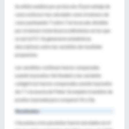
Se utilizó análisis por protocolo. El porcentaje de
casos exitosos fue calculado como el número de
casos puntuando 7 sobre 7 en la escala, dividido
por el número total de procedimientos en los que
se usó la FCI. Se generaron estadísticas
descriptivas sobre las variables de resultado
propuestas.
Las variables continuas fueron comparadas
usando la prueba
t
de Student y las variables
categóricas fueron comparadas usando la prueba
2
de c
o la exacta de Fisher. Se empleó el análisis de
prueba
t
pareada para comparar Dt y Dp.
Resultados
Cincuenta y tres pacientes fueron enrolados en el