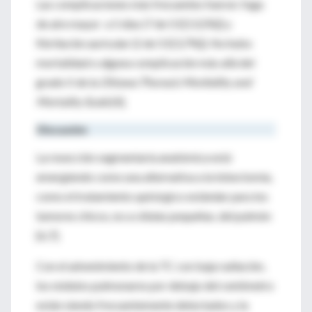
Las complicaciones más frecuentes fueron: fuga
de aire mayor a 5 días (7 de 53 [13,5%]) y
fibrilación auricular (2 de 53 [3,7%]). No hubo
mortalidad o alguna complicación más allá del
grado II de la
Ottawa Thoracic Morbidity and
Mortality Scale
[4].
Discusión
La resección segmentaria anatómica está
emergiendo como una alternativa a la lobectomía,
como el tratamiento quirúrgico estándar para los
tumores chicos, no a células pequeñas, del pulmón
[6,7].
Con el advenimiento de la TC con baja radiación,
los nódulos pulmonares por debajo del centímetro
están siendo frecuentemente detectados y la