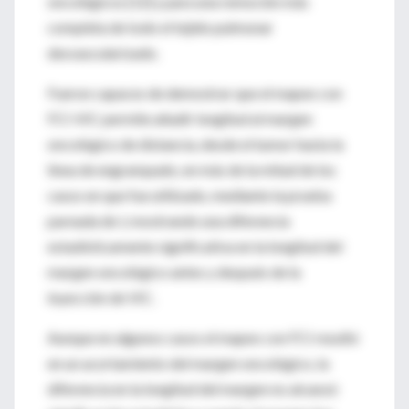
oncológicos [12] y para una remoción más
completa de todo el tejido pulmonar
desvascularizado.
Fueron capaces de demostrar que el mapeo con
FCI-VIC permite añadir longitud al margen
oncológico de distancia, desde el tumor hasta la
línea de engrampado, en más de la mitad de los
casos en que fue utilizado, mediante la prueba
pareada de
t
, mostrando una diferencia
estadísticamente significativa en la longitud del
margen oncológico antes y después de la
inyección de VIC.
Aunque en algunos casos el mapeo con FCI resultó
en un acortamiento del margen oncológico, la
diferencia en la longitud del margen no alcanzó