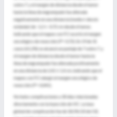
sobre 7, y el margen de distancia desde el tumor
hasta la línea de engrampado fue alterada
negativamente en una distancia (media ± desvío
estándar) de -1,2 ± -0,72 cm desde el tumor,
indicando que el mapeo con FCI acortó el margen
oncológico de resección (
P
= 0,72). En 19 de 31
casos (61,2%) se alcanzó un puntaje de 7 sobre 7, y
el margen de distancia desde el tumor hasta la
línea de engrampado fue alterada positivamente
en una distancia de 2,41 ± 1,4 cm, indicando que el
mapeo con FCI alargó el margen oncológico de
resección (
P
= 0,041).
No hubo complicaciones a 30 días relacionadas
directamente con la inyección de VIC. La tasa
global de complicación fue de 18,5% (10 de 53).