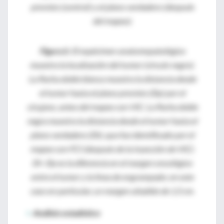
previsto (control) y el plano verdadero (después
del mapeo).
Figura
2
:
El espécimen anatomopatológico
muestra la localización del tumor (círculo negro).
La flecha doble blanca muestra la distancia desde
el tumor hasta el plano previsto (Dp) por el
cirujano, antes del mapeo con VIC. La flecha doble
negra muestra la distancia desde el tumor hasta el
plano verdadero (Dt), que fue identificado por el
mapeo con FCI (después de la inyección de VIC).
Dt–Dp es la diferencia en el margen oncológico
entre el tumor y la línea de engrampado; en este
caso en particular, un margen añadido de 1,5 cm.
>
Análisis estadístico