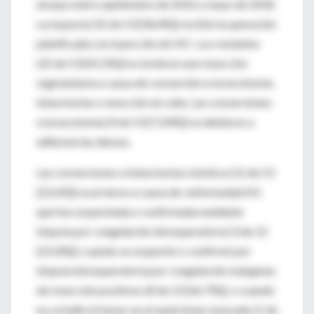
ensayo entre septiembre de 2016 y mayo de 2018.
La mayoría (31 de 53 [58,4%]) recibió la operación
planificada con inyección de VIC. Los restantes
(22 de 53 [41,5%]) no tuvieron una resección
segmentaria a causa de conversión a toracotomía,
lobectomía o resección en cuña. Las conversiones
a toracotomía (4 de 53 [7,54%]) se debieron a
adherencias densas.
Las conversiones a lobectomía robótica (12 de 53
[22,6%]) ocurrieron a causa de: enfermedad N1
que fue sospechada o confirmada mediante
biopsia por congelación intraoperatoria (3 de 12
[25,0%]); cuando se sospechó o confirmó por
biopsia intraoperatoria por congelación márgenes
de resección positivos (8 de 12 [66,7%]); o cuando
no se halló el tumor en el espécimen resecado (1 de