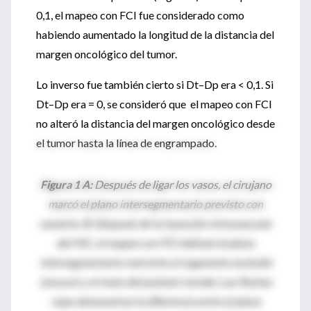
0,1, el mapeo con FCI fue considerado como
habiendo aumentado la longitud de la distancia del
margen oncológico del tumor.
Lo inverso fue también cierto si Dt–Dp era < 0,1. Si
Dt–Dp era = 0, se consideró que el mapeo con FCI
no alteró la distancia del margen oncológico desde
el tumor hasta la línea de engrampado.
Figura 1 A:
Después de ligar los vasos, el cirujano
marcó el plano intersegmentario previsto con
cauterio. B: Después de la inyección intravascular
del VIC, el mapeo con FCI delineó el plano
intersegmentario real entre el segmento excluido
(oscuro) y el resto del pulmón (verde). Las flechas
rojas demuestran la diferencia entre el plano