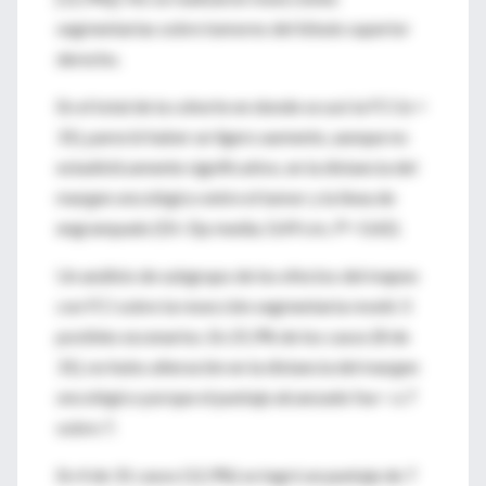
segmentarias sobre tumores del lóbulo superior
derecho.
En el total de la cohorte en donde se usó la FCI (n =
31), pareció haber un ligero aumento, aunque no
estadísticamente significativo, en la distancia del
margen oncológico entre el tumor y la línea de
engrampado (Dt–Dp media; 0,49 cm;
P
= 0,42).
Un análisis de subgrupo de los efectos del mapeo
con FCI sobre la resección segmentaria reveló 3
posibles escenarios. En 25,9% de los casos (8 de
31), no hubo alteración en la distancia del margen
oncológico porque el puntaje alcanzado fue < a 7
sobre 7.
En 4 de 31 casos (12,9%) se logró un puntaje de 7