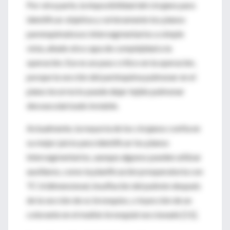
Por otra parte, la imposibilidad del cirujano para
identificar objetiva y certeramente los planos
parenquimatosos intersegmentarios a simple
vista, añade otra capa de complejidad a la
operación. Ese es un paso crítico en la operación,
porque la sección del parénquima pulmonar en el
plano incorrecto puede dejar tejido pulmonar
desvascularizado inviable.
Actualmente, la mayoría de los cirujanos confía en
su mejor juicio para identificar los planos
intersegmentarios, aunque algunos pueden utilizar
auxiliares, como la planificación preoperatoria con
TC tridimensional, insuflación del pulmón después
de la sección de os bronquios, o inyección de un
colorante en el muñón bronquial seccionado [11].