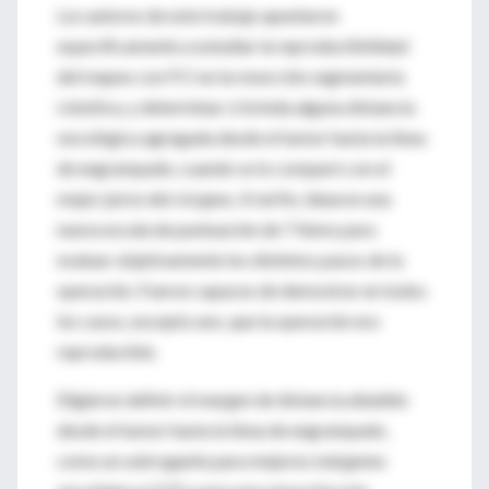
Los autores de este trabajo apuntaron
específicamente a estudiar la reproductibilidad
del mapeo con FCI en la resección segmentaria
robótica, y determinar si brinda alguna distancia
oncológica agregada desde el tumor hasta la línea
de engrampado, cuando se lo comparó con el
mejor juicio del cirujano. A tal fin, idearon una
nueva escala de puntuación de 7 ítems para
evaluar objetivamente los distintos pasos de la
operación. Fueron capaces de demostrar en todos
los casos, excepto uno, que la operación era
reproducible.
Eligieron definir el margen de distancia añadido
desde el tumor hasta la línea de engrampado,
como un subrogante para mejores márgenes