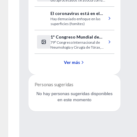
ultraprocesados se asocia con un
cardiovascular
mayor riesgo
El coronavirus está en el
Hay demasiado enfoque en las
aire
superficies (fomites)
1º Congreso Mundial de
79º Congreso Internacional de
Enfermedades
Neumología y Cirugía de Tórax,
Respiratorias
SMNyCT
Ver más
Personas sugeridas
No hay personas sugeridas disponibles
en este momento