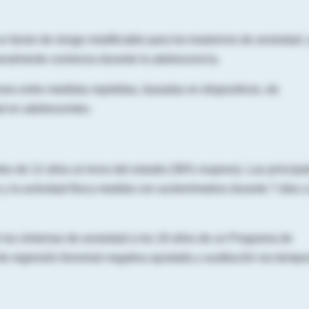
 factor de riesgo modificable para los trastornos de ansiedad,
eralmente comienza durante la adolescencia.
ones entre medidas repetidas, basadas en dispositivos, de
d en adolescentes.
 de 12 años al inicio del estudio (56% mujeres). Las principa
y la actividad física medida con acelerómetros durante 7 días a
 los síntomas de ansiedad a los 18 años de un Programa de
de regresión binomial negativa ajustada y sustitución iso-tempo