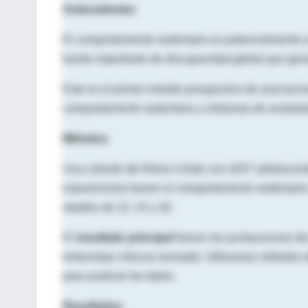
Antecedentes
El comportamiento sedentario es potencialmente un
fuente importante de discapacidad global que gen
Este es el primer estudio prospectivo de asociaci
comportamiento sedentario y síntomas de ansieda
Métodos
Una cohorte del Reino Unido con 4257 adolescentes
exposiciones fueron el comportamiento sedentario 
edades de 12, 14 y 16.
El
resultado principal
fueron las puntuaciones de
entrevistas clínicas revisado. Utilizamos métodos 
para analizar los datos.
Resultados