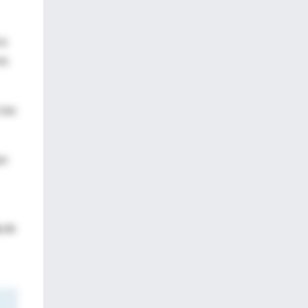
ca
os
 las
an
a
de