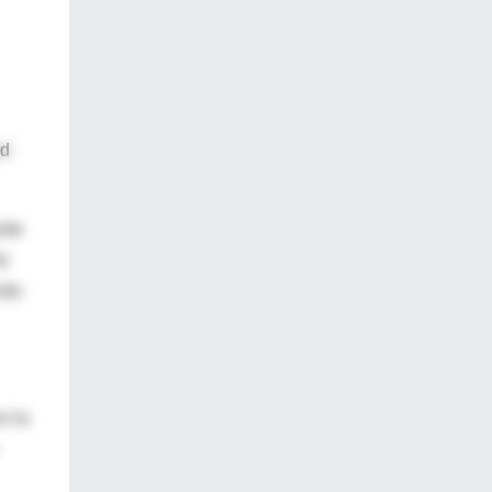
ad
nte
No
más
s la