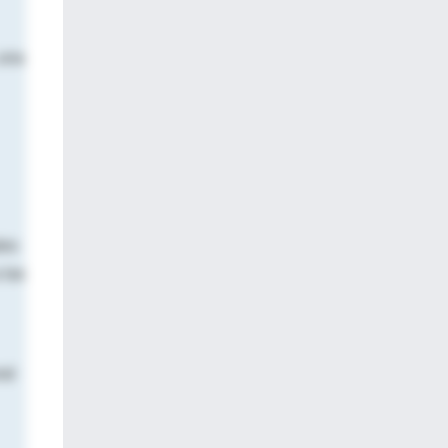
 una
les
 las
ral