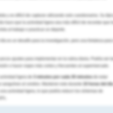
a y es difícil de capturar utilizando solo cuestionarios. Su típi
ía hace que la actividad ligera sea más difícil de recordar que l
eta al trabajo o practicar un deporte.
 día es un desafío para la investigación, pero una fortaleza para
 pocos ajustes para implementar en la rutina diaria. Podría ser t
visión o hacer viajes más cortos y frecuentes al supermercado.
actividad ligera de
3 minutos por cada 30 minutos
de estar
jo sanguíneo al cerebro. Mantener esto durante
10 horas del dí
una actividad ligera, lo que podría reducir los síntomas de
16%.