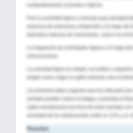
comportamientos recientes o típicos.
Pero la actividad ligera a menudo pasa desapercibid
ausencia de estructura y dispersión a lo largo del d
episodios intensos de movimiento, como ir en bicicl
La integración de actividades ligeras a lo largo del
intervenciones.
La actividad ligera es simple, accesible y requiere
simple como colgar la vajilla mientras mira la tele
Los primeros datos sugieren que los intervalos de 
sentado pueden reducir la fatiga y aumentar el flu
vigilia reemplazará una hora de estar sentado con 
ansiedad de los adolescentes entre un 12% y un 
Resumen