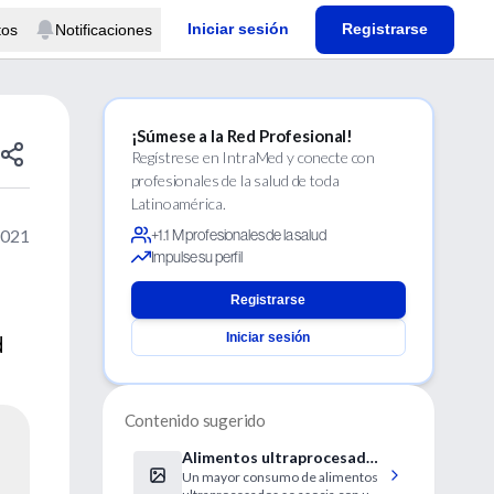
Iniciar sesión
Registrarse
tos
Notificaciones
¡Súmese a la Red Profesional!
Regístrese en IntraMed y conecte con
profesionales de la salud de toda
Latinoamérica.
2021
+1.1 M profesionales de la salud
Impulse su perfil
Registrarse
Iniciar sesión
d
Contenido sugerido
Alimentos ultraprocesados
Un mayor consumo de alimentos
y enfermedad