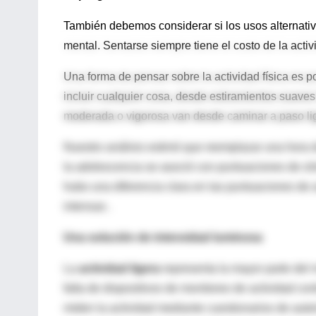
También debemos considerar si los usos alternativ
mental. Sentarse siempre tiene el costo de la activi
Una forma de pensar sobre la actividad física es p
incluir cualquier cosa, desde estiramientos suaves
moderada o vigorosa van desde caminar a paso lige
Nuestro análisis estimó que reemplazar una hora d
la adolescencia se asoció con puntuaciones de s
hubo una diferencia clara en las puntuaciones de
intensas .
Una solución de intensidad luminosa
La
actividad ligera
representa la mayor parte del m
falta de dispositivos de monitoreo de actividad co
miden la actividad mediante cuestionarios de auto