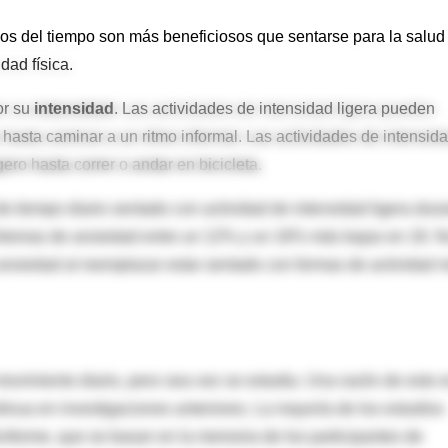
os del tiempo son más beneficiosos que sentarse para la salud
dad física.
or su
intensidad
. Las actividades de intensidad ligera pueden
 hasta caminar a un ritmo informal. Las actividades de intensid
ro hasta correr o andar en bicicleta.
e tiempo diario sentado con actividad de intensidad ligera dura
íntomas de ansiedad entre un 12% y un 16% más bajas en 18. 
 ansiedad al reemplazar estar sentado con formas de actividad 
ovimiento diario, pero rara vez se estudia. Una razón de esto e
ntinua en investigaciones anteriores. La mayoría de los estudios
informe, que se basan en la memoria de los participantes de