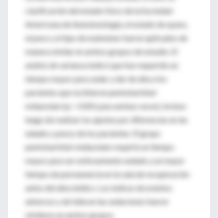
clasificación del estado físico de la Sociedad
Americana de Anestesiología, el estado de ayuno,
el peso y el tipo de exámenes fueron aplicados de
manera similar en ambos grupos de estudio. El
análsis de varianza indicó que fue requerido un
tiempo mayor para sedar y dar de alta a los
pacientes que recibieron pentobarbital-
midazolam (p < 0.001 para ambas veces), incluso
luego de realizar los ajustes por diferencias en las
edades y pesos de los pacientes. El grupo
pentobarbital-midazolam requirió un tiempo
mayor para ser exitosamente sedado y un mayor
tiempo de permanencia en la sala de recuperación
antes del alta médico. Los índices de eventos
adversos y de falla en las sedaciones fueron
similares en ambos grupos.