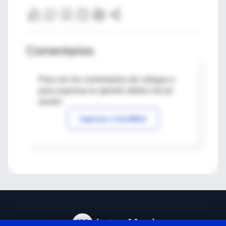
Comentarios
Para ver los comentarios de colegas o
para expresar tu opinión debes iniciar
sesión
Ingresar a IntraMed