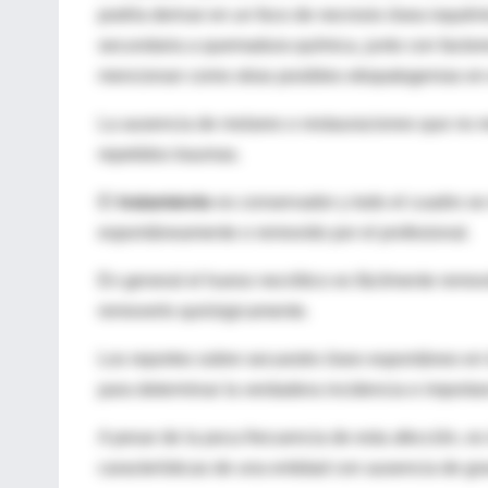
podría derivar en un foco de necrosis ósea isquémi
secundaria a quemadura química, junto con factore
mencionan como otras posibles etiopatogenias en es
La ausencia de molares o restauraciones que no re
repetidos traumas.
El
tratamiento
es conservador y todo el cuadro s
espontáneamente o removido por el profesional.
En general el hueso necrótico es fácilmente remov
removerlo quirúrgicamente.
Los reportes sobre secuestro óseo espontáneo en l
para determinar la verdadera incidencia e importan
A pesar de la poca frecuencia de esta afección, es
características de una entidad con ausencia de gr