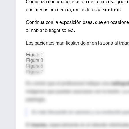
Comienza con una ulceración de la mucosa que recu
con menos frecuencia, en los torus y exostosis.
Continúa con la exposición ósea, que en ocasione
al hablar o tragar saliva.
Los pacientes manifiestan dolor en la zona al tragar
Figura 1
Figura 3
Figura 5
Figura 7
Es común que el profesional indique una
radiogra
imágenes que puedan asociarse con la lesión. La s
patología.
Es más frecuente en varones y su evolución pu
El
trauma
, especialmente en el reborde milohiode