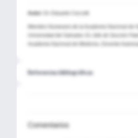
Autor:
Dr. Eduardo Ceccotti
Miembro Numerario de la Academia Nacional de Odo
Universidad del Salvador. Ex Jefe de Sección Pato
Academia Nacional de Medicina. Docente Autoriza
Referencias bibliográficas
Comentarios