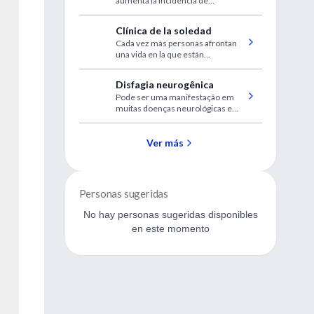
aumenta la incidencia de
arterítica
neuropatía óptica isquémica
anterior no arterítica entre
Clínica de la soledad
pacientes recién diagnosticados
Cada vez más personas afrontan
con apnea obstructiva del sueño,
una vida en la que están
en una población numerosa
emocionalmente aisladas unas de
otras y pagan altos costos en su
Disfagia neurogênica
salud
Pode ser uma manifestação em
muitas doenças neurológicas e
pode levar a complicações graves
Ver más
Personas sugeridas
No hay personas sugeridas disponibles
en este momento