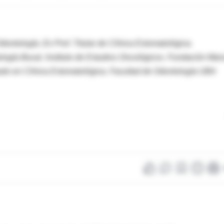
ntología .Ex Prof. Titular de Clínica Estomatológica.
logía Bucal. Instituto de Estudios Oncológicos. Fundación Mai
do en Clínica Estomatológica. Facultad de Odontología UBA