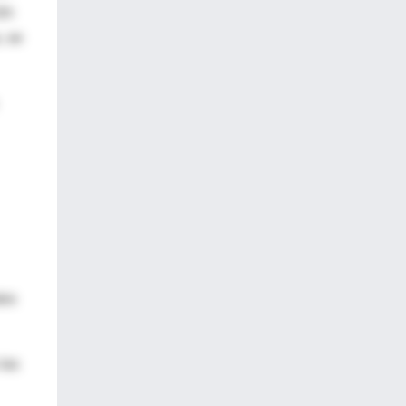
ión
, se
tos
las