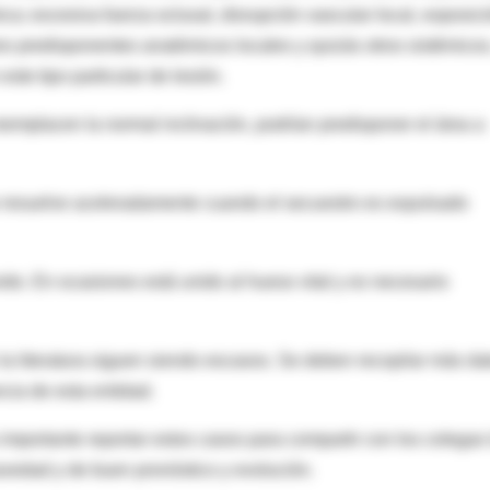
ca; excesiva fuerza oclusal, disrupción vascular local, exposic
s predisponentes anatómicos locales y quizás otros sistémicos
te tipo particular de lesión.
emplacen la normal inclinación, podrían predisponer el área a
e resuelve aceleradamente cuando el secuestro es expulsado
ido. En ocasiones está unido al hueso vital y es necesario
a literatura siguen siendo escasos. Se deben recopilar más da
cia de esta entidad.
 importante reportar estos casos para compartir con los colegas 
avedad y de buen pronóstico y evolución.