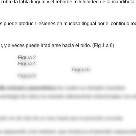
bre la tabla lingual y el reborde milohioideo de la mandíbula 
s puede producir lesiones en mucosa lingual por el continuo ro
, y a veces puede irradiarse hacia el oído. (Fig 1 a 8)
Figura 2
Figura 4
Figura 6
Figura 8
fía oclusal y panorámica
las cuales no siempre muestran
erología de rutina no muestra alteraciones relacionadas con e
ede ser de más de un mes hasta que el paciente consulta.
o adyacente a los molares, que involucra el periostio subyacent