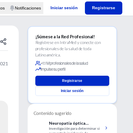
Iniciar sesión
Registrarse
tos
Notificaciones
¡Súmese a la Red Profesional!
Regístrese en IntraMed y conecte con
profesionales de la salud de toda
Latinoamérica.
2021
+1.1 M profesionales de la salud
Impulse su perfil
Registrarse
Iniciar sesión
Contenido sugerido
Neuropatía óptica
Investigación para determinar si
isquémica anterior no