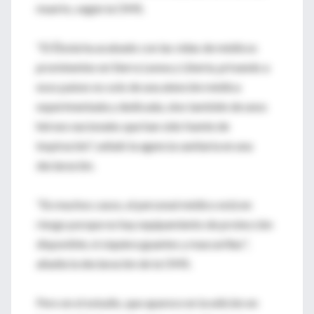
muerto, según la OMS.
"El Ébola ha acabado con las vidas de médicos
prominentes en Sierra Leona y Liberia, privando a
esos países no solo de una atención médica
experimentada y dedicada, sino también de unos
héroes nacionales que han sido fuente de
inspiración", señaló la agencia sanitaria en una
declaración.
"En muchos casos, el personal médico está en
riesgo porque no hay equipamiento de protección
disponible, ni siquiera guantes y mascarillas",
añadía la declaración de la OMS.
Pero en el estudio, que aparece en la edición en