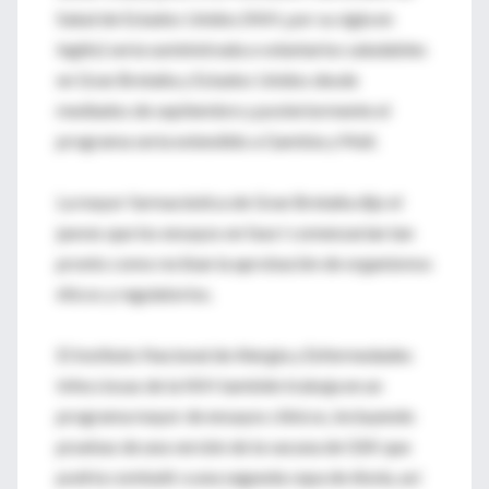
Salud de Estados Unidos (NIH, por su sigla en
inglés) sería suministrada a voluntarios saludables
en Gran Bretaña y Estados Unidos desde
mediados de septiembre y posteriormente el
programa sería extendido a Gambia y Mali.
La mayor farmacéutica de Gran Bretaña dijo el
jueves que los ensayos en fase I comenzarían tan
pronto como reciban la aprobación de organismos
éticos y regulatorios.
El Instituto Nacional de Alergia y Enfermedades
Infecciosas de la NIH también trabaja en un
programa mayor de ensayos clínicos, incluyendo
pruebas de una versión de la vacuna de GSK que
podría combatir a una segunda cepa de ébola, así