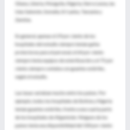
Ghana, Liberia, Mongolia, Nigeria, Sierra Leona, las
Islas Salomón, Somalia, Sri Lanka, Tanzania y
Zambia.
En general, apenas el 29 por ciento de los
hospitales del estudio siempre tenían gafas
protectoras para el personal, el 64 por ciento
siempre tenía equipos de esterilización y el 75 por
ciento siempre contaba con guantes estériles,
según el estudio.
Las tasas variaban mucho entre los países. Por
ejemplo, todos los hospitales de Bolivia y Nigeria
tenían guantes estériles, frente a una cuarta parte
de los hospitales de Afganistán. Ninguno de los
países tenía una disponibilidad del 100 por ciento