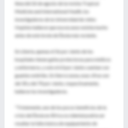
línea del 26 de agosto de la revista Tropical
Medicine and International Health, los
investigadores de la Universidad de Johns
Hopkins hallaron que esa escasez existía mucho
antes de este brote de Ébola más reciente.
En Liberia, apenas el 56 por ciento de los
hospitales tienen gafas protectoras para médicos
y enfermeros, y solo el 63 por ciento cuentan con
guantes estériles. En Sierra Leona, esas cifras son
del 30 y del 70 por ciento, respectivamente,
hallaron los investigadores.
"Tristemente, uno de los pocos beneficios de la
crisis del Ébola en África occidental podría ser
resaltar la falta básica de equipamiento de