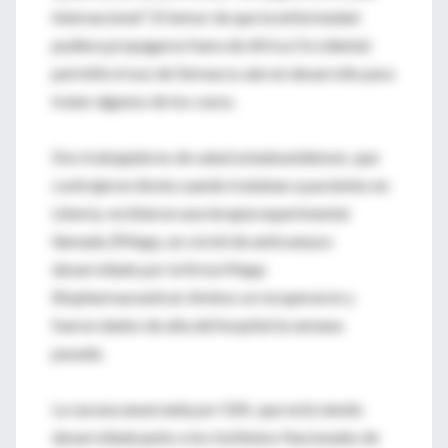
internacional". El temor de que la enfermedad
pudiera propagarse fuera de Africa Occidental
permitió el uso de fármacos aún en desarrollo para
tratar algunos de los casos.
Dos trabajadores de salud estadounidenses, que
contrajeron ébola cuando trataban a pacientes en
Liberia, recibieron una terapia experimental
llamada ZMapp, un cóctel de anticuerpos
desarrollado por la firma Mapp
Biopharmaceutical. Ambos se recuperaron y
fueron dados de alta del hospital la semana
pasada.
La vacuna anunciada por GSK, que está siendo
desarrollada junto a los Institutos Nacionales de