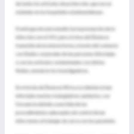
de todos los artículos de protección, que son un
estándar en los hospitales estadounidenses.
El enfoque de este estudio fue la prevención de la
infección con el VIH, pero el virus del Ébola se
transmite de la misma forma, a través del contacto
con fluidos corporales de las personas infectadas
o con los artículos contaminados con dichos
fluidos, anotaron los investigadores.
En el brote de Ébola en África occidental se han
infectado muchos trabajadores sanitarios, con
frecuencia debido a una falta de los
procedimientos adecuados de control de las
infecciones al trabajar de cerca con los pacientes.