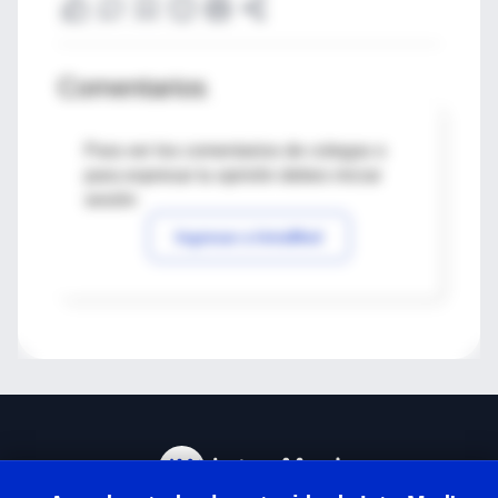
Comentarios
Para ver los comentarios de colegas o
para expresar tu opinión debes iniciar
sesión
Ingresar a IntraMed