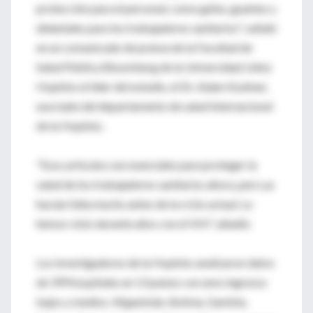
protección para el personal, como gafas, guantes y
delantales para los trabajadores sanitarios", señaló
en un comunicado de prensa de la Facultad de
Salud Pública Bloomberg de la Universidad Johns
Hopkins el líder del estudio, el Dr. Adam Kushner,
asociado del departamento de salud internacional
de la Hopkins.
"Esos artículos son esenciales para proteger la
salud de los trabajadores sanitarios ahora, pero ya
hacían falta mucho antes de la crisis actual. Lo
hemos visto durante años con el VIH", añadió.
Los investigadores de la Hopkins analizaron datos
de 399 hospitales en 13 países con unos ingresos
bajos y medios: Afganistán, Bolivia, Gambia,