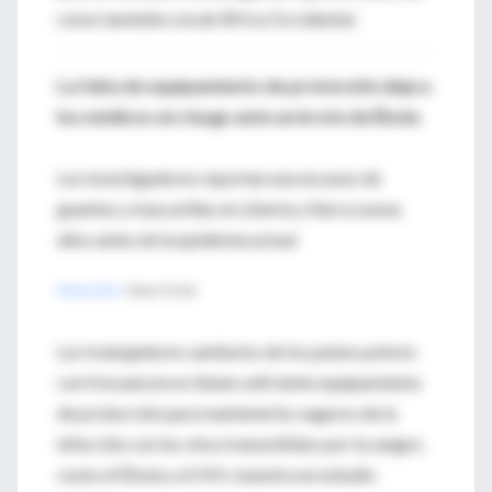
como también a la de África Occidental.
La falta de equipamiento de protección deja a
los médicos en riesgo ante un brote de Ébola
Los investigadores reportan una escasez de
guantes y mascarillas en Liberia y Sierra Leona
años antes de la epidemia actual
MedlinePlus
Robert Preidt
Los trabajadores sanitarios de los países pobres
con frecuencia no tienen suficiente equipamiento
de protección para mantenerlos seguros de la
infección con los virus transmitidos por la sangre,
como el Ébola y el VIH, muestra un estudio