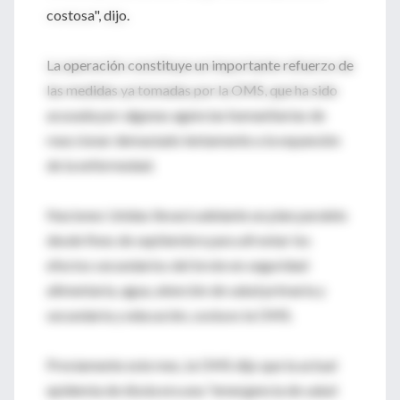
costosa", dijo.
La operación constituye un importante refuerzo de
las medidas ya tomadas por la OMS, que ha sido
acusada por algunas agencias humanitarias de
reaccionar demasiado lentamente a la expansión
de la enfermedad.
Naciones Unidas llevará adelante un plan paralelo
desde fines de septiembre para afrontar los
efectos secundarios del brote en seguridad
alimentaria, agua, atención de salud primaria y
secundaria y educación, sostuvo la OMS.
Previamente este mes, la OMS dijo que la actual
epidemia de ébola era una "emergencia de salud