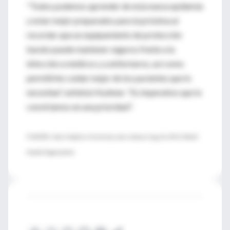
"Todos podemos aprender de esta nueva epidemia
y estar mejor preparados para la próxima al
recordar que un equipamiento de protección
barato puede mantener seguros frente a la
infección a médicos y a enfermeros, así como
permitirles cuidar mejor de los pacientes que lo
necesitan", enfatizó Kushner. "Es imperativo que lo
convirtamos en una prioridad".
FUENTES: Johns Hopkins University, news release, Aug. 26, 2014; World
Health Organization