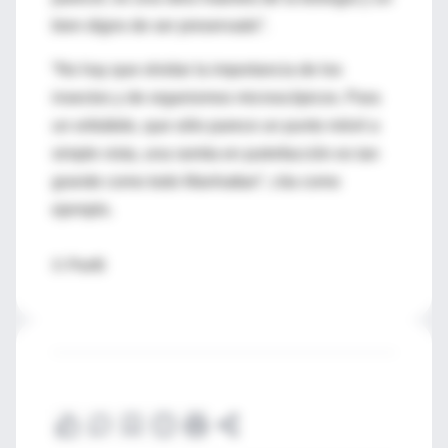
bien digno de ser preservado”.
“No hay que olvidar la importancia de los
insectos y de organismos microscópicos. Para
un oribátido, que sólo parece un punto móvil a
simple vista, una ramita en putrefacción es tan
grande como todo Manhattan”, cita como
ejemplo.
© Perfil