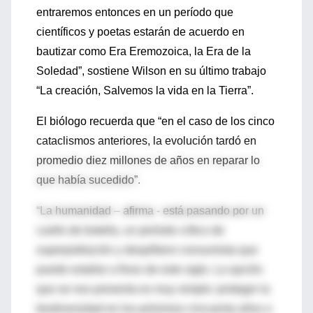
entraremos entonces en un período que
científicos y poetas estarán de acuerdo en
bautizar como Era Eremozoica, la Era de la
Soledad”, sostiene Wilson en su último trabajo
“La creación, Salvemos la vida en la Tierra”.
El biólogo recuerda que “en el caso de los cinco
cataclismos anteriores, la evolución tardó en
promedio diez millones de años en reparar lo
que había sucedido”.
“La humanidad – afirma - está pasando por un
cuello de botella, un período crítico de
superpoblación y despilfarro consumista que
puede estallar a fines de este siglo. La opción
que se nos presenta es muy simple: proteger la
biodiversidad en los próximos cincuenta años o