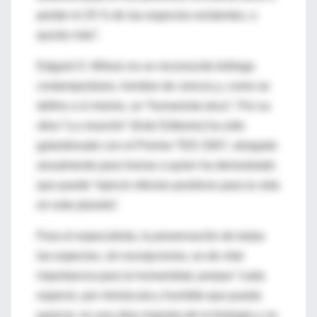
perder el 25 % de las especies existentes, o
quizás más”.
Edgard O. Wilson es un reconocido biólogo
contemporáneo, hombre de ciencia y, como se
define a sí mismo, un “humanista laico”. Por su
obra “La creación” (Katz Editores) ha sido
galardonado con el Premio TED 2007, otorgado
anualmente para honrar a quien ha demostrado
que puede “ejercer efectos positivos para la vida
en este planeta”.
Para el especialista, la preservación de todas
las especies, sin excepciones, es de vital
importancia para la humanidad, porque “cada
especie, por minúscula y humilde que pueda
parecer, es una obra maestra de la biología y un