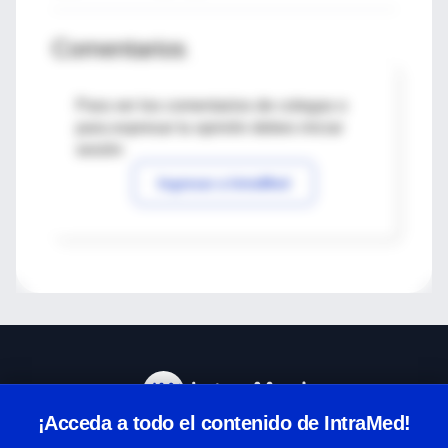
Comentarios
Para ver los comentarios de colegas o
para expresar tu opinión debes iniciar
sesión
Ingresar a IntraMed
¡Acceda a todo el contenido de IntraMed!
Centro de Ayuda