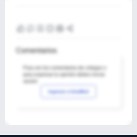
Comentarios
Para ver los comentarios de colegas o
para expresar tu opinión debes iniciar
sesión
Ingresar a IntraMed