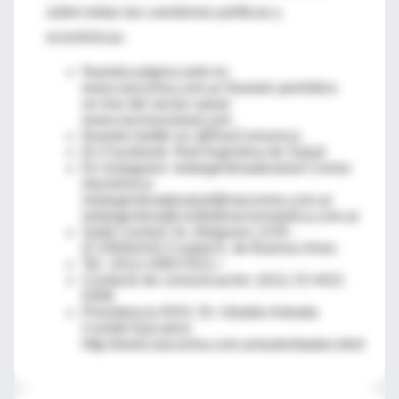
sobre todas las cuestiones políticas y
económicas.
Nuestra página web es
www.rascomra.com.ar Nuestro periódico
on line del sector salud:
www.nacionysalud.com
Nuestro twitter es @RasComunica
En Facebook: Red Argentina de Salud
En Instagram: redargentinadesalud Correo
electrónico:
redargentinadesalud@rascomra.com.ar
redargentina@confederacionmedica.com.ar
Sede Central: Av. Belgrano 1235 -
(C1093AAA) Ciudad A. de Buenos Aires
Tel.: (011) 4383-5511 /
Contacto de comunicación: (011) 15 4421
0306
Presidencia RAS: Dr. Ubaldo Astrada
Comité Ejecutivo:
http://www.rascomra.com.ar/autoridades.html