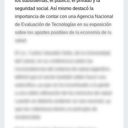
los subsistemas, el público, el privado y la
seguridad social. Así mismo destacó la
importancia de contar con una Agencia Nacional
de Evaluación de Tecnologías en su exposición
sobre los aportes posibles de la economía de la
salud.
El Lic. Carlos Vassallo Sella, de la Universidad
del Litoral, en su conferencia sobre las
inconsistencias del sistema de salud argentino,
definió que el sector también debe hacer una
autocrítica, ya que se ha incentivado a la gente
a una sobre utilización de los servicios de salud
cuando se debería sostener un uso racional, ya
que las coberturas tienen un principio de
reciprocidad.