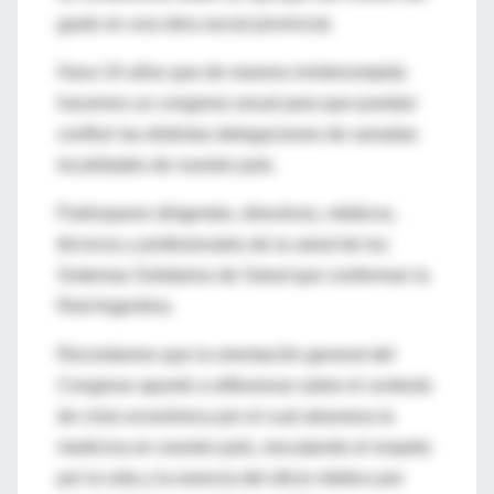
gasto en una obra social provincial.
Hace 24 años que de manera ininterrumpida
hacemos un congreso anual para que puedan
confluir las distintas delegaciones de variadas
localidades de nuestro país.
Participaron dirigentes, directivos, médicos,
técnicos y profesionales de la salud de los
Sistemas Solidarios de Salud que conforman la
Red Argentina.
Recordamos que la orientación general del
Congreso apuntó a reflexionar sobre el contexto
de crisis económica por el cual atraviesa la
medicina en nuestro país, rescatando el respeto
por la vida y la esencia del oficio médico por