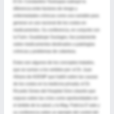
El Dr. Constantino Touloupas subrayó la
diferencia entre factores de riesgo y
enfermedades crónicas como una variable para
generar un uso racional de los costos en
medicamentos. Su conferencia, en conjunto con
la Farm. Guadalupe Soulages, fue justamente
sobre medicamentos destinados a patologías
crónicas y problemas de cobertura.
Estos son algunos de los conceptos tratados,
que se suman a los vertidos por: el Dr. Juan
Alliano de ADEMP que habló sobre las causas
de los costos en la medicina privada; el Dr.
Ricardo Simes del Hospital Sirio Libanés que
expuso sobre las crisis como oportunidades en
el ámbito de la salud; y la Mag. Patricia D`aste y
su conferencia sobre un ejemplo del control del