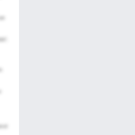
 un
te",
os
u
n el