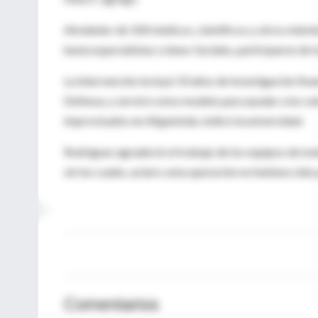
Alrededor de 100 médicos, científicos y otros miembr
hasta especialistas cráneo-faciales, participaron de 
La intervención incluyó 10 años de investigación fin
Defensa, y servirá como modelo para ayudar a los ve
improvisados en Afganistán, indicó la universidad.
Rodríguez agradeció el trabajo de los equipos de tod
sin los cuales, aclaró, esta operación no hubiese sido 
Comentarios