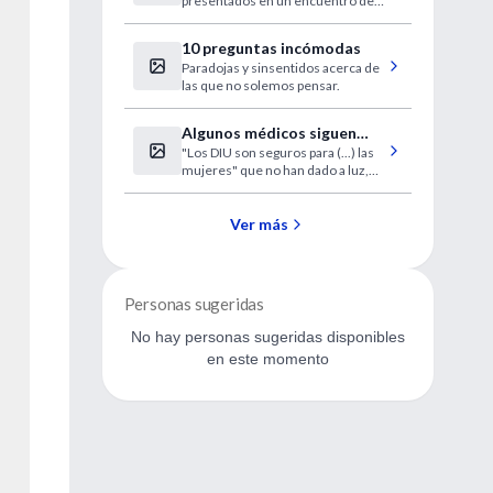
presentados en un encuentro del
paro cardíaco
Colegio Estadounidense de
Cardiología en Chicago.
10 preguntas incómodas
Paradojas y sinsentidos acerca de
las que no solemos pensar.
Algunos médicos siguen
"Los DIU son seguros para (...) las
errados sobre seguridad
mujeres" que no han dado a luz,
del DIU
dijo Tyler. "Y son tan efectivos
como la esterilización, pero son
una forma reversible de
Ver más
anticoncepción", agregó.
Personas sugeridas
No hay personas sugeridas disponibles
en este momento