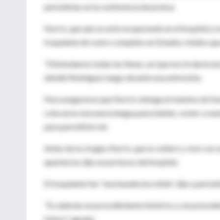
periodistas en la conferencia de prensa.
Norris, que aún se está recuperando en el hospital y 
trasplante de rostro completo en Estados Unidos que
"Disimulamos todas las líneas, así que eso le daría 
detalló Rodríguez luego durante una entrevista.
Para asegurarse que Norris retenga el máximo de fun
colocaron una nueva lengua para hablar, comer y mas
para permitirle reír.
Antes de la cirugía, Norris, que es soltero y vive con
apariencia, dijo un portavoz del hospital.
El trasplante fue "una hazaña increíble", dijo a peri
"Es además un procedimiento histórico y sin precedent
futuro", agregó.