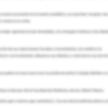
no estuvo presente en el evento mediático, es el primer receptor de
 conserva su vista.
una mejor apariencia más inmediata, con retoques mínimos más delan
ción de sus expresiones faciales y movimientos, los médicos le
ticar correctamente, alinearon sus dientes y conectaron sus nervi
 sus padres en una zona rural, no podía encontrar trabajo debido a s
odistas el decano de la Facultad de Medicina, doctor Albert Reece.
es que creemos que cambiará (...) la cara de la medicina ahora y e