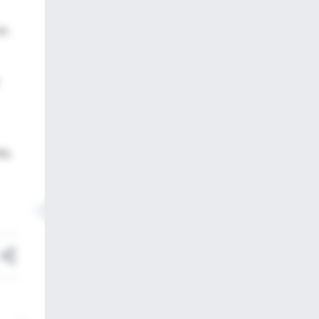
os
ha,