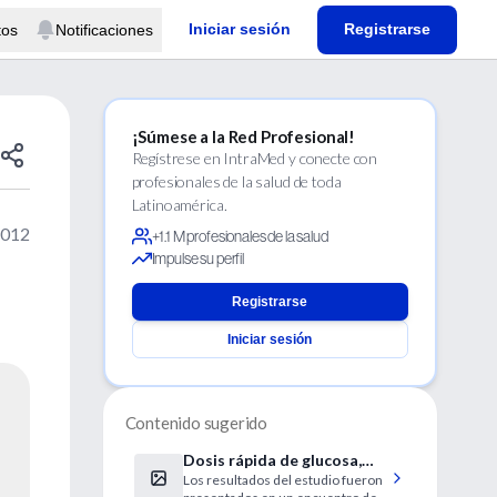
Iniciar sesión
Registrarse
tos
Notificaciones
¡Súmese a la Red Profesional!
Regístrese en IntraMed y conecte con
profesionales de la salud de toda
Latinoamérica.
2012
+1.1 M profesionales de la salud
Impulse su perfil
Registrarse
Iniciar sesión
Contenido sugerido
Dosis rápida de glucosa,
Los resultados del estudio fueron
insulina y K evita avance de