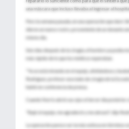
repararlo lo suficiente como para que el sintiera que 
una máscara que incluso llevaba al ingresar al hospita
Pero la semana pasada, en una operación que duró 36
dieron un nuevo rostro, proveniente de un donante an
mismo día.
Seis días después de la cirugía, el hombre ya podía m
más rápido de lo que los médicos esperaban.
"Ya se está mirando en el espejo, afeitándose y lavá
Rodríguez, profesor asociado de cirugía de la Escuela
habló en conferencia de prensa.
Cuando Norris abrió sus ojos el tercer día posterior a
"Bajó el espejo, me agradeció y me abrazó", dijo Rod
La operación parece ser la más exitosa en términos e