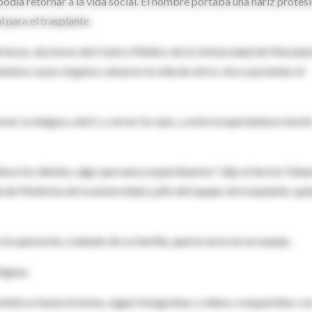
podía retornar a la vida social. El hombre portaba una nariz protési
l para el trasplante.
 horas, doctores del Centro Médico de la Universidad de Maryland
ónimo cuyos órganos salvaron la vida de otros cinco pacientes el
over su lengua y abrir y cerrar los ojos, y está recuperándose much
ndose los dientes, algo que nunca esperábamos", dijo el doctor Edu
 de Medicina de la universidad y jefe del equipo de trasplante, qui
 la operación, rodeado de su familia, quería verse en un espejo.
ríguez.
stéticos hasta la fecha, según fotografías y videos compartidos co