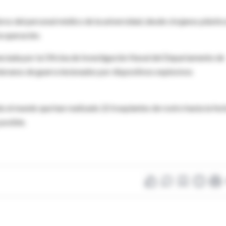
os del personal médico de la universidad, desde cirujanos plástic
la operación.
anciada por la Oficina de Investigación Naval del Departamento de
teranos de guerra lesionados por dispositivos explosivos
o el mundo que han realizado 22 trasplantes de rostro hasta la fec
posible.