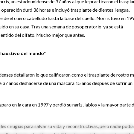
rris, un estadounidense de 37 años al que le practicaron el traspla
operación duró 36 horas e incluyó trasplante de dientes, lengua,
desde el cuero cabelludo hasta la base del cuello. Norris tuvo en 19
uido en su casa. Tras una semana de posoperatorio, ya se está
 sentido del olfato. Mucho mejor que antes.
xhaustivo del mundo"
ses detallaron lo que calificaron como el trasplante de rostro 
e 37 años deshacerse de una máscara 15 años después de sufrir un
isparo en la cara en 1997 y perdió su nariz, labios y la mayor parte d
s cirugías para salvar su vida y reconstructivas, pero nadie podía