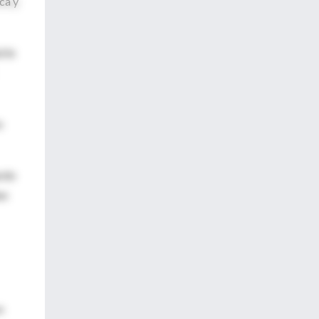
ca y
 le
o
ardo
en
n