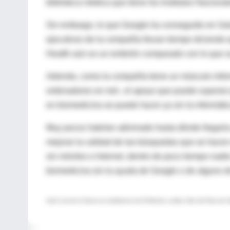
biblioteca médica que tiene los Institutos Nacion
Sin embargo, lo que Google ha conseguido en Sal
ejecutivos de la compañía llevan tiempo diciendo
Health aún es un embrión comparado con lo que s
Además, como la compañía tiene un músculo inform
ordenadores en red-, el apoyo que puede suponer p
en biomedicina se puede hacer ya sin la informátic
Muy pocos habrían adivinado hasta dónde llegaría
mejorar la calidad de las búsquedas que se hace
sin móviles e Internet, dentro de poco tiempo nadi
biomedicina sin la ayuda de Google o de alguno d
José Luis de la Serna es subdirector de El Mundo y editor Jefe del Área de 