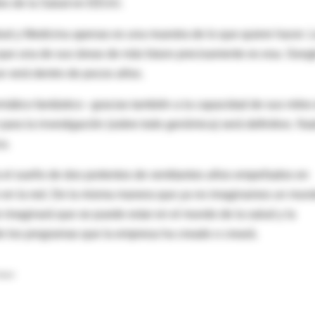
ales de la Salud en EEUU.
ud y Medicina apenas es una muestra de lo que quiere hacer. 
 que una de sus áreas de más futuro precisamente es esa. Goog
e verá dentro de pocos años.
ático fantástico –gracias también a la capacidad de sus miles
ara la investigación (sobre todo genómica) será definitivo. Na
a.
 el sueño de dos portentos de ventitantos años empeñados en
n en la red. De la misma manera que ya no imaginamos un mun
e imaginará que se puede estar en el mundo de la salud y la
e los programas que la empresa ha creado o creará.
Salud