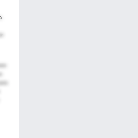
a
ue
ren
s
para