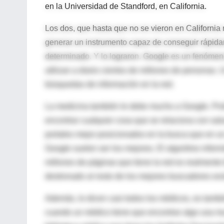
en la Universidad de Standford, en California.
Los dos, que hasta que no se vieron en California n
generar un instrumento capaz de conseguir rápida
determinado. Y lo lograron. Google es un fenóme
utilizan a diario cientos de millones de personas.
búsquedas de información en la red.
La medicina también le debe mucho a Google. Prob
encontrar cualquier cosa que se relaciona con salud
portales mejor posicionados en la busca que en 
Google suelen ser los mejores. El algoritmo inform
millones de páginas que tiene la red es realmente
destronado al resto de los mejores buscadores exi
Además, lo dicen casi todos los médicos, es tambié
cuando un médico tiene que encontrar algo usa mu