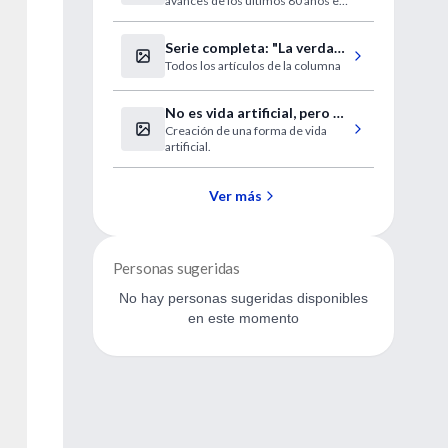
avances de los últimos 80 años en
el campo de vacunas contra este
mal"
Serie completa: "La verdad
Todos los artículos de la columna
y otras mentiras"
No es vida artificial, pero se
Creación de una forma de vida
parece mucho
artificial.
Ver más
Personas sugeridas
No hay personas sugeridas disponibles
en este momento