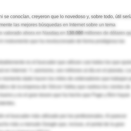
i se conocían, creyeron que lo novedoso y, sobre todo, útil serí
mente las mejores búsquedas en Internet sobre un tema
no valorado ahora en Nasdaq en
130.000
millones de dólares q
 Un instrumento que ha revolucionado de forma prodigiosa las
ablemente es el buscador que utilizan casi todos los que quie
 en Internet. Y, asimismo, son millones al día en el planeta. Lo
un momento dado hacen los miles de ordenadores que trabajan 
ático de la empresa de Silicon Valley que rastrea los cientos de
 bueno y es el gran tesoro que ha hecho que Page y Brin hayan
stentes.
n el buscador más utilizado por los profesionales. Al parecer
cho más a menudo Google que, incluso, el portal de la gran