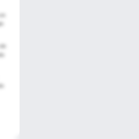
Los
le
 de
da
do