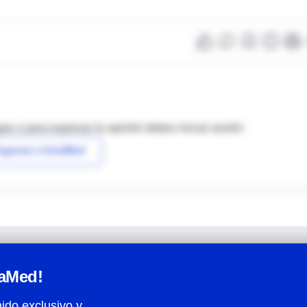
as o para expresar tu opinión debes iniciar sesión
ngresar a IntraMed
raMed!
ido exclusivo y