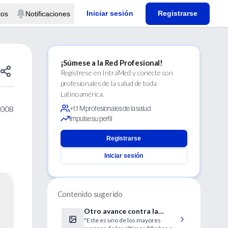
Iniciar sesión
Registrarse
tos
Notificaciones
¡Súmese a la Red Profesional!
Regístrese en IntraMed y conecte con
profesionales de la salud de toda
Latinoamérica.
2008
+1.1 M profesionales de la salud
Impulse su perfil
Registrarse
Iniciar sesión
Contenido sugerido
Otro avance contra la
"Este es uno de los mayores
tuberculosis