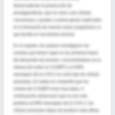
desencadenan la producción de
prostaglandinas, que se unen a las células
cancerosas y ayudan a activar genes implicados
en la formación de nuevos vasos sanguíneos, lo
que facilita el crecimiento tumoral.
En el estudio, los autores investigaron los
eventos que tienen lugar en las primeras fases
del desarrollo de tumores, concentrándose en la
interacción entre la CUGBP2 y el ARN
mensajero de la COX-2 en ocho tipo de células
tumorales. En todas se comprobó que los
niveles de CUGBP2 eran muy bajos. A
continuación observaron que la unir esta
proteína al ARN mensajero de la COX-2, las
células tumorales dejan de producir esta última