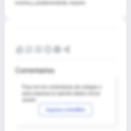
enzima y, posteriormente, mueren.
Comentarios
Para ver los comentarios de colegas o
para expresar tu opinión debes iniciar
sesión
Ingresar a IntraMed